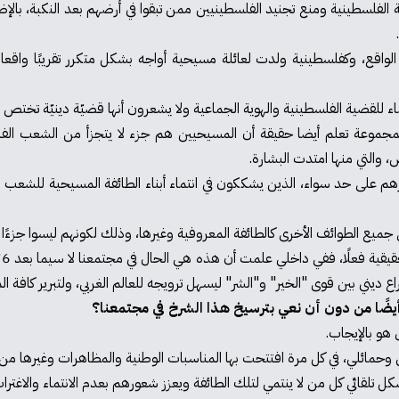
ية الفلسطينية ومنع تجنيد الفلسطينيين ممن تبقوا في أرضهم بعد النكبة، بالإض
اقع، وكفلسطينية ولدت لعائلة مسيحية أواجه بشكل متكرر تقريبًا واقعا
لقضية الفلسطينية والهوية الجماعية ولا يشعرون أنها قضيّة دينيّة تختص ط
مجموعة تعلم أيضا حقيقة أن المسيحيين هم جزء لا يتجزأ من الشعب الفلس
 والتي منها امتدت البشارة.
 حد سواء، الذين يشككون في انتماء أبناء الطائفة المسيحية للشعب الفل
جميع الطوائف الأخرى كالطائفة المعروفية وغيرها، وذلك لكونهم ليسوا جزءًا م
 ديني بين قوى "الخير" و"الشر" ليسهل ترويجه للعالم الغربي، ولتبرير كافة ال
ضًا من دون أن نعي بترسيخ هذا الشرخ في مجتمعنا؟
 هو بالإيجاب.
وحمائلي، في كل مرة افتتحت بها المناسبات الوطنية والمظاهرات وغيرها من ال
ل تلقائي كل من لا ينتمي لتلك الطائفة ويعزز شعورهم بعدم الانتماء والاغتراب