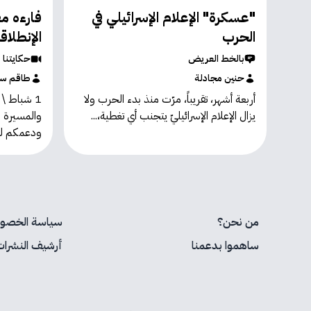
"عسكرة" الإعلام الإسرائيلي في
فارءه مع
الحرب
الإنطلاق
بالخط العريض
حكايتنا
حنين مجادلة
طاقم سين
أربعة أشهر، تقريباً، مرّت منذ بدء الحرب ولا
يزال الإعلام الإسرائيليّ يتجنب أي تغطية،...
والمسيرة م
ودعمكم لنا…
من نحن؟
سياسة الخصوص
ساهموا بدعمنا
أرشيف النشرات