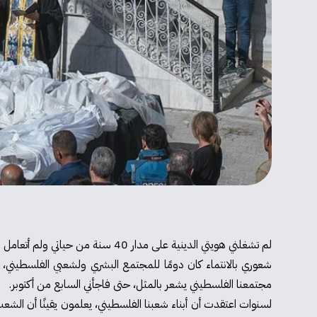
لم تشغلني هويتي الدينية على مدار 40 سنة من حياتي ولم أتعامل معها بشكل يومي كما أفعل في الفترة الأخيرة - وتحديدا منذ بداية الحرب على غزة.
شعوري بالانتماء كان دومًا للمجتمع البشري ولشعبي الفلسطيني، م
مجتمعنا الفلسطيني يشعر بالمثل، حتى فاجأني السابع من أكتوبر.
لسنوات اعتقدت أن أبناء شعبنا الفلسطيني، يعلمون يقينًا أن الشعب