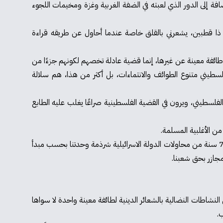
افة إلى الدور الذي لعبته في الضفة الغربية وغزة ومخيمات اللجوء
 ذا قطبين، يشعرني بالقلق خاصة عندما أحاول عن طريقه قراءة
ائفة معينة عن غيرها، إنما قضية عادلة تخصهم لكونهم جزءًا من
طيني متنوع الطوائف والانتماءات، بل أكثر من هذا، هم سلالة
سطيني، ويرون في القضية الفلسطينية صراعًا يغلب عليه الطابع
ن الأغلبية المسلمة.
بعد قرابة 100 يوم من النقاشات، استنتجتُ أن صدمتي لم تكن حقيقية فعلًا، ففي داخلي علمت أن هذه هي الحال في مجتمعنا لا سيما بعد 76 سنة من محاولات الدولة الاسرائيلية شرذمة وحدتنا بحسب مبدأ
مجازر بحق شعبنا.
نشاطات النضالية بالشعائر الدينية لطائفة معينة واحدة لا سواها
.