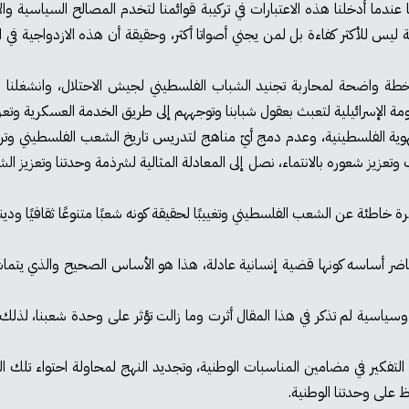
دما أدخلنا هذه الاعتبارات في تركيبة قوائمنا لتخدم المصالح السياسية والانت
ة ليس للأكثر كفاءة بل لمن يجني أصواتا أكثر، وحقيقة أن هذه الازدواجية في ا
ة واضحة لمحاربة تجنيد الشباب الفلسطيني لجيش الاحتلال، وانشغلنا بمحا
ومة الإسرائيلية لتعبث بعقول شبابنا وتوجههم إلى طريق الخدمة العسكرية وتع
م الهوية الفلسطينية، وعدم دمج أيّ مناهج لتدريس تاريخ الشعب الفلسطيني وتر
تعزيز شعوره بالانتماء، نصل إلى المعادلة المثالية لشرذمة وحدتنا وتعزيز ال
اطئة عن الشعب الفلسطيني وتغييبًا لحقيقة كونه شعبًا متنوعًا ثقافيًا ودينيً
حاضر أساسه كونها قضية إنسانية عادلة، هذا هو الأساس الصحيح والذي يتماشى
افية وسياسية لم تذكر في هذا المقال أثرت وما زالت تؤثر على وحدة شعبنا، 
دة التفكير في مضامين المناسبات الوطنية، وتجديد النهج لمحاولة احتواء تل
 على وحدتنا الوطنية.