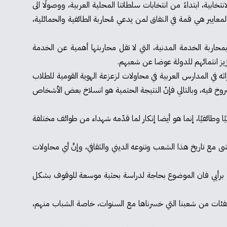
خابية، ابتداءً من انتخابات سلطاتنا المحلية العربية، ووصولًا الى
لمعايير هي قمة في النفاق لمن يدعي مُحاربة الطائفية والحمائلية،
ربة الخدمة المدنية، التي لا تقل محاربتها أهمية عن الخدمة
زيز انتمائهم للدولة عوضا عن شعبهم.
اثه في المدارس العربية في محاولات لزعزعة الهوية القومية للطلاب
شروخ فيه، وبالتالي فإنّ النتيجة الحتمية هو انسلاخ بعض الأشخاص
ا وطائفيًا، إنما هو أيضا إنكار لما قدّمه شهداء من طوائف مختلفة
 مع تاريخ هذا الشعب وتنوعه الديني والثقافي، وإنَّ أي محاولات
لذلك برأيي فان الموضوع بحاجة لدراسة بحثية موسعة للوقوف بشكل
ك الفئات من شعبنا التي خسرناها مع السنوات، خاصة الشباب منهم،