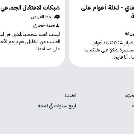
اي - ثلاثة أعوام على
شبكات الاعتقال الجماعي
ة
بالخط العريض
نجمة حجازي
48
ليست قصة شخصيةباغتني خبر اعت
الطبيب من الخليل رغم تزاحم الأخب
1 شباط \ فبراير 2024ثلاثة أعوام…
على مسامعنا...
ستمرة!شكرًا على ثقتكم بنا
أنا فارءه...
يّة
قصّتنا
أربع سنوات في لمحة