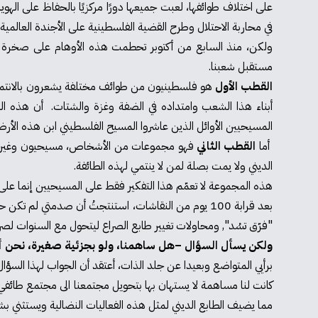
على اختلاف طوائفها، لعبت جميعها دورًا مركزيًا بالحفاظ على الهو
في محاربة الاحتلال وطرح القضية الفلسطينية على الأجندة العالمية.
ولكن، منذ السابع من أكتوبر تحطمت هذه الأوهام على صخرة الو
مستقبل شعبنا.
القطب الأول
هو فلسطينيون من طوائف مختلفة يشعرون بالانتماء ل
أبناء هذا الشعب وامتداده في الضفة وغزة والشتات. أن هذه ال
المسيحيين الأوائل الذين عاشروا المسيح الفلسطيني ابن هذه الأرض،
أما
القطب الثاني
فهو مجموعات من الأشخاص، مسيحيون وغيرهم على
الديني ولا يمت بصلة لمن لا ينتمي لهذه الطائفة.
هذه المجموعة لا تعمّم هذا التفكير فقط على المسيحيين إنما على 
"فرّق تسُد", ومحاولات تغيير طابع الصراع ليتحول مع السنوات لصراع
ولكن يسأل السؤال –هل ساهمنا، ولو بجزئية صغيرة، نحن أي
برأيي المتواضع وبعيدا عن جلد الذات، أعتقد أن الجواب لهذا السؤال
كانت لنا مساهمة لا يستهان بها بتحويل مجتمعنا الى مجتمع طائفي 
مما يضيف الطابع الديني لمثل هذه الفعاليات النضالية ويستثني بشك