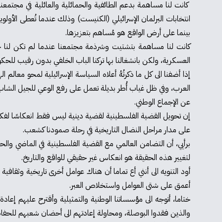
كانت لنا مساهمة بدعم الطائفية والحمائلية والعائلية في مجتمعنا عن
انتخابات البرلمان الإسرائيلي (الكنيست) وذلك عندما تُعطى الأولوي
بينما على أرض الواقع هو مُساهم بتعزيزها.
كانت لنا مساهمة بتشتيت وشرذمة مجتمعنا عندما لم تكن لنا خط
العسكرية، ولكن بانشغالنا بها تركنا الباب الخلفي بدون رقيب للحك
إذا أضفنا الى كل ما ذكرتُهُ أعلاه السياسة الإسرائيلية لمحو معال
العرب، وفي ظل غياب أُطر بديلة تعمل على رفع الوعي للجيل الشاب و
عن الإجماع الوطني.
إن تحويل القضية الفلسطينية لقضية دينية ليس فقط انعكاسًا لفكرة خ
على مدار مراحل النضال التاريخية في رحلة صمودنا كشعب.
برأيي، أن التضامن العالمي مع القضية الفلسطينية في الماضي وال
لتغيير هذه الحقيقة هو انعكاس غير حقيقي للواقع والتاريخ.
أود التنويه الى أنني أع تماما أن هناك عوامل أخرى تاريخية وثق
أعمق على شتى العوامل واستخلاص العبر.
ختاما، أتوجه الى مؤسساتنا الوطنية والتمثيلية وأقترح عليهم إعا
والذين فقدوا البوصلة، ومحاولة إعادتهم الى أحضان شعبهم للحفاظ