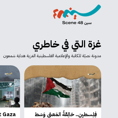
غزة التي في خاطري
مدونة نصيّة للكاتبة والإعلامية الفلسطينية الغزية هداية شمعون
فِلِسطين.. خالِقةُ المَعنى وَسَط