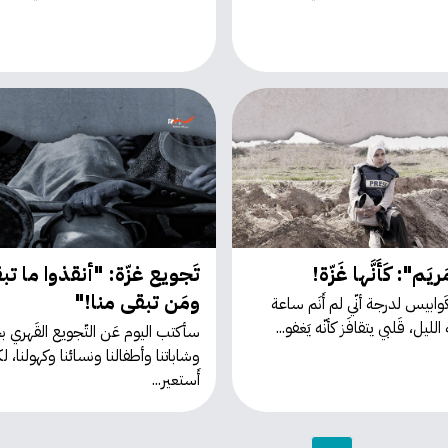
َريَم": كَأَنَّها غَزّة!
تَجويع غزّة: "أنقذوا ما تب
ومَن تبقى منا!"
كَوابيس لدرجة أنّي لم أَنَم ساعة
لليل، قَلبي يتقافَز كأنّه يَغفو...
سأكتب اليوم عَن التّجويع القَهري ب
وشاباتنا وأطفالنا ونسائنا وكهولنا، ل
أَستعير...