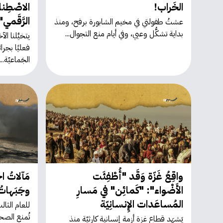
الخَراب!
الاصْطِناع
الرَّقَمي" 
عشتُ طفولتي في مخيم الشابورة برفح، ومنذ
بداية تشكُّل وعيي، وفي أيام منع التجوال...
يتخيَّلنا ال
فعليًا بجرا
الجَماعيّة...
واقِعُ غَزّة وَقَد "أُطْفِئَت
مَآلاتُ اخت
الأَضْواء": "كَمائِن" في مَسارِ
وجَبَهاتُ
المُساعَدات الإِنسانِيّة
للعام الثال
تُمنع الصح
يَشهَد قطاع غزة أزمة إنسانية كارثيّة منذ