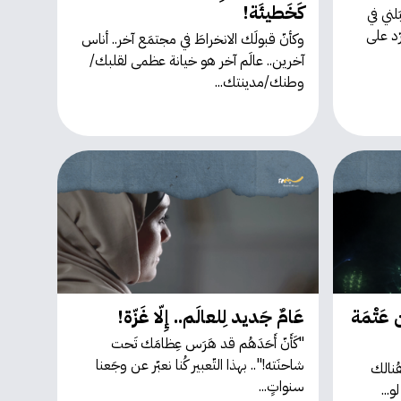
كَخَطيئَة!
لني في
رّد على
وكأنّ قبولَك الانخراطَ في مجتمَع آخر.. أناس
آخرين.. عالَم آخر هو خيانة عظمى لقلبك/
وطنك/مدينتك...
ن عَتْمَة
عَامٌ جَديد لِلعالَم.. إِلّا غَزّة!
"كَأَنّ أَحَدَهُم قد هَرَس عِظامَك تَحت
شاحنَته!".. بهذا التّعبير كُنا نعبّر عن وجَعنا
أُسبوع الأَخير من العام 2025هُنالك
سنواتٍ...
...