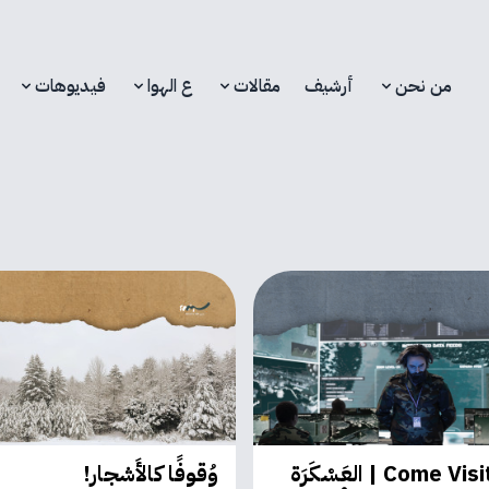
من نحن
أرشيف
مقالات
ع الهوا
فيديوهات
Come Visit Gaza | العَسْكَرَة
وُقوفًا كالأَشجار!