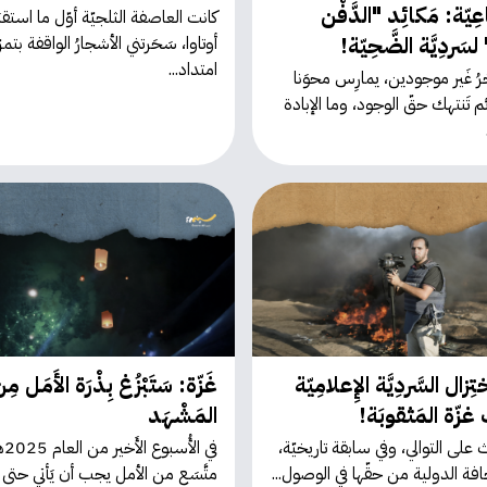
ِيّة: مَكائِد "الدَّفْن
كانت العاصفة الثلجيّة أوّل ما استقبَ
لسَردِيَّة الضَّحِيّة!
أوتاوا، سَحَرتني الأشجارُ الواقفة بتم
امتداد...
آخرُ غَير موجودين، يمارِس محوَنا
ئم تَنتهك حقّ الوجود، وما الإبادة
ِزال السَّردِيَّة الإِعلامِيّة
غَزّة: سَتَبْزُغ بِذْرَة الأَمَل مِ
 غزّة المَثقوبَة!
المَشْهَد
ث على التوالي، وفي سابقة تاريخيّة،
في ال
افة الدولية من حقّها في الوصول...
متَّسَع من الأمل يجب أن يَأتي حتى لو