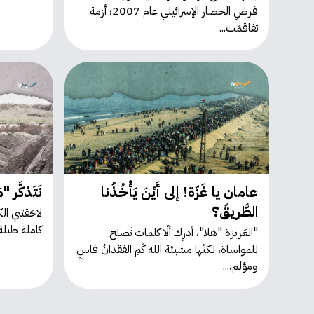
فرضِ الحصار الإسرائيلي عام 2007؛ أزمة
تفاقمَت...
عامان يا غَزّة! إلى أَيْنَ يَأْخُذُنا
نَتَذكَّر "م
الطَّريقُ؟
لاحَقتني ال
كاملة طيلة ا
"العَزيزة "هلا"، أدرِك ألّا كلمات تَصلح
للمواساة، لكنّها مشيئة الله كَمِ الفقدانُ قاسٍ
ومؤلم،...