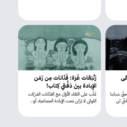
قى
زَنْبَقات غَزة: فَنّانات مِن زَمَن
الإِبادة بينَ دَفَّتي كِتاب!
حقّ شبابنا
غَلَب على اللقاء الأوّل مع الفنّانات الغزيّات
كنّي لن
اللواتي لا يَزَلن تحت الإبادة الجماعية، أو...