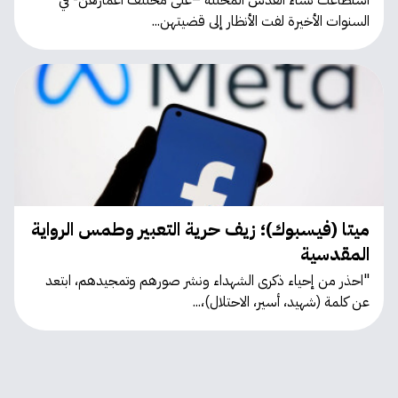
استطاعت نساء القدس المحتلة –على مختلف أعمارهن- في
السنوات الأخيرة لفت الأنظار إلى قضيتهن...
ميتا (فيسبوك)؛ زيف حرية التعبير وطمس الرواية
المقدسية
"احذر من إحياء ذكرى الشهداء ونشر صورهم وتمجيدهم، ابتعد
عن كلمة (شهيد، أسير، الاحتلال)،...