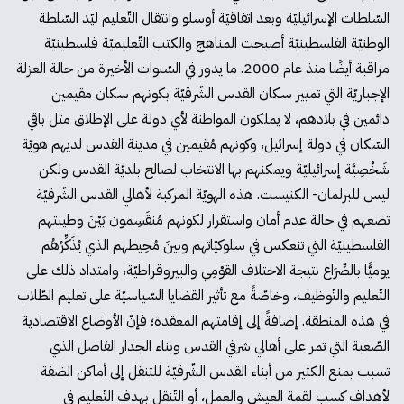
السّلطات الإسرائيليّة وبعد اتفاقيّة أوسلو وانتقال التّعليم ليّد السّلطة
الوطنيّة الفلسطينيّة أصبحت المناهج والكتب التّعليميّة فلسطينيّة
مراقبة أيضًا منذ عام 2000. ما يدور في السّنوات الأخيرة من حالة العزلة
الإجباريّة التي تمييز سكان القدس الشّرقيّة بكونهم سكان مقيمين
دائمين في بلادهم، لا يملكون المواطنة لأي دولة على الإطلاق مثل باقي
السّكان في دولة إسرائيل، وكونهم مُقيمين في مدينة القدس لديهم هويّة
شَخْصِيَّة إسرائيليّة ويمكنهم بها الانتخاب لصالح بلديّة القدس ولكن
ليس للبرلمان- الكنيست. هذه الهويّة المركبة لأهالي القدس الشّرقيّة
تضعهم في حالة عدم أمان واستقرار لكونهم مُنقَسِمون بَيْنَ وطينتهم
الفلسطينيّة التي تنعكس في سلوكيّاتهم وبينَ مُحِيطهم الذي يُذَكِّرُهُم
يوميًّا بالصِّرَاع نتيجة الاختلاف القوْمِي والبيروقراطيّة، وامتداد ذلك على
التّعليم والتّوظيف، وخاصّةً مع تأثير القضايا السّياسيّة على تعليم الطّلاب
في هذه المنطقة. إضافةً إلى إقامتهم المعقدة؛ فإنّ الأوضاع الاقتصادية
الصّعبة التي تمر على أهالي شرقي القدس وبناء الجدار الفاصل الذي
تسبب بمنع الكثير من أبناء القدس الشّرقيّة للتنقل إلى أماكن الضفة
لأهداف كسب لقمة العيش والعمل، أو التّنقل بهدف التّعليم في