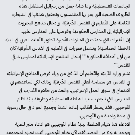
الجامعات الفلسطينيّة وما شابة جعل من إسرائيل استغلال هذه
الظّروف الصّعبة التي يمر بها المقدسيون وتحقيق هدفها في السّيطرة
الكاملة على التّعليم في القدس الشّرقيّة، وإدخال مناهج البجروت
الإسرائيليّة إلى المدارس الحكوميّة وفرضها على المدارس عليها.
إنّ التّغيرات التي حدثت في السّنوات الأخيرة لتطوير التّعليم العربي في البلاد
(الخطة الخماسيّة) وتشمل تطورات في التّعليم في القدس الشّرقيّة كان
من أوّل أهدافه المذكورة ""إدخال المناهج الإسرائيليّة لمدارس شرقي
القدس"".
تشير وزارة التّربيّة والتّعليم أن الدّافع من وراء فرض المناهج الإسرائيليّة
في القدس هو مصلحة أهالي القدس الشّرقيّة وذلك لكي تساعدهم في
الاندماج في سوق العمل الإسرائيلي، والحد من ظاهرة التّسرب في
المدارس التي تنجم بسبب السّلطة الفلسطينيّة وطريقة بنيّة نظام
التّوجيهي، فقد يضطر الطّالب إعادة السّنة وجميع المواد في حال رسوبه
في مادة واحدة من التّوجيهي.
الادعاء هنا لاتهام السّلطة ببنيّة نظام التّوجيهي هو ادعاء مثير للغاية
ويوجد به نوع من المصداقيّة، لأن نظام التّوجيهي أثبت تحيزه لمجموعة