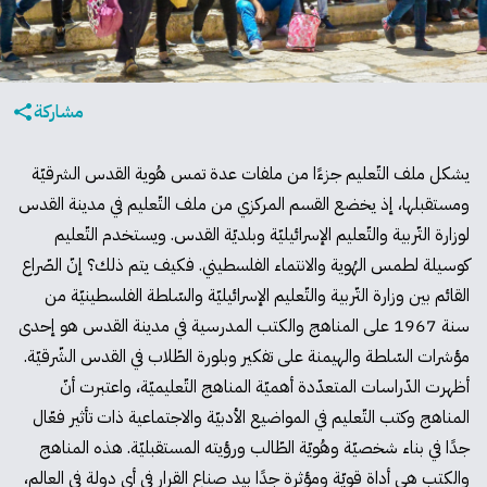
مشاركة
يشكل ملف التّعليم جزءًا من ملفات عدة تمس هُوية القدس الشرقيّة
ومستقبلها، إذ يخضع القسم المركزي من ملف التّعليم في مدينة القدس
لوزارة التّربية والتّعليم الإسرائيليّة وبلديّة القدس. ويستخدم التّعليم
كوسيلة لطمس الهُوية والانتماء الفلسطيني. فكيف يتم ذلك؟ إنّ الصّراع
القائم بين وزارة التّربية والتّعليم الإسرائيليّة والسّلطة الفلسطينيّة من
سنة 1967 على المناهج والكتب المدرسية في مدينة القدس هو إحدى
مؤشرات السّلطة والهيمنة على تفكير وبلورة الطّلاب في القدس الشّرقيّة.
أظهرت الدّراسات المتعدّدة أهميّة المناهج التّعليميّة، واعتبرت أنّ
المناهج وكتب التّعليم في المواضيع الأدبيّة والاجتماعية ذات تأثير فعّال
جدًا في بناء شخصيّة وهُويّة الطّالب ورؤيته المستقبليّة. هذه المناهج
والكتب هي أداة قويّة ومؤثرة جدًا بيد صناع القرار في أي دولة في العالم،