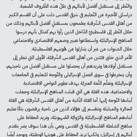
والنّظر إلى مستقبل أفضل لأبنائهم في ظلّ هذه الظّروف الصّعبة.
دراساتي الأخيرة عن التّعليم في شرقي القدس دلت على أن القسم الكبير
من أهالي القدس الشّرقية يطمحون بمستقبلٍ أفضل لأبنائهم وذلك من
خلال النّظر إلى فلسطينيّ الدّاخل الذين رأوا بهم كمثال بأنهم درسوا
المناهج الإسرائيليّة واستطاعوا تغيير وضعهم الاقتصادي والاجتماعي
خلال السّنوات من غير أن يتنازلوا عن هُويتهم الفلسطينيّة.
الأمر الذي خلق فئتين من أهالي القدس الشّرقيّة، الأولى التي تنظر إلى
مستقبل أولادها وتريدهم أن يحصلوا على مستقبل أفضل من ناحيتهم،
وأن ينخرطوا في سوق العمل الإسرائيلي والتّوجه للتعليم في الجامعات
الإسرائيليّة وتعلّم اللّغة العبريّة بهدف تطوير النواحي الاقتصادية
والاجتماعية، هذه الفئة هي التي قبلت المناهج الإسرائيليّة وجعلت
أبناءها التّوجه إليها. أما الفئة الثّانية من أهالي القدس الشّرقيّة هي الفئة
الحائرة والمبلبلة وتنقسم إلى هؤلاء الذين من ناحية يرفضون بتاتًا تعليم
أبناءهم المناهج الإسرائيليّة والرّوايّة الصّهيونيّة، وتريد الحفاظ على
مناهج السّلطة الفلسطينيّة في القدس وتعي بأن هذا سوف يضر بتقدم
أبنائهم في إسرائيل؛ ولكنها تريد الحفاظ على هويتها الوطنيّة، ويوجد أيضًا