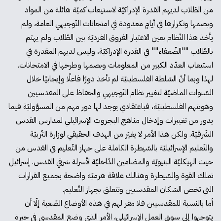
من الطّلاب لديهم القدرة الإدراكيّة لاستيعاب كميّة هائلة من المواد
وبصمها وتكرارها في أيامٍ معدودة في امتحانات التّوجيهي العامة، ولم
يأخذ هذا النّظام بعين الاعتبار الفروق الفرديّة بين الطّلاب ولم يهتم
بالطّلاب ""الضّعفاء"" في القدرة الإدراكيّة، وليس لديهم المقدرة في
استيعاب العدّد الكبير من المعلومات وبصمها وطرحها في الامتحانات.
لهذا وبما أنّ السّلطة الفلسطينيّة لم تأخذ دورًا فاعلًا وإيجابيًا خلال
السّنوات الماضيّة لتغيير نظام التّوجيهي والحفاظ على المقدسيين
وهويتهم الفلسطينيّة، فباعتقادي يوجد لها دور مهم من المسؤوليّة فيما
يدور من تغييرات وإدخال مناهج البجروت الإسرائيلي لمدارس القدس
الشّرقيّة. ولكن هذا الأمر لا يغيّر من الهدف الحقيقي لوزارة التّربيّة
والتّعليم الإسرائيليّة بالسّيطرة الكاملة على جهاز التّعليم في القدس من
حيث الهيكليّة البنيويّة والمضامين الدّاخليّة لأسرلة شرقي القدس. إسرائيل
تملك القوة والسّيطرة وهنالك علاقة هرميّة واضحة بجميع القرارات
التي تخص السّكان المقدسيين وتتعلق بجهاز التّعليم.
أما بالنسبة للمقدسيين فلا مفر لهم في هذه الأوضاع الصّعبة إلّا أن
يتوجهوا إلى سوق العمل الإسرائيلي، الأمر الذي وضع المقدسي في حيرة