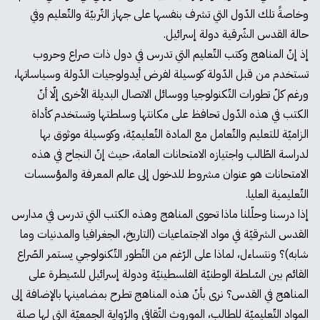
وخاصةً تلك الدّول التي تشرف بنفسها على جهاز التّربيّة والتّعليم وفي
حالة القدس الشّرقية دولة إسرائيل.
إذ إنّ المناهج وكتب التّعليم التي تدرس في دول ذات صراع وحروب
تستخدم من قبل الدّولة كوسيلة لفرض أيدولوجيات الدّولة وسياساتها،
ورغم كلّ تطورات التّكنولوجيا ووسائل الاتصال البديلة الأخرى إلّا أنّ
الكتب في هذه الدّول تحافظ على مكانتها وسلطتها وتستخدم كأداة
الزاميّة للتعليم والتّعامل مع المادة التّعليميّة، وكوسيلة موثوق بها
لدراسة الطّالب واجتيازه الامتحانات العامة، حيث إنّ النجاح في هذه
الامتحانات هو عنوان مشروط للدخول إلى عالم المعرفة والمؤسسات
التّعليمية العليا.
إذا درسنا وحلّلنا ماذا تحوى المناهج وهذه الكتب التي تدرس في مدارس
القدس الشرقيّة في مواد الاجتماعيات (التاريخ، الجغرافيا والمدنيات وما
شابه)؟ ونتساءل، لماذا على الرّغم من التّطور التّكنولوجي يستمر الصّراع
القائم بين السّلطة الوطنيّة الفلسطينيّة ودولة إسرائيل للسّيطرة على
المناهج في القدس؟ نرى بأنّ هذه المناهج تطرح بمضامينها بالإضافة إلى
المواد التّعليميّة للطالب، الموروث الثّقافي والرّواية الجمعيّة التي لها صلة