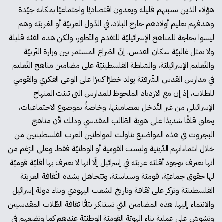
هؤلاء الذين نسبتهم قليلة ويعدون اقتصاديًا واجتماعيًا بمكانة جيّدة
وهدفهم تعليم أولادهم خارج البلاد، في الدّول العربيّة أو الغربيّة وهم
ليسوا بحاجة للمناهج الإسرائيليّة للتقدم والتّطور، ولكن هذه الفئة قليلة
ولا تمثل غالبيّة سكان القدس. إنّ الصّراع المستمر بين وزارة التّربيّة
والتّعليم الإسرائيليّة، والسّلطة الفلسطينيّة على مضامين مناهج التّعليم
في مدارس القدس الشّرقيّة يولد خطرًا كبيرًا على الوعي الفكري والقومي
للطلاب، إذ إن مع الازدياد الملحوظ للمدارس التي تبنت المنهاج
الإسرائيلي من غير التّدخل بمضامينها، وخاصةً بموضوع الاجتماعيات،
يخلق قلقًا شديدًا على هوية الطّالب المقدسي وذلك لأن مناهج
البجروت في هذه المواضيع تناولت المواطنين العرب الفلسطينيين من
خلال انتماءاتهم الدّينية وليست القومية أو الوطنيّة فقط. وعلى الرّغم من
أنها تعترف بوجود أقليّة عربيّة في إسرائيل إلّا أنها لا تعترف بها أقليّة قوميّة
لها حقوق جماعيّة، قوميّة وسياسيّة، وتتجاهل بشدة الثّقافة العربيّة
الفلسطينيّة وتركز على ثقافة وتاريخ الشعب اليهودي وبناء دولة إسرائيل
والانتماء إليها. هذه المضامين التي تستنكر بتاتًا ثقافة الطّلاب المقدسيين
وتشوش على عملية بناء الهويّة القوميّة الوطنيّة عندهم كما وتضعهم في