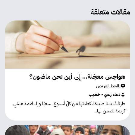
مقالات متعلقة
هواجس معجّلة… إلى أين نحن ماضون؟
بالخط العريض
دعاء زعبي - خطيب
طرقتْ بابنا صباحًا، كعادتها من كلّ أسبوع، سعيًا وراء لقمة عيشٍ
كريمة تضمن لها...