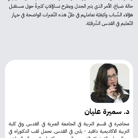
حالة ضياع، الأمر الذي يثير الجدل ويطرح تساؤلاتٍ كثيرةً حول مستقبل
هؤلاء الشّباب وكيفيّة تعاملهم في ظلّ هذه التّغيرات الواضحة في جهاز
التّعليم في القدس الشّرقيّة.
د. سميرة عليان
محاضرة في قسم التربية في الجامعة العبرية في القدس وفي كلية
التربية الاكاديمية دافيد - يلين في القدس. تحمل لقب الدكتوراه في