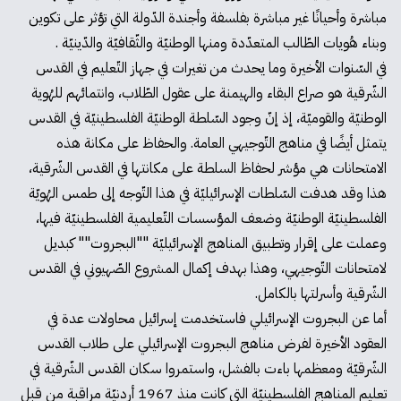
مباشرة وأحيانًا غير مباشرة بفلسفة وأجندة الدّولة التي تؤثر على تكوين
وبناء هُويات الطّالب المتعدّدة ومنها الوطنيّة والثّقافيّة والدّينيّة .
في السّنوات الأخيرة وما يحدث من تغيرات في جهاز التّعليم في القدس
الشّرقية هو صراع البقاء والهيمنة على عقول الطّلاب، وانتمائهم للهُوية
الوطنيّة والقوميّة، إذ إنّ وجود السّلطة الوطنيّة الفلسطينيّة في القدس
يتمثل أيضًا في مناهج التّوجيهي العامة. والحفاظ على مكانة هذه
الامتحانات هي مؤشر لحفاظ السلطة على مكانتها في القدس الشّرقية،
هذا وقد هدفت السّلطات الإسرائيليّة في هذا التّوجه إلى طمس الهُويّة
الفلسطينيّة الوطنيّة وضعف المؤسسات التّعليمية الفلسطينيّة فيها،
وعملت على إقرار وتطبيق المناهج الإسرائيليّة ""البجروت"" كبديل
لامتحانات التّوجيهي، وهذا بهدف إكمال المشروع الصّهيوني في القدس
الشّرقية وأسرلتها بالكامل.
أما عن البجروت الإسرائيلي فاستخدمت إسرائيل محاولات عدة في
العقود الأخيرة لفرض مناهج البجروت الإسرائيلي على طلاب القدس
الشّرقيّة ومعظمها باءت بالفشل، واستمروا سكان القدس الشّرقية في
تعليم المناهج الفلسطينيّة التي كانت منذ 1967 أردنيّة مراقبة من قبل