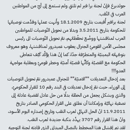
جولدبرغ فإنّ لجنة برا فير لم تلتقِ ولم تستمع إلى أيّ من المواطنين
العرب في النّقب.
لجنة برافير أُقيمت بتاريخ 18.1.2009 وأَنهت عملها وقدَّمت توصياتها
للحكومة بتاريخ 3.5.2011 وبدلا من تحويل التّوصيات للمواطنين
العرب لمناقشتها ووضْع تحفّظاتهم، تمّ تحويل التّوصيات الى رئيس
مجلس الأمن القوميّ الجنرال يعقوب عميدرور لمناقشتها، وهو معروف
بتوجّهاته اليمينيّة والمتطرّفة جدًا، كما إنّ هذا يؤكِّد كَيْف تتعاطى
الحكومة مع القضيّة وكأنَّها قضيّة أَمنيّة وخطر قوميّ وبعقلية مواجهة
العدو!!!!
بعد إدخال التعديلات ""الامنيّة"" للجنرال عميدرور تمّ تحويل التوصيات
إلى الوزراء، حيث تمّ إدخال تعديلات في البند رقم 10 للقرار الحكوميّ،
والذي وبشكل يجعل من الخطّة بدلًا من حل عادل لقضية عادلة إلى
تصفية نهائيّة وبإمكاننا أن نطلق على القرار الحكومي الصادر بتاريخ
11.9.2011 انّ الحل النهائي لعرب النقب وتاريخ إصداره اليوم الأسود،
وانّ هذا القرار رقم 3707 يهدِّد بنكبة جديدة لعرب النقب.
لقد تم إفشال هذا المخطط بالنضال الميداني الذي قادته لجنة التوجيه