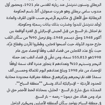
البريطاني ونستون تشرتشل عند زيارته للقدس عام 1921، وبحضور أوّل
مندوب سامي بريطاني وهو هربرت صموئيل، أَكدَّ باسم الحكومة
البريطانيّة حقّ الأهالي في ملكيتهم لأرضهم حسب قانون العُرف والعادة
(وعْد تشرتشل للبدو) وصَدَرت بذلك بيانات رسميّة وحكوميّة.
تمّ احتلال بئر-السبع من قِبل الجيش الإسرائيلي في الفترة ألواقعة بين
أكتوبر 1948 وحتّى ديسمبر 1948، وتمّ ترحيل 90% من سكّان النّقب
خارج حدود الدّولة، حيث أصبحوا لاجئين، وهُجِّروا للأردن وقطاع غزَّة،
حيث بلَغ عدَد اللاجئين من قضاء النقب وفقًا لإحصاء جرى عام
1998هو 555,813 نسمة، ومن تبقّى في قضاء النقب بَعد حملة
التهجير ونسبتهم 10% وتعدادهم لا يتجاوز عشرة آلاف نسمة (وفقًا
للإحصاء من عام 1998 ويبلغ تعدادهم اليوم ثلاثمائة وخمسين ألف
نسمة) فقد تمّ تهجيرهم وتركيزهم في منطقة جغرافية محدودة محاذية
للحدود الأردنيّة – الإسرائيليّة آنذاك وتسمّى ""منطقة السياج""،
الممتدّة شرقي شارع بئر السبع - الخليل، بمحاذاة الخط الأخضر حتى تل
عراد ومن هناك حتى ديمونا – رخمه – بئر السبع.
في منطقة السياج يتواجد سكّان ألمنطقه الأصليين ومهجَّري الداخل