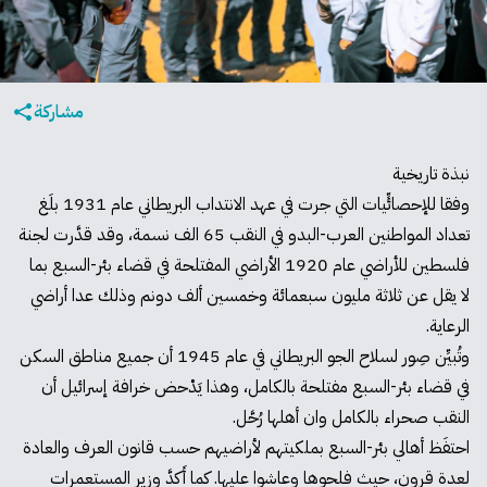
مشاركة
نبذة تاريخية
وفقا للإحصائِّيات التي جرت في عهد الانتداب البريطاني عام 1931 بلَغ
تعداد المواطنين العرب-البدو في النقب 65 الف نسمة، وقد قدَّرت لجنة
فلسطين للأراضي عام 1920 الأراضي المفتلحة في قضاء بئر-السبع بما
لا يقل عن ثلاثة مليون سبعمائة وخمسين ألف دونم وذلك عدا أراضي
الرعاية.
وتُبيِّن صِور لسلاح الجو البريطاني في عام 1945 أن جميع مناطق السكن
في قضاء بئر-السبع مفتلحة بالكامل، وهذا يَدْحض خرافة إسرائيل أن
النقب صحراء بالكامل وان أهلها رُحَّل.
احتفَظ أهالي بئر-السبع بملكيتهم لأراضيهم حسب قانون العرف والعادة
لعدة قرون، حيث فلحوها وعاشوا عليها. كما أَكدَّ وزير المستعمرات