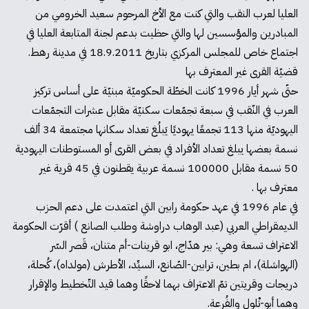
العليا لعرب النقب والتي كنت مع الأخ المرحوم سعيد الخرومي من
المبادرين والمؤسسين لها والتي حظيت بدعم لجنة المتابعة العليا في
اجتماع خاص للمجلس المركزي بتاريخ 18.9.2011 في مدينة رهط.
قضيّة القرى غير المعترف بها
حتّى شهر أيار 1996 كانت الخطّة الحكوميّة مبنيّة على أساس تركيز
العرب في النّقب في سبعة تجمّعات سكنيّة مقابل عشرات التجمّعات
اليهوديّة منها 113 تجمعًا يهوديًا يَبلُغ تعداد سكانها مجتمعة 34 ألف
نسمة بعضها يبلغ تعداد الأفراد في بعض القرى أو المستوطنات اليهودية
50 نسمة مقابل 100000 نسمة عربية يقطنون في 45 قرية غير
معترف بها .
في عام 1996 في عهد حكومة رابين التي اعتمدت على دعم الحزب
الديمقراطي العربي (عبد الوهاب دراوشة وطلب الصانع ) أقرّت الحكومة
الاعتراف تسعة وهي: بير هدّاج، ابو قرينات-أم متنان، قَصر السّر
(الهواشلة)، ام بطين، ترابين-الصّانع، السيِّد، الأطرش (مولداه)، كُحلة،
دريجات وقريتين تمّ الاعتراف بهما لاحقًا وهما قيد التّخطيط والإقرار
وهما أبو-تْلول والفُرعة.