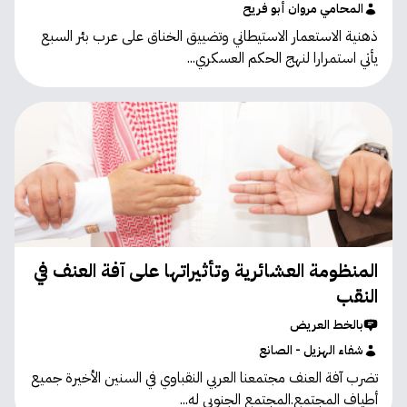
المحامي مروان أبو فريح
ذهنية الاستعمار الاستيطاني وتضييق الخناق على عرب بئر السبع
يأتي استمرارا لنهج الحكم العسكري...
المنظومة العشائرية وتأثيراتها على آفة العنف في
النقب
بالخط العريض
شفاء الهزيل - الصانع
تضرب آفة العنف مجتمعنا العربي النقباوي في السنين الأخيرة جميع
أطياف المجتمع.المجتمع الجنوبي له...