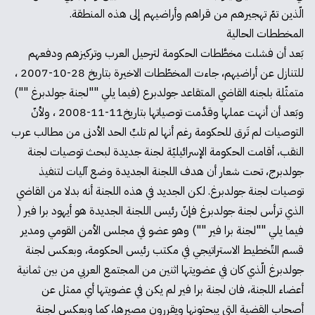
الّذين تمّ تهجيرهم من قراهم وأراضيهم إلى هذه المنطقة.
المخططات الحالية
بَعد أن فشلت مخطَّطات الحكومة لترحيل العرب وتركيزهم ودفعهم
للتنازل عن أراضيهم، جاءت المخطّطات الاخيرة بتاريخ 28-10-2007 ،
متمثّلة بلجنه القاضي المتقاعد جولدبرع (فيما يلي ""لجنة جولدبرغ "")
وبَعد أن أنهت عملها وقدَّمت توصياتها بتاريخ11-11-2008 ، ولأنّ
التوصيات لم تَرق للحكومة رغم أنها لم تلبِّ الحد الأدنى من مطالب عرب
النقب، أقامت الحكومة الإسرائيليّة لجنة جديدة لبحث توصيات لجنة
جولدبرج، تحت شعار أن هدف اللجنة الجديدة وضع آليات لتنفيذ
توصيات لجنة جولدبرغ. لكن الجديد في هذه اللجنة أنه بدلا من القاضي
الذي ترأس لجنة جولدبرغ فإنّ رئيس اللجنة الجديدة هو أيهود برا فير (
فيما يلي ""لجنة برا فير "") وهو عضو في مجلس الأمن القومي ومدير
قسم التّخطيط الاستراتيجي في مكتب رئيس الحكومة، وبعكس لجنة
جولدبرغ الّذي كان في عضويتها اثنين من المجتمع العربي من بين ثمانية
أعضاء اللجنة، فان لجنة برا فير لم يكن في عضويتها أي ممثل عن
أصحاب القضية التي يبحثونها ويقررون مصيرها، كما وبعكس لجنة