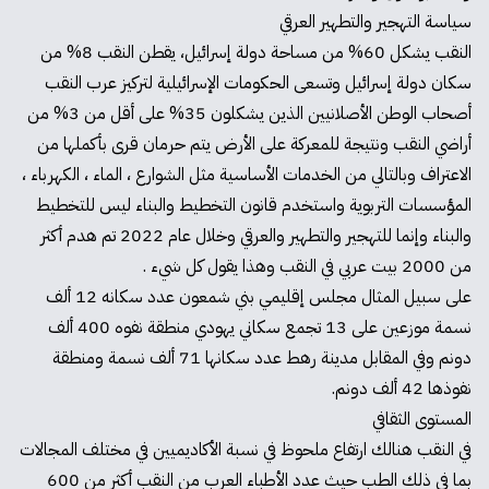
سياسة التهجير والتطهير العرقي
النقب يشكل 60% من مساحة دولة إسرائيل، يقطن النقب 8% من
سكان دولة إسرائيل وتسعى الحكومات الإسرائيلية لتركيز عرب النقب
أصحاب الوطن الأصلانيين الذين يشكلون 35% على أقل من 3% من
أراضي النقب ونتيجة للمعركة على الأرض يتم حرمان قرى بأكملها من
الاعتراف وبالتالي من الخدمات الأساسية مثل الشوارع ، الماء ، الكهرباء ،
المؤسسات التربوية واستخدم قانون التخطيط والبناء ليس للتخطيط
والبناء وإنما للتهجير والتطهير والعرقي وخلال عام 2022 تم هدم أكثر
من 2000 بيت عربي في النقب وهذا يقول كل شيء .
على سبيل المثال مجلس إقليمي بني شمعون عدد سكانه 12 ألف
نسمة موزعين على 13 تجمع سكاني يهودي منطقة نفوه 400 ألف
دونم وفي المقابل مدينة رهط عدد سكانها 71 ألف نسمة ومنطقة
نفوذها 42 ألف دونم.
المستوى الثقافي
في النقب هنالك ارتفاع ملحوظ في نسبة الأكاديميين في مختلف المجالات
بما في ذلك الطب حيث عدد الأطباء العرب من النقب أكثر من 600