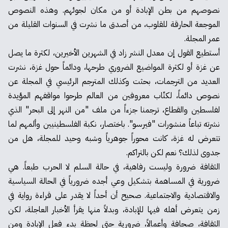
نصوصهم من بطن الإبادة أو من مكان لجوئهم. وهذه النصوص
الموجعة الحارقة للقلوب، من أصدق ما نشرت في السنوات القليلة من
عمر المجلة.
أستطيع القول إن معدل النشر زاد في الشهرين الأخيرين، لكثرة ما يصل
عن غزة أو لكثرة المواضيع الضروري طرحها، ودائماً حول غزة، نشرت
العديد من الترجمات، بحثت وكذلك المترجم الرئيسي في المجلة عن
نصوص دائماً، لكتّاب معروفين من العالم طرحوا مواقفهم المؤيدة
لفلسطين والقطاع، ترجمنا جزءاً من ملف "من النهر إلى البحر" الذي
نشرته تباعاً منشورات "فيرسو". باختصار، نكبة الفلسطينيين وألمهم لما
تتعرض له غزة، كانت محوراً جوهرياً وشبه وحيد للمجلة، هل من
جدوى لذلك؟ نعم لكن بالتراكم.
الثقافة ضرورة وليست رفاهية، في حالة السلم لا الحرب طبعاً. هي
ضرورية في المساهمة بتشكيل وعي أجده ضرورياً في الحالة السياسية
والاقتصادية والاجتماعية. صحيح أن أحداً لا يقدر على قراءة رواية في
زمن يتعرض أهله فيها للإبادة، وبدلاً منها يقرأ الأخبار العاجلة، لكن
الثقافة، صحافة وأعمالاً، ضرورية حتى لحظة بدء فعل الإبادة ومن