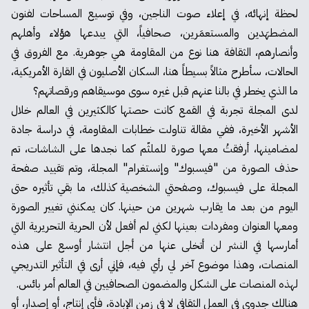
لحظة إنهائه، في إعلاء صوت الناجين، وفي توسيع المساحات لفنون
المضطهَدين والمستعمَرين، صحافياً، التي يبدعها هؤلاء وأهلهم
وأنصارهم، الثقافة هنا نوع من المقاومة هي جوهرية. مع الفروق في
الحالات، سأطرح مثالاً بسيطاً هنا، السكان الأصليون في القارة الأمريكية،
ما الذي يخطر في بالنا عنهم قبل غيره سوى موسيقاهم ورقصاتهم؟
لدى المجلة تجربة في القمع كانت حصتها كالكثيرين في العالم خلال
الأشهر الأخيرة، ففي مقالة تناولت خطابات المقاومة، في دراسة جادة
لمضامينها، أرفقتُ معها صورة للملثّم كما نجدها على الشاشات، تم
حذف الصورة من "فيسبوك" وإنستغرام" المجلة، وتم تقييد صفحة
المجلة على فيسبوك، وصفحتي الشخصية كذلك، ما بقي تأثيره حتى
اليوم من بعد ما يقارب شهرين من حينها. كان يمكنني تغيير الصورة
ومعها العنوان ومفردات بعينها لكني لم أفعل لأن الحرية التحريرية التي
أمارسها في النشر لن أتخلى عنها من أجل انتشار أوسع على هذه
المنصات، وهذا موضوع آخر لي رأي فيه، فإني أرى في التأثير التدريجي
لهذه المنصات على الشكل والمضمون الصحافيين في العالم أمر بائس.
هنالك جدوى في العمل الثقافي لا في زمن الإبادة، فأي إنتاج، أو إصدار، أو