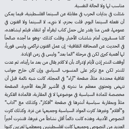
مناسب لها ولا الحالة النفسية.
سُئلت في بدايات الحرب في مقابلة عن السينما الفلسطينية، فيما يمكن
أن تفعله السينما اليوم. قلت بحزم، لا شيء، لا السينما ولا الفنون في
عمومها، فمن منا يقدر على حمل كتاب ليقرأه أو انتقاء فيلم ليشاهده،
كلنا مسمّرون أمام شاشات الأخبار. وقلت كذلك -وهو ما أجده صالحاً
في الحديث عن الصحافة الثقافية- إن عمل الفنون تراكمي وليس فورياً،
لها أهمية كبرى لكن في مرحلة "الما بعد" وليس في زمن الإبادة.
أوقفت النشر إذن لأيام لإدراك بأن لا كلام يقال من بعد ما رأيناه، ثم عدت
للنشر لكن مع تركيز على المنسوب السياسي وإن كان خارج جوانب
ثقافية محددة. مثلاً، صفحة "آراء" في المجلة، كانت شبه نائمة قبل أن
تنهض وتحتوي معظم ما نشرته في الأشهر الأربعة الأخيرة. الصفحة
مخصصة للمادة السياسية في موضوعها لا في المقاربة، فالمادة الفكرية
مثلاً وبمقاربة سياسية أنشرها في صفحة "أفكار"، وكذلك مع "آداب"
و"أفلام" وغيرها. كثرت المواد السياسية وجميعها عن غزة. وكذلك كثرت
النصوص الأدبية، وهذه كانت دائماً أقل نشاطاً من غيرها، فنشرت أخيراً
العديد من النصوص وجميعها كانت لفلسطينيين ومعظمها لغزيين كتبوا