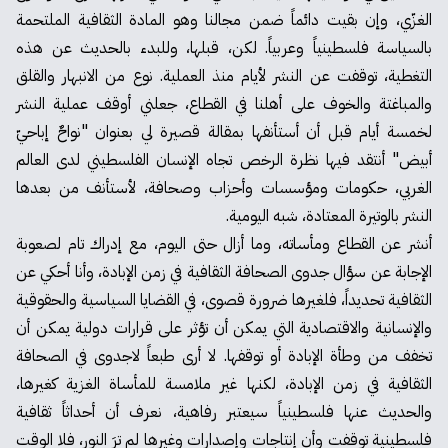
الغزّي، وإن بقيت دائماً ضمن مجالنا وهو المادة الثقافية الملتحمة
بالسياسة فلسطينياً وعربياً. لكن، قبلها، وللبدء بالحديث عن هذه
التغطية، توقفت عن النشر لأيام منذ العملية. نوع من الانبهار والقلق
والمباغتة والخوف على أهلنا في القطاع، جعلني أوقف عملية النشر
لخمسة أيام قبل أن أستأنفها بمقالة قصيرة لي بعنوان "نواحٌ إباحيّ
أبيض" أنتقد فيها نظرة الرخص تجاه الإنسان الفلسطيني لدى العالم
الغربي، حكومات ومؤسسات وأحزاب وصحافة، لأستأنف من بعدها
النشر بالوتيرة المعتادة، شبه اليومية.
أنشر عن القطاع ومأساته، وما أزال حتى اليوم، مع إدراك تام لصعوبة
الإجابة عن سؤال جدوى الصحافة الثقافية في زمن الإبادة، وأنا أحكي عن
الثقافية تحديداً، فلغيرها ضرورة قصوى، في القضايا السياسية والحقوقية
والإنسانية والاقتصادية التي يمكن أن تؤثر على قرارات دولية يمكن أن
تخفف من وطأة الإبادة أو توقفها. لا أرى طبعاً لاجدوى في الصحافة
الثقافية في زمن الإبادة، لكنها غير ملامسة للمأساة الغزية كغيرها،
والحديث عنها فلسطينياً سيعتبر رفاهية، نعرف أن أحداثاً ثقافية
فلسطينية توقفت وأن إنتاجات وإصدارات وغيرها لم ترَ النور، فلا الوقت