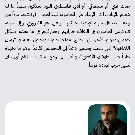
حدث فني، أو سينمائي، أو أدبي فلسطيني اليوم سيكون معيباً ما لم
يتعلق بالإبادة، لكن الإبقاء على الجاهزية لهذا العمل، في تكثيفه بدءاً من
وقف الاحتلال حربه الإبادية بشكلها الراهن، هو الضروري، وإلى حينه،
فليكرس العاملون في الثقافة خبراتهم ومعارفهم في ما يخدم بشكل
حقيقي وفوري الأهالي في القطاع. هذا ما حاولنا ونحاول فعله في
"رمان
الثقافية"
التي سعت وتسعى دائماً إلى التخصص ثقافياً، وهو ما نحّيناه
جانباً منذ "طوفان الأقصى"، ونأمل أن نرجع له قريباً، بكلام أَولى، أن
تنتهي حرب الإبادة قريباً.