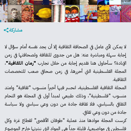
مشاركة
لا يمكن لأي عامل في الصحافة الثقافية إلا أن يجد نفسه أمام سؤال لا
إجابة سهلة ومباشرة عنه: هل من جدوى للثقافة ولصحافتها في زمن
الإبادة؟ سأحاول هنا تقديم إجابة من خلال تجارب
"رمان الثقافية"
،
المجلة الفلسطينية التي أحررها، في زمن صحافي صعب للتخصصات
الثقافية.
المجلة الثقافية الفلسطينية، انحسر فيها أخيراً منسوب "ثقافية" وامتد
منسوب "فلسطينية"، وذلك طبيعي لمبدأ أول في المجلة هو التحام
الثقافي بالسياسي، فلا ثقافة جادة من دون وعي سياسي ولا سياسة
جادة من دون وعي ثقافي.
كرست المجلة موادها منذ عملية "طوفان الأقصى" لقطاع غزة وكل
فلسطين في مواضيعها، قليلة جداً هي المواد التي نشرتها خارج الموضوع