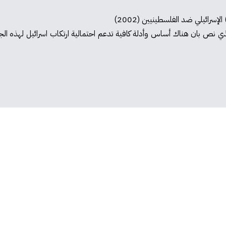
إسرائيلي ضد الفلسطينيين (2002)
 قرار محكمة العدل الدولية الصادر في يوم 26.1.2024 الذي نص بان هناك أساس وأدلة كافية تدعم احتمال