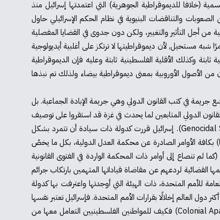
ت متاحة من خلال الديموقراطية الرسمية (خلافا للديموقراطية الجوهرية) التي اعتمدتها إسرائيل منذ
ن الصعوبات والتناقضات البنيوية في نظام الحكم الإسرائيلي حاول
ة من أجل التأثير والتغيير، ولكن دون جدوى في القضايا المفصلية
ا شبه مستحيل, لأن ديموقراطيتها لا ترتكز على أغلبية أيديولوجية
ة ثابتة وكذلك الأقلية الفلسطينية ثابتة وعليه فإن الديموقراطية
كان من الأصول الأوروبية بمعنى ديموقراطية بيضاء ولذلك تم نبذها
ع جريمة في كتب القانون الدولي وهي جريمة الإبادة الجماعية. بل
لقانون الدولي المتابعين لما يحدث في غزة قد استقروا على توصيف
الحرب على غزة كحرب إبادة جماعية مما يحول إسرائيل إلى دولة تحمل هذا العار القانوني والأخلاقي كدولة تنتهج حرب الإبادة الجماعية (Genocidal State). إسرائيل قررت كدولة ذات سيادة أن تتمرد بشكل
) بكافة الأوامر الصادرة عن محكمة العدل الدولية، بكل ما يخصّ
ا لم تنصاع إلى أوامر ذات المحكمة الواردة في الفتوى القانونية
دولية وتهديد طواقمها القضائية لردعهم عن مقاضاة قياداتها المتهمين بارتكاب جرائم
مة للأمم المتحدة، ذات الهيئة التي أوجدتها واعترفت بها كدولة
 دول العالم إخلالًا بقرارات الأمم المتحدة. فإسرائيل تعتبر نفسها
نطاق القانون والعرف الدولي لتحمل صفة (Colonial Apartheid Genocidal State) فكيف للمواطنين الفلسطينيين التعامل معها من