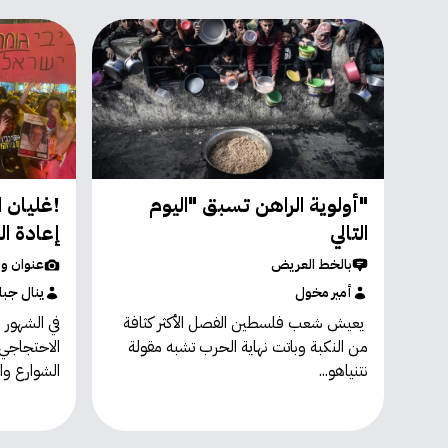
"أولوية الراهن تسبق "اليوم
!غليان ا
التالي
إعادة ال
بالخط العريض
عنوان و
أمير مخول
ينال جبا
يعيش شعب فلسطين الفصل الأكثر كثافة
في الشهور 
من النكبة وباتت نهاية الحرب تشبه مقولة
الاحتجاجي 
نتنياهو...
الشوارع وال