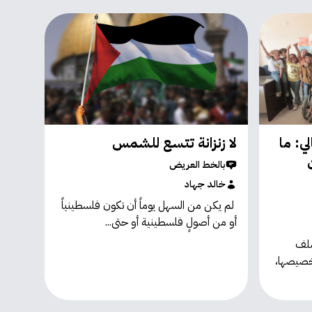
ي: ما
لا زنزانة تتسع للشمس
بالخط العريض
خالد جهاد
لم يكن من السهل يوماً أن تكون فلسطينياً
أو من أصولٍ فلسطينية أو حتى...
نا للملف
خصيصها،