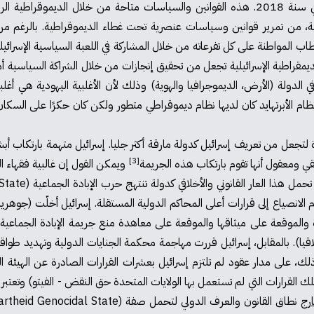
من خلال قانون أساس اسرائيل دولة القومية للشعب اليهودي في سنة 2018. هذه القوانين والسياسا
رائيلية، من تمرير قوانين وسياسات عنصرية تحت غطاء الديموقراطية. بالرغم م
المواطنة على كل تفرعاته من خلال المشاركة في اللعبة السياسية الإسرائيلي
ديمقراطية الإسرائيلية تجعل من تحقيق إنجازات من خلال الشراكة السياسية أمرً
لدولة (الأرض، الديموجرافيا والهوية) وذلك لأن الأغلبية اليهودية هي أغلبي
ان نظام الأبرتهايد كان لديها نظام ديموقراطي متطور ولكن كان حكرًا على الس
تجعل من تعريف إسرائيل كدولة مارقة أكثر جليا. إسرائيل متهمة بارتكاب أبش
[3]
 ومعقول أنها تقوم بارتكاب هذه الجريمة
ويمكن القول إن غالبية فقهاء ا
نصياع إلى قرارات أعلى المحاكم الدولية المستقلة. إسرائيل أخلّت (جوهريا
 والموقعة على ميثاقها والموقعة على معاهدة منع جريمة الإبادة الجماعية (كم
ر الفصل العنصري لسنة 2004 والملزمة أخلاقيا). بالمقابل، إسرائيل قررت مهاجمة محكمة الجنايات ال
 على مدار عقود لم تلتزم إسرائيل بعشرات القرارات الصادرة عن الهيئة العا
لقرارات التي لم تستعمل بها الولايات المتحدة حق النقض - الفيتو) وتعتبر أكثر
رج