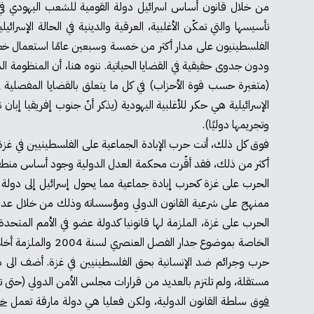
تأسيسها والتي تمكّن الأغلبية، العرقية والدينية في الحالة الإس
الفلسطينيون على مدار أكثر من خمسة وسبعين عامًا استعمال خطاب 
ودون جدوى حقيقية في القضايا الحياتية. ننوه هنا، أن المنظومة ال
(متغيرة حسب قوة الأحزاب) في كل ما يتعلق بالقضايا المفصلية في ا
الإسرائيلية هي حكر للأغلبية اليهودية (يذكر أنّ جنوب إفريقيا إب
وتجريمها دوليًا).
فوق كل ذلك، أتت حرب الإبادة الجماعية على الفلسطينيين في غزة ل
أكثر من ذلك، فقد أقّرت محكمة العدل الدولية وجود أساس منطقي
ممنهج على شرعية القانون الدولي ومؤسساته وذلك من خلال عدم الا
الحرب على غزة، الملزمة لها قانونيا كدولة عضو في الأمم المتحدة
الخاصة بموضوع جدا
حرب وجرائم ضد الإنسانية بحق الفلسطينيين في غزة. أضف الى ذلك،
مستقلة، ولم تلتزم بالعديد من قرارات مجلس الأمن الدولي (حتى تلك ا
فوق
سلطة القانون الدولية، ولكن فعليا هي دولة مارقة تعمل
خا