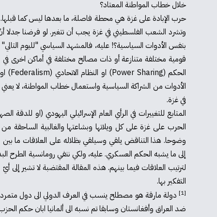
خلال خطاب المواطنة المعتاد؟
وتشرد الشعب الفلسطيني في غزة يجب أن تتغير. لو فرضنا جدلا أنّ
بنفس الأدوات السياسية؟! عليه، فالمشهد السياسي "لليوم التالي" 
الأدوات من الشراكة السياسية واستعمال خطاب المواطنة، لا يعني 
في غزة.
المتابع للتغييرات في الرأي العام الإسرائيلي اليهودي (او للدقة 
الحرب على غزة على كل ويلاتها وبشاعتها والغالبية الساحقة 
وضوحا. هذا التناقض يلقي وسيلقي بظلاله على العلاقات ما بين 
إلى ما يشبه الحكم العسكري. عليه، ولكي ننفي رومانسية الطرح ال
لترتيب العلاقات فيما بينهم. هذه المقالة المقتضبة لا تشير إلى 
التفكير بها.
[1]
دولة مارقة هو مصطلح ينسب في العرف الدولي الى دول متمردة عل
ضد العراق وأفغانستان وسابقا تم نسبه الى ألمانيا ابان حكم الحز