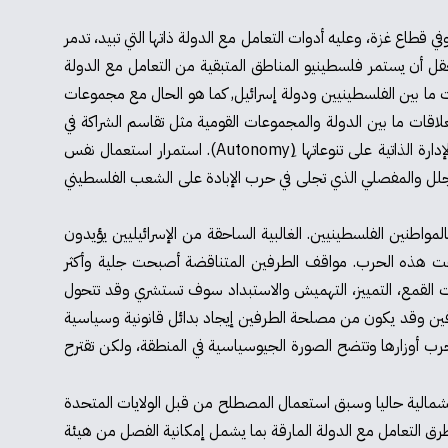
يني في الشتات، في الضفة الغربية وفي قطاع غزة، وعليه أدوات التعامل مع الدولة ذاتها التي تبيد، تدمر
عقل أن يستمر فلسطينيو المناطق المتبقية من التعامل مع الدولة
ات ما بين الفلسطينيين ودولة إسرائيل, كما هو الحال مع مجموعات
ت مصالح مختلفة في أماكن اخرى في العالم, وذلك بدءًا من أنظمة حكم توافقية (Consociationalism ) تنظم العلاقات ما بين الدولة والمجموعات القومية مثل تقاسم الشراكة في
الحكم (Power Sharing) او النظام الاتحادي (Federalism) او أنظمة حكم تضمن الاستقلالية للمجموعات القومية في إدارة شؤونها مثل الإدارة الذاتية على تنوعاتها (ِAutonomy). استمرار استعمال نفس
 الجلل والمفصلي الذي تجلى في حرب الإبادة على الشعب الفلسطيني
لمواطنين الفلسطينيين. الغالبية الساحقة من الإسرائيليين يؤيدون
تحت هذه الحرب. مواقف الطرفين المتناقضة أصبحت جلية وأكثر
ت القمع، التمييز، التهميش والاستبداد سوف تستشري وقد تتحول
طرفين وقد يكون من مصلحة الطرفين إيجاد بدائل قانونية وسياسية
لحرب أوزارها وتتضح الصورة الجيوسياسية في المنطقة، ولكن تقترح
الشمالية حاليا وسبق استعمال المصطلح من قبل الولايات المتحدة
طرق التعامل مع الدولة المارقة بما يشمل إمكانية الفصل من هيئة