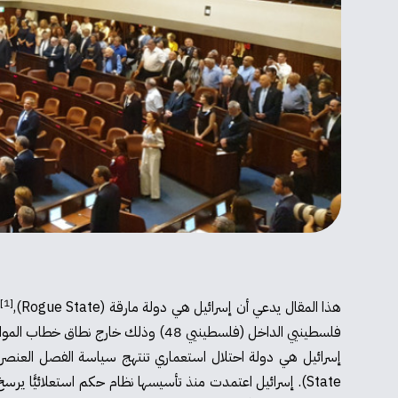
[1]
هذا المقال يدعي أن إسرائيل هي دولة مارقة (Rogue State),
فلسطينيي الداخل (فلسطينيي 48) وذلك خارج نطاق خطاب المواطنة. نفصّل؛
إسرائيل هي دولة احتلال استعماري تنتهج سياسة الفصل العنصري –
State). إسرائيل اعتمدت منذ تأسيسها نظام حكم استعلائيًّ