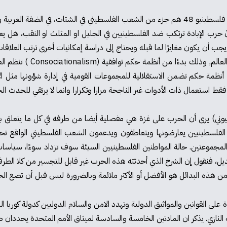
حرب الإبادة على غزة هي محطة فاصلة، ما بعدها ليس كما قبلها. فلسطينيو 48 هم جزء من الشعب الفلسط
 حرب الإبادة ترتكب ضد الفلسطينيين في الجليل او المثلث او النقب، هل ي
يجب أن يكون مغايرًا لما قبله ويحتاج إلى دراسة إمكانيات أخرى ترتب العلاق
قومية مختلفة متنازعة أو ذا
فقط استعمال ذات الأدوات غير الناجحة مرارا وتكرارا وانما لا يرتقي للحدث
الصهيوني) يرى أن الحرب على غزة هي مفصلية أيضا من طرفه في كل ما يتعلق با
من الفلسطينيين يعارضونها ويتعاطفون ويدعمون الشعب الفلسطيني الواقع 
المجموعتين. حالة المواطنين الفلسطينيين السيئة سوف تزداد سوءًا، سياسا
بديل، فنقول إن الشرخ الذي أحدثته هذه الحرب غير قابل للتجسير من كلا ال
أيّ من هذه البدائل هو الأفضل أو الأكثر ملائمة وبالضرورة ليس قبل أن تضع ا
ى القوانين والمواثيق الدولية وتهدد الامن والسلام الدوليين كدولة كوريا 
ب النازي. يذكر ان المادتين الخامسة والسادسة لميثاق الأمم المتحدة يحددان 