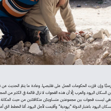
 زمنيًّا وإن قرّرت الحكومات العمل على تقليصها. وعادة ما يتمّ الحديث عن
ين السكان اليهود والعرب إلّا أن هذه الفجوات لا تزال قائمة في الكثير من ال
 وهي ليست فجوات بين مجموعتين متساويتيْن متكافئتين من حيث المكانة با
كان اليهود باعتبار الدولة "يهودية" وأقيمت لأجل اليهود. أمّا الخطط التي أ