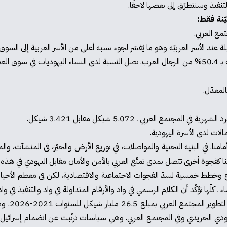
لتنفيذ وسنتطرّق إلى بعضها لاحقًا.
ّنة فقط:
ع العربي.
امنا. في البنية التحتية والمواصلات، في توزيع الأرض والحيّز، في المنشآت، والم
ا كفجوة أخرى تتصل بمدى تمتّع العربي بالأمن والأمان مقابل اليهودي في هذه ال
 وخطط خمسية لسدّ الفجوات الاجتماعية والاقتصادية، لكن في معظم الأحيان 
لّها تؤكّد أن الكلام الرسمي في واد والأرقام المتداولة في واد والتنفيذ في واد