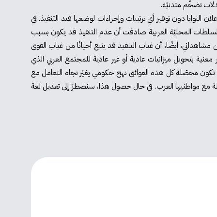
ات تضخّم متدنيّة.
ن النوايا دون توفير أي ترتيبات وإجراءات لوضعها قيد التنفيذ. في
 السلطات المحليّة العربية صادفت أن عدم التنفيذ قد يكون بسبب
هداتي، أيضًا، أن غياب التنفيذ قد ينبع أحيانًا من غياب القوى
ر معنية بتحويل ميزانيات عادية أو غير عادية للمجتمع العربي الذي
د تكون محصّلة كل هذه العوائق نهج حكومي يغيّر تجاه التعامل مع
ستراتيجية بالنسبة لعلاقة الدولة مع مواطنيها العرب. في حال حصول هذا، سنضطرّ إلى تعديل لغة