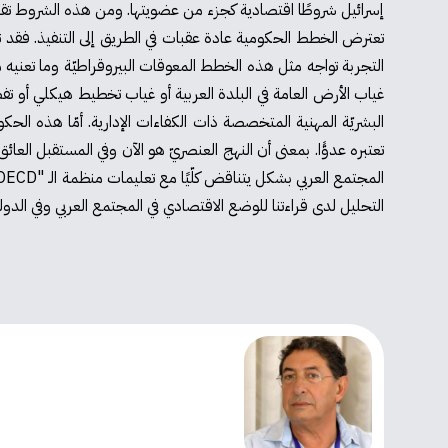
إسرائيل شروطًا اقتصادية كجزء من عضويتها. ومن هذه الشروط تقلي
تعترض الخطط الحكومية عادة عقبات في الطريق إلى التنفيذ. فقد تتضم
التجربة تواجه مثل هذه الخطط المعوقات البيروقراطيّة وما تعنيه
غياب الأرض العامة في البلدة العربية أو غياب تخطيط هيكلي أو ت
البشريّة المهنية المتخصصة ذات الكفاءات الإدارية. أمّا هذه الحكو
تعتبره عدوًّا. بمعنى أن النهج العنصريّ هو الآن وفي المستقبل ا
التحليل لدى قراءتنا للوضع الاقتصادي في المجتمع العربي وفي الدولة