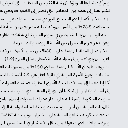
ولم تُؤتِ ثمارها المرجوّة لأن ثمة الكثير من المعيقات التي تعترض ا
نشير هنا إلى عدد من المعايير التي تشير إلى الفجوات وهي عي
يزيد معدّل الأعمار لدى المجتمع اليهودي بخمس سنوات عن المجتم
استطاعت 76.5% من الأسر اليهوديّة تغطية مصروفاتها. ونسبةً قليلة عند الأسر العربيّة وهو ما يُفسّر لجوء نسبة أعلى من الأسر العربية إلى السوق السوداء وما تعنيه من تبعات لن ندخل في حيثياتها الآن.
وهو يفسّر فارق المدخول بين الأسرة اليهودية وتلك العربية.
معدّل دخل العائلة اليهودية أعلى بـ 60% من دخل الأسرة العربيّة بالمعدّل.
الفرد اليهودي يُدخل إلى ميزانية الأسرة ضعفي دخل العربيّ (1.9).
مصروف الفرد في الأسرة اليهودية يساوي 150% من مصروفات الفرد الشهرية في المجتمع العربي ـ 5.072 شيكل مقابل 3.421 شيكل.
احتمالات وقوع الأسرة العربية في دائرة الفقر هي 2.9 أضعاف الاحتمالات لدى الأسرة اليهودية.
أمّا إذا ذهبنا إلى مجالات الحياة الأخرى للمقارنة فسنجد الفجوات أم
إلى أبحاث وتقارير. بل يُمكننا أن نرى إلى العنف الذي يضرب بمجتمعن
حاولت الحكومة الإسرائيلية على مدار عشرات السنوات إطلاق برامج
فالهيئات العربية من أحزاب وجمعيات ولجنة المتابعة ولجنة الرؤساء ـ ك