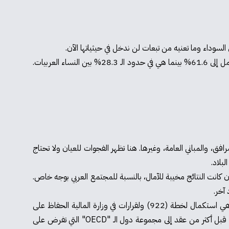
نسبة الرجال اليهود المنخرطين في سوق العمل تبلغ 64.4% مقارنة بـ 50.4% من الرجال العرب. تصل النسبة لدى النساء اليهوديات في سوق العمل إلى 61.6% بينما هي في حدود الـ 28.3% بين النساء العربيات.
رافق، والمباني العامة، وغيرها. هنا تظهر الفجوات للعيان ولا تحتاج
بلاد.
كانت النتائج مخيبة للآمال، بالنسبة للمجتمع العربي بوجه خاص.
 آخر.
صادقت حكومة نتنياهو الحالية على استمرار تمويل خطة "تقدّم" لتطوير المجتمع العربي بمبلغ 26.5 مليار شيكل للسنوات 2021-2026. وهي استكمال لخطة (922) ولقرارات في وزارة المالية الحفاظ على
وتيرة نمو اقتصادي معقولة من خلال الاستثمار في المجتمعيْن اليهودي الحريدي وفي المجتمع العربي. وهي سياسات ترتّبت عن انضمام إسرائيل قبل أكثر من عقد إلى مجموعة دول الـ "OECD" التي تفرض على