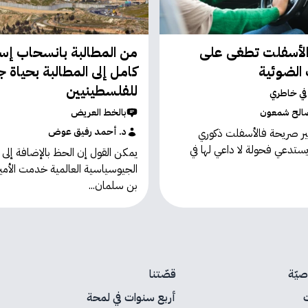
الأسفلت تطغى على
من المطالبة بانسحاب إسر
 الضوئية
كامل إلى المطالبة بحياة 
للفلسطينيين
 في خاطري
الح شمعون
بالخط العريض
د. أحمد رفيق عوض
غير صريحة فالأسفلت ذكوري
تدعي فحولة لا داعي لها في
يمكن القول إن الحظ بالإضافة إلى ا
الجيوسياسية العالمية خدمت الأم
بن سلمان...
يّة
قصّتنا
أربع سنوات في لمحة