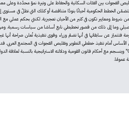
ص الفجوات بين الفئات السكانية والحفاظ على وتيرة نموّ محدّدة وعلى معدل
ّن الخطط الحكومية أحيانًا بنودًا متناقضة أو كتلك التي تظلّ في مستوى إعلا
 من شروط ومعايير تكون في كثير من الأحيان تعجيزية. لكنني بحكم عملي مع
فصيلي وما إلى ذلك من قصور تخطيطي نابع أساسًا من سياسات رسمية. ومن مشا
مة فتتميّز عن سابقاتها في أنها تضمّ وزراء وقوى تنفيذية تُعلن صراحة أنها غي
لعائق الأساس أمام تنفيذ خططي التطوير وتقليص الفجوات في المجتمع العربي. ق
المجتمع العربي بشكل يتناقض كلّيًا مع تعليمات منظمة الـ "OECD" وينسجم مع أحكام قانون القومية ودلالته الا
 عمومًا.