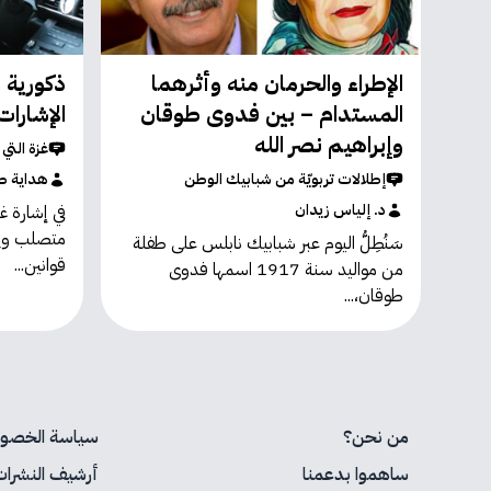
الإطراء والحرمان منه وأثرهما
ذكورية 
المستدام – بين فدوى طوقان
الإشارات
وإبراهيم نصر الله
غزة التي
إطلالات تربويّة من شبابيك الوطن
هداية ص
د. إلياس زيدان
في إشارة 
متصلب ويس
سَنُطِلُّ اليوم عبر شبابيك نابلس على طفلة
قوانين...
من مواليد سنة 1917 اسمها فدوى
طوقان،...
من نحن؟
سياسة الخصوص
ساهموا بدعمنا
أرشيف النشرات