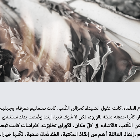
ّج العلماء، كانت عقول الشهداء كخزائن الكُتب، كانت تمتماتهم مَعرِفة، وجهلهم 
مار، كأنّها حديقة مليئة بالورود، لكن لا شَوك فيها، أينما وَضَعت يدك تستنشق را
 الكُتب، فالأشلاء في كلّ مكان، الأوراق تطايَرَت، كفراشات كانت تَب
إنقاذ العائلة أهم من إنقاذ المكتبة، المُفاضَلة صعبة، لكّنها خيارات