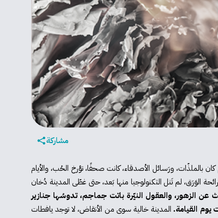
مشاركة
كان بالملذّات، ورَسائل الأصدقاء، كانت صحفًا، تؤرخ الحُب، والأيام
ئحة الوَرَق، لم تَنل التكنولوجيا منها بَعد، حتى غطّى المدينة دُخان
حث عن الزهور، والعقول النيّرة باتت جماجم، تدوسُها جنازير
 يوم القيامة.
المدينة خالية سوى من الأنقاض، لا توجد يافطات