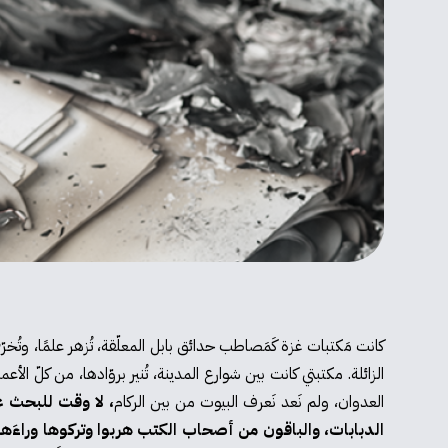
كانت مَكتبات غزة كَمَصاطب حدائق بابل المعلّقة، تُزهر علمًا، وتُخر
الزائلة. مكتبتي كانت بين شوارع المدينة، تُنير بروّادها، من كلّ الأع
العدوان، ولم نَعد نَعرف البيوت من بين الركام
، لا وقت للبحث عن
الدبابات، والباقون من أصحاب الكتب هربوا وتركوها وراءَهم، 