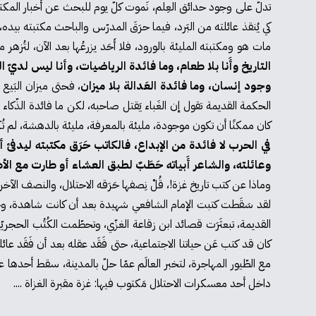
مات هو ومكتبته المليئة بالورود، فلا أَحَد يزرعُها بعد الآن، لتُز
التاريخ وأَنا بلا طعام، وما فائدة الرياضيات، وأنا ليس لديّ
وجود إنسان، وما فائدة العَدالة بلا ميزان
، فحتى ميزان البَيع
الحكمة القديمة تقول إن الغَباء يَقتل صاحبه، لكن ما فائدة الذّكاء 
كان ممكنًا أن تكون موجودة، مليئة بالمعرفة، مليئة بالدهشة، لم تُك
في الحرب لا فائدة من الإبداع، فالكاتب حَرَق مكتبته ليدفئ 
وعائلته، والشاعر أَبياته حَطَبٌ لطبق العشاء أو طارت مع الأط
وماذا عن كتب تاريخ غزة!، قُلْ نِصفها حَرَقه الاحتلال، والنصف الآخر كا
لقد سَقَطت كتبت الإمام الشافعي شهيدة بعد أن كانت شاهدة، وحُرق
القديمة، تبعثَرَت قصائد ابن زقاعة الغزّي، وتحطّمت الكُتُب الح
كان قد كتب عَن حياتنا الاجتماعية، حتى فَقَد عقله بعد أن فَقَد عائ
مع الطّيور المهاجرة، لتخبر العالَم عمّا حلّ بالمدينة، سقط أحدها 
داخل أحد معسكرات الاحتلال مَكتوب فيها: غزة مقبرة الغزاة ....