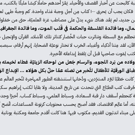
كي يُنقذ عائلته من البَرد، فيما حرَقَ المدرّس والباحث مكتبته بيده، فكان يجب أن يَحرق ٠٠٠
هر من جديد، لم يَعُد هناك شيء يدلّ على مصاطب غزة العلميّة، حتى من حَمَلوا ا
 المال، وما فائدة الفلسفة والحكمة في قَلب الموت، وما فائدة الجغراف
 تحطّم مع البسطة وتناثرت حبات الخُضار كتناثر تلك الأشلاء. القرآن والإنجيل 
الآن، لقد مِتنا أذكياء وأغبياء، الحَرب لا تختار نوعيّة الضحايا، إنهم أرقام، 
تب لِمَوت صاحبها قبل أن يَلفظ إبداعاته الأخيرة.
أولاده من بَرد اللجوء، والرسام جَعل من لوحاته الزيتيّة غطاء لخيمته 
باق الورقيّة للأطفال لتُخبر من تصله عمّا حلّ بكل هؤلاء ... الإبداع ا
نت حَطَبًا لبَرْد المشرّدين، ودُخانها استنشقته الطيور المهاجرة لتُخبر العالَم عم
ت كتب الطبّاع التي تتحدث عن تاريخ المدينة، ولا بقايا لكتب إبراهيم سكيك،
جريّة كتحطم أسقف دار قبة السعادة، وسباط العلمي، وسباط كساب. أخيرًا وجد
لته، أما عالِم الاقتصاد، فقد أصبح يحسب محتويات كرتونة المساعدات، اتّضح أنّ
على ميناء اندثيون القديم، مكتوب فيها: هنا كانت أقدم جامعة ومكتبة يونانية ف