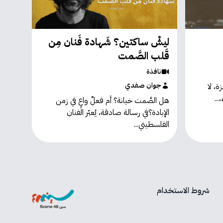
ليشْ ساكتين؟ شَهادة فَنان مِن
قَلب الصَّمت
نافذة
جوان صفدي
ة، لا
...
هل الصَّمت خيانة؟ أم فعلٌ واعٍ في زمن
الإبادة؟في رسالة صادقة، يُعبّر الفنان
الفلسطيني...
شروط الاستخدام