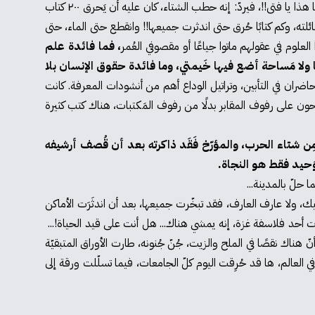
تدلّ على وجود حدائق العِلم، نَموت كلّ يوم للبحث عن أَخبار المكتبة كالبحث عن أخبار القصف والأحياء. يَمُرّ أحدهم حاملًا كيسًا مليئًا بالكتب، ما هذا يا فتى!!، فيردّ: إنه حطب الشتاء، كان عليه أن يَحرق ٢٠٠ كتاب
١ كتاب مِن أجل وجبة غذاء واحدة. كم وجبةً طهى لعائلته، وكم كتابًا حُرق حتى اندثرت جميعها!! وانقطع حتى الماء، حتى
لعلوم في عقولهم ماتوا جياعًا أو مقصوفي العُمر
، فما فائدة علم
يا ولا مَساحة أضع فيها خَيمتي، وما فائدة حقوق الإنسان بلا
حاضران في التأبين، وتراتيل الوداع أهم من أنشودات المعرفة. كانت
سيصبحون على رفوف المقابر بدلًا من رفوف المَكتبات، هناك كتب كثيرة
مِن شتاء الحرب، والمؤرّخ فَقَد ذاكرته بعد أن قُصف أرشيفه
لوَحيد فقط هو النجاة.
ا حلّ بالمدينة...
 ولا عارف العارف، فقد تبخّرت جميعها، بعد أن اندثَرَت الأماكن
ت أحد فلاسفة غزة، إنه يمشي هناك... هل أنت على قيد الحياة!...
 هناك نقصًا في الملح والزيت، جُنّ جُنونه، طارت الأوراق المتبقيّة
ي العالم، ها قد حُرِقت اليوم كلّ الجامعات، فيما تسلّلت ورقة إلى