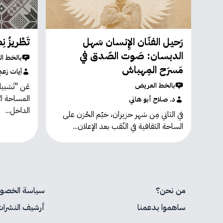
رَحيل الفنّان الإِنسان سَهل
تَطْريزُ 
الدبسان: صَوت الصّدق في
بالخط ا
مَسرَح المِهباش
آيات زعب
بالخط العريض
عَن "تَشبيك
المساحة الآ
د. صلاح أبو هاني
الداخل...
في الثاني مِن شهر حزيران، خيّم الحُزن على
الساحة الثقافية في النّقب بعد الإعلان...
من نحن؟
سياسة الخصوص
ساهموا بدعمنا
أرشيف النشرات