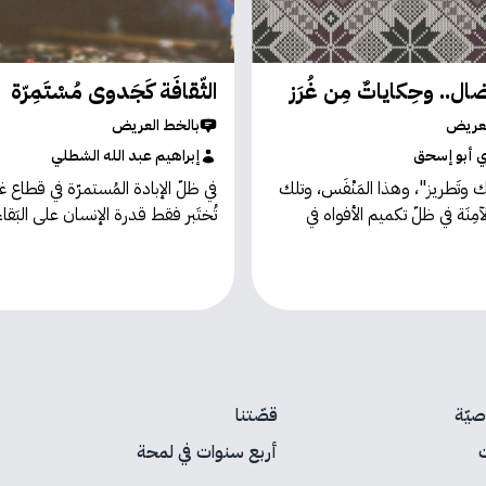
نِضال.. وحِكاياتٌ مِن غُرَز
الثّقافَة كَجَدوى مُسْتَمِرّة
لعريض
بالخط العريض
ي أبو إسحق
إبراهيم عبد الله الشطلي
 وتَطريز"، وهذا المَنْفَس، وتلك
في ظلّ الإبادة المُستمرّة في قطاع غز
مِنَة في ظلّ تكميم الأفواه في
تُختَبر فقط قدرة الإنسان على البَقاء،
يّة
قصّتنا
أربع سنوات في لمحة