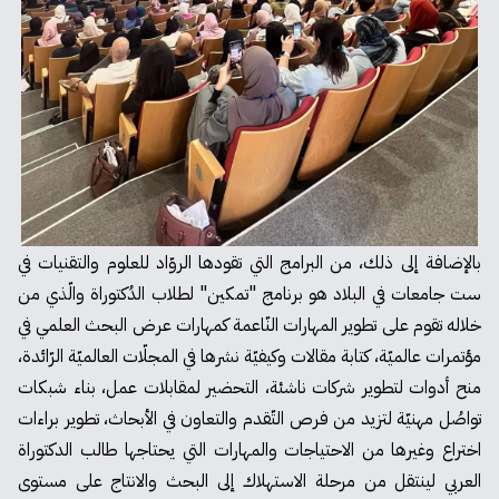
بالإضافة إلى ذلك، من البرامج التي تقودها الروّاد للعلوم والتقنيات في
ست جامعات في البلاد هو برنامج "تمكين" لطلاب الدُكتوراة والّذي من
خلاله تقوم على تطوير المهارات النّاعمة كمهارات عرض البحث العلمي في
مؤتمرات عالميّة، كتابة مقالات وكيفيّة نشرها في المجلّات العالميّة الرّائدة،
منح أدوات لتطوير شركات ناشئة، التحضير لمقابلات عمل، بناء شبكات
تواصُل مهنيّة لتزيد من فرص التّقدم والتعاون في الأبحاث، تطوير براءات
اختراع وغيرها من الاحتياجات والمهارات التي يحتاجها طالب الدكتوراة
العربي لينتقل من مرحلة الاستهلاك إلى البحث والانتاج على مستوى