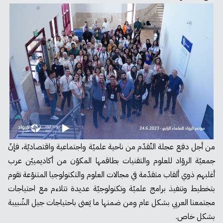
من أجل دفع عجلة التّقدّم من ناحية علميّة واجتماعية واقتصاديّة، فإنّ
جمعيّة الروّاد للعلوم والتقنيات بطاقمها المكوّن من أكاديمييّن عرب
أغلبهم ذوي ألقاب متقدّمة في مجالات العلوم والتكنولوجيا المتنوّعة تقوم
بتخطيط وتنفيذ برامج علميّة وتكنولوجيّة عديدة تتلاءم مع احتياجات
مجتمعنا العربي بشكل عام ومن ضمنها ما يَعنى باحتياجات جيل الشّبيبة
بشكل خاص.