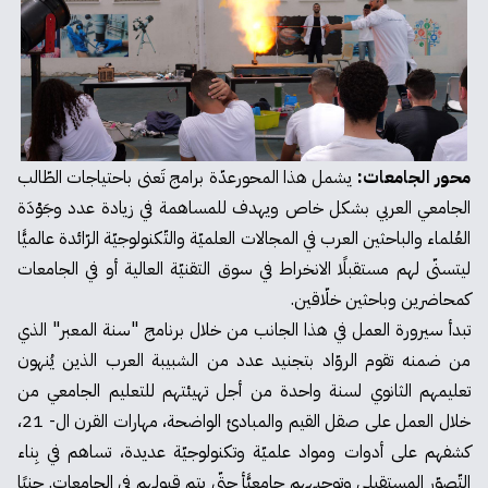
محور الجامعات:
يشمل هذا المحورعدّة برامج تَعنى باحتياجات الطّالب
الجامعي العربي بشكل خاص ويهدف للمساهمة في زيادة عدد وجَوْدَة
العُلماء والباحثين العرب في المجالات العلميّة والتّكنولوجيّة الرّائدة عالميًّا
ليتسنّى لهم مستقبلًا الانخراط في سوق التقنيّة العالية أو في الجامعات
كمحاضرين وباحثين خلّاقين.
تبدأ سيرورة العمل في هذا الجانب من خلال برنامج "سنة المعبر" الذي
من ضمنه تقوم الروّاد بتجنيد عدد من الشبيبة العرب الذين يُنهون
تعليمهم الثانوي لسنة واحدة من أجل تهيئتهم للتعليم الجامعي من
خلال العمل على صقل القيم والمبادئ الواضحة، مهارات القرن ال- 21،
كشفهم على أدوات ومواد علميّة وتكنولوجيّة عديدة، تساهم في بِناء
التّصوّر المستقبلي وتوجيههم جامعيًّأ حتّى يتم قبولهم في الجامعات. جنبًا