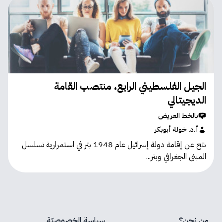
الجيل الفلسطيني الرابع، منتصب القامة
الديجيتالي
بالخط العريض
أ.د. خولة أبوبكر
نتج عن إقامة دولة إسرائيل عام 1948 بتر في استمرارية تسلسل
المبنى الجغرافي وبتر...
من نحن؟
سياسة الخصوصيّة