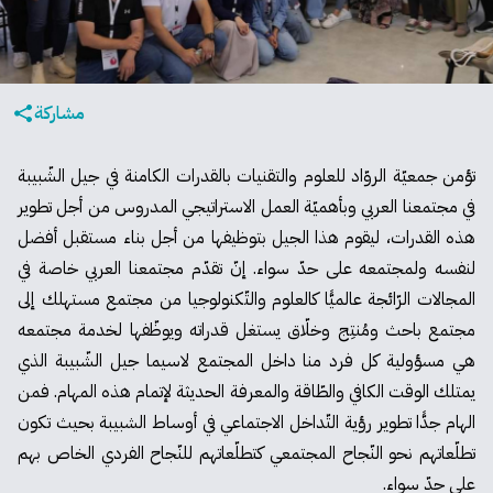
مشاركة
تؤمن جمعيّة الروّاد للعلوم والتقنيات بالقدرات الكامنة في جيل الشّبيبة
في مجتمعنا العربي وبأهميّة العمل الاستراتيجي المدروس من أجل تطوير
هذه القدرات، ليقوم هذا الجيل بتوظيفها من أجل بناء مستقبل أفضل
لنفسه ولمجتمعه على حدّ سواء. إنّ تقدّم مجتمعنا العربي خاصة في
المجالات الرّائجة عالميًّا كالعلوم والتّكنولوجيا من مجتمع مستهلك إلى
مجتمع باحث ومُنتِج وخلّاق يستغل قدراته ويوظّفها لخدمة مجتمعه
هي مسؤولية كل فرد منا داخل المجتمع لاسيما جيل الشّبيبة الذي
يمتلك الوقت الكافي والطّاقة والمعرفة الحديثة لإتمام هذه المهام. فمن
الهام جدًّا تطوير رؤية التّداخل الاجتماعي في أوساط الشبيبة بحيث تكون
تطلّعاتهم نحو النّجاح المجتمعي كتطلّعاتهم للنّجاح الفردي الخاص بهم
على حدّ سواء.