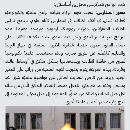
هذه البرامج تتمركزعلى محوَرين أساسيّيْن:
محور المدارس:
بحيث تقوم الروّاد بقيادة برامج علميّة وتكنولوجيّة
قُطريّة تستهدف آلاف الطّلاب في المدارس كأيام علوم، برنامج نبراس
للطلاب المتقوّقين، دورات روبوتيكا، أردوينو وبرمجة وغيرها. هذه
البرامج منها قصير المدى وآخر بعيد المدى بحيث تكشف الطّلاب على
جمال العلوم بطرق حديثة مُغايرة للطّرق المتّبّعة في جهاز التربية
والتعليم كالتّعلّم عن طريق تجارب وبناء مجسّمات علميّة تكنولوجية
تُصبح من خاصّة الطّالب ويستخدمها بشكل متكرّر في أوساط عائلته
وقرنائه. بهذه الطّريقة يقوم بتذويت القيم العلمية من ورائها على المدى
البعيد ويزيد من فرص الحديث العائلي عن مواضيع علميّة شتّى. كما
ويشغل وقته بما هو مثري للعقل ومحفّز للتفكير الخلّاق الّذي من شأنه
نقل عقل الشاب والفتاة من متلقٍّ للمعلومة إلى عقل يحوّل المعلومة إلى
انتاج ويُنبِت منها أعمال علميّة أخرى.