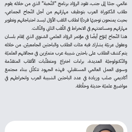
عالمي. جنبًا إلى جنب، تقود الروّاد برنامج "النُخبة" الذي من خلاله يقوم
طلاب الدُكتوراة العرب بتوظيف مهاراتهم من أجل النّجاح الجماعي،
بحيث يمنحون توجيهًا فرديًّا لطلاب اللقب الأوّل ليسد احتياجاتهم وتطوير
مهاراتهم ومساعدتهم في الانخراط في اللّقب الثاني والثّالث.
هذا النّجاح يُتوّج أيضًا في مؤتمر الروّاد العلمي السّنوي الذي يُقام بلسان
وعقول عربيّة يشارك فيه مئات الطلاب والباحثين الجامعييّن. من خلاله
يتم كشف الطلاب على باحثين شبيبة عرب متميّزين في مجالاتهم العلميّة
والتّكنولوجيّة العديدة، براءات اختراع ومتطلّبات الألقاب المتقدّمة
وسوق العمل العالمي المستقبلي. فهذه الجهود تتكلّل ببناء مجتمع
أكاديمي صلب وزيادة في عدد الباحثين الشبيبة العرب وانخراطهم في
مواضيع علميّة حديثة وخلّاقة.