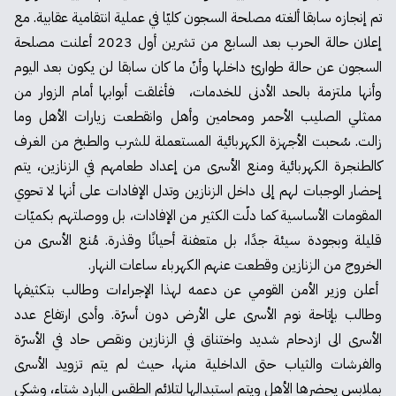
تم إنجازه سابقا ألغته مصلحة السجون كليّا في عملية انتقامية عقابية. مع
إعلان حالة الحرب بعد السابع من تشرين أول 2023
أعلنت
مصلحة
السجون عن حالة طوارئ داخلها وأنّ ما كان سابقا لن يكون بعد اليوم
وأنها ملتزمة بالحد الأدنى للخدمات، فأغلقت أبوابها أمام الزوار من
ممثلي الصليب الأحمر ومحامين وأهل وانقطعت زيارات الأهل وما
زالت. سُحبت الأجهزة الكهربائية المستعملة للشرب والطبخ من الغرف
كالطنجرة الكهربائية ومنع الأسرى من إعداد طعامهم في الزنازين، يتم
إحضار الوجبات لهم إلى داخل الزنازين وتدل الإفادات على أنها لا تحوي
المقومات الأساسية كما دلّت الكثير من الإفادات، بل ووصلتهم بكميّات
قليلة وبجودة سيئة جدًا، بل متعفنة أحيانًا وقذرة. مُنع الأسرى من
الخروج من الزنازين وقطعت عنهم الكهرباء ساعات النهار.
أعلن وزير الأمن القومي عن دعمه لهذا الإجراءات وطالب بتكثيفها
وطالب بإتاحة نوم الأسرى على الأرض دون أسرّة. وأدى ارتفاع عدد
الأسرى الى ازدحام شديد واختناق في الزنازين ونقص حاد في الأسرّة
والفرشات والثياب حتى الداخلية منها، حيث لم يتم تزويد الأسرى
بملابس يحضرها الأهل ويتم استبدالها لتلائم الطقس البارد شتاء، وشكى