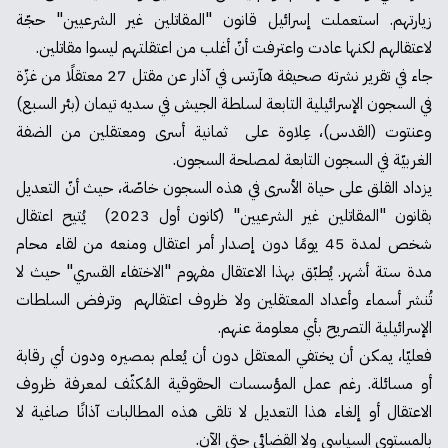
زيارتهم. استعملت إسرائيل قانون "المقاتلين غير الشرعيين" حجّة
لاعتقالهم لكنها عادت واعترفت أنّ أغلب من اعتقلتهم ليسوا مقاتلين.
جاء في
تقرير
نشرته صحيفة هآرتس في آذار عن مقتل 27 معتقلًا من غزّة
في السجون الإسرائيلية التابعة لسلطة الجيش في سديه تيمان (بئر السبع)
وعنتوت (القدس)، عِلاوة على
ثمانية
أسرى ومعتقلين من الضفة
الغربيّة في السجون التابعة لمصلحة السجون.
يزداد القلق على حياة الأسرى في هذه السجون خاصّة، حيث أنّ
التعديل
بقانون "المقاتلين غير الشرعيين" (كانون أول 2023) يُتيح اعتقال
شخص لمدة 45 يومًا دون إصدار أمر اعتقال ومنعه من لقاء محام
مدة ستة أشهر. يُطبّق بهذا الاعتقال مفهوم "الاختفاء القسري" حيث لا
تُنشر أسماء وأعداد المعتقلين ولا ظروف اعتقالهم وترفض السلطات
الإسرائيلية التصريح بأي معلومة عنهم.
فعليّا، يمكن أن يختفي المعتقل دون أن يُعلم بمصيره ودون أي رقابة
أو مسائلة. رغم عمل المؤسسات الحقوقية المُكثّف لمعرفة ظروف
الاعتقال أو إلغاء هذا التعديل لا تلقى هذه المطالبات آذانًا صاغية لا
بالمستوى السياسي ولا القضائي حتى الآن.