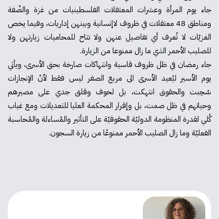
جاء يوم المرأة وعشرات المعتقلات الفلسطينيات من غزة والضّفة
ومناطق 48 معتقلات في ظروف لاإنسانية وبينهن إداريات، وفيما يخص
الغزيّات لا تُعرف أي تفاصيل عنهن ولا تتاح للمحاميات زيارتهن ولا
للصليب الأحمر الذي ما زال ممنوعا من الزيارة.
جاء رمضان في ظل ظروف قاسية وانتهاكات صارخة بحق الأسرى، ويأتي
يوم الأسير ليُعيد الأسرى الى مربع الصفر ليس فقط لأنّ الإنجازات
سُحِبت والحقوق انتهكت، بل لخوف وقلق جدي على مصيرهم
وحياتهم في ظل صمت، بل وإقرار المحكمة العليا للتعديلات ومع غياب
كُلي لقدرة المنظومة الدوليّة الحقوقيّة على التأثير والمُساءلة والمُحاسبة
الفعليّة وما زال الصليب الأحمر ممنوعًا من زيارة السجون.