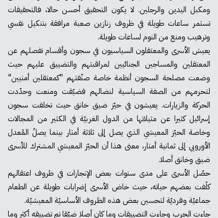
ومكبل اليدين والرجلين. لا يكون التحقيق أحسن حالا، فالتحقيقات
تستمر ساعات طويلة في ظروف زنازين صعبة مرافقة بتنكيل نفسي
وترهيب ومنع من النوم لساعات طويلة.
يعيش الأسرى والمعتقلون السياسيون في سجون وأقسام تفصلهم عن
المعتقلين والمساجين الجنائيين لمراقبتهم والتضييق عليهم حيث
وضعت مصلحة السجون أنظمة خاصة صنّفتهم "كمعتقلين أمنيين"
لتحرمهم من الصفة السياسية لنضالهم فضيّقت ومنعت وحدّدت
الحركة والزيارات. يعيشون في حيّز ضيق خانق حيث تخلفت سجون
إسرائيل كثيرا عن مثيلاتها من الدول الغربيّة في الكثير من المجالات
وخاصة الحيّز المعيشي الذي يصل إلى ثلاثة أمتار بينما يصلُ المُعدل
الأوروبي إلى ثمانية أمتار، معنى هذا أن الحيّز المعيشي المشترك للأسرى
ضيق وخانق أصلا.
حصّل الأسرى على مدى سنوات بعض الإنجازات في ظروف اعتقالهم
كلّفت بعضهم حياته، حيث خاض الأسرى إضرابات طويلة عن الطعام
جماعيّة وفرديّة لتحسين بعض هذه الظروف الأساسيّة المعيشيّة.
جاءت الحرب وجاءت التضييقات وما كان أصلا ضيّقا تم تضييقه أكثر وما