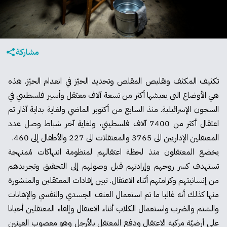
مشاركة
تكثيف المكثف وتقليص المقلص وتحديد الحيّز في انعدام الحيّز. هذه
هي الأوضاع التي يعيشها أكثر من تسعة آلاف معتقل وأسير فلسطيني في
السجون الإسرائيلية. منذ السابع من أكتوبر الماضي ولغاية بداية آذار
تم
اعتقال
أكثر من 7400 آلاف فلسطيني، ولغاية آخر شباط وصل عدد
المعتقلين الإداريين الى 3765 والمعتقلات الى 227 والأطفال إلى 460.
يخضع المعتقلون منذ لحظة اعتقالهم لمنظومة انتهاكات مُمنهجة
تستهدف كسر روحهم وإرادتهم قبل وصولهم إلى التحقيق وتجريدهم
من إنسانيتهم وكرامتهم أثناء الاعتقال. تبين إفادات المعتقلين والمنشورة
منها كذلك أنه غالبا ما تم استعمال العنف الجسدي والنفسي والإهانات
والشتم والضرب واستعمال الكلاب أثناء الاعتقال وإلقاء المعتقلين أحيانا
على أرضيّة مركبة الاعتقال ودفع المعتقل بالأرجل وهو معصوب العينين