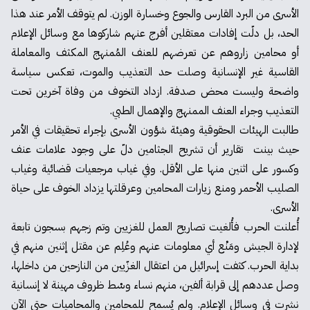
الأسرى من البرد القارس والجوع وخسارة الوزن. لم يتوقف الأمر عند هذا
الحد، بل دلّت إفادات معتقلين أفرج عنهم شاركوها مع وسائل الإعلام
أو محامين زاروهم عن تعرضهم
للعنف
المُمنهج المكثف والمعاملة
القاسية غير الإنسانية وصلت حد التعذيب والموت، تعكس سياسة
واضحة وليست محض صدفة. ازداد التخوف من وفاة آخرين تحت
التعذيب وجراء العنف الممنهج والإهمال الطبي.
طالبت الهيئات الحقوقية وهيئة شؤون الأسرى بإجراء تحقيقات في الأمر
حيث بينت
تقارير
أن تشريح الجثامين دلّ على وجود علامات عنف
وكسور على اثنين منها على الأقل. وفي غياب مرجعيات قضائية وغياب
الصليب الأحمر ومنع زيارات المحامين وعرقلتها يزداد الخوف على حياة
الأسرى.
أُعلنت الحرب فأُلغيت تصاريح العمل للغزيين وتم زجهم بسجون تابعة
لإدارة الجيش ومَنْع أي معلومات عنهم وعُلِم عن مقتل إثنين منهم في
بداية الحرب. كثفت إسرائيل من
اعتقال
الغزّيين من النازحين من داخلها،
وصل عددهم إلى قرابة ألفين، منهم نساء وسْط ظروف مهينة لا إنسانية
نشرت في وسائل الإعلام. ولم يُسمح للمحامين والمحاميات حتى الآن