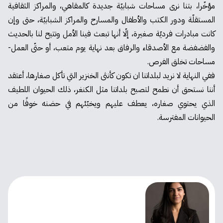
مؤخّرا، بتنا نرى مساحات شبابيّة جديدة كالمقاهي، والمراكز الثقافية
المستقلّة ودور الكتب والأطفال والمسارح والمراكز الشبابيّة، حتى وإن
كانت مبادرات فرديّة صغيرة، إلّا أنها تبعث فينا الأمل وتتيح لنا بالحديث
والفضفضة مع الأصدقاء والرفاق بعد نهاية يوم متعب، أو حتّى العمل-
مساحات تخلق الفرص.
ففي النهاية لا نريد لبلداتنا ان تكون كأنثى الخنزير التي تأكل صغارها، أعتقد
أننا نستحق أن نطمح لتصبح بلداتنا مثل الكنغر، ذلك الحيوان اللطيف
الذي يحتوي صغاره، يعطف عليهم ويخبّئهم في حضنه خوفًا من
الحيوانات المفترسة.