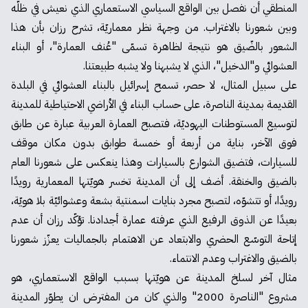
المنطقي أن نفصل بين الواقع السياسي الاستعماري الذي نعيش في ظلّه
وبين شعورنا بالاغتراب. من وجهة نظر معماريّة، تشرح رزان بأن هذا
الشعور بالضّيق هو نتيجة لظاهرة تسمّى "عُنف العمارة"، أو البناء
العشوائي و"الدخيل"، الذي لا يشبهنا ولا يشبه طبيعتنا.
على سبيل المثال، لا حصر، تسمح إسرائيل بالبناء العشوائي في البلدة
القديمة بمدينة الناصرة، على حساب البناء في الأراضي الاحتياطية للمدينة
لتوسيع المستوطنات اليهوديّة، فتصبح العمارة العربية عبارة عن طابق
فوق الآخر، بناية من أربعة أو خمسة طوابق بدون مكان موقف
للسيارات، فتضيق الشوارع بالسيارات وهذا ينعكس على شعورنا العام
بالضيق والخنقة. أضف إلى أن المدينة تخسر هويّتها المعمارية رويدًا
رويدًا، أو تتشوّه، لتصبح مجرد بنايات اسمنتية بشعة وعشوائيّة بلا هويّة،
بعيدًا عن الذوق الرفيع الذي عرفته عمارة أجدادنا. تؤكّد رزان أن عدم
إتاحة التوسّع الحضري والابتعاد عن الاهتمام بالجماليات يعزّز شعورنا
بالضيق والاغتراب وعدم الانتماء.
مثال آخر لسلخ المدينة عن هويّتها بسبب الواقع الاستعماري، هو
مشروع "الناصرة 2000" والذي كان من المفترض ان يطوّر المدينة