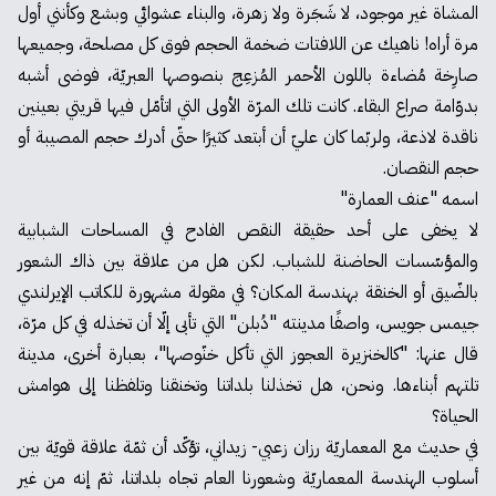
المشاة غير موجود، لا شَجَرة ولا زهرة، والبناء عشوائي وبشع وكأنني أول
مرة أراه! ناهيك عن اللافتات ضخمة الحجم فوق كل مصلحة، وجميعها
صارِخة مُضاءة باللون الأحمر المُزعِج بنصوصها العبريّة، فوضى أشبه
بدوّامة صراع البقاء. كانت تلك المرّة الأولى التي اتأمّل فيها قريتي بعينين
ناقدة لاذعة، ولربّما كان عليّ أن أبتعد كثيرًا حتّى أدرك حجم المصيبة أو
حجم النقصان.
اسمه "عنف العمارة"
لا يخفى على أحد حقيقة النقص الفادح في المساحات الشبابية
والمؤسّسات الحاضنة للشباب. لكن هل من علاقة بين ذاك الشعور
بالضّيق أو الخنقة بهندسة المكان؟ في مقولة مشهورة للكاتب الإيرلندي
جيمس جويس، واصفًا مدينته "دُبلن" التي تأبى إلّا أن تخذله في كل مرّة،
قال عنها: "كالخنزيرة العجوز التي تأكل خنّوصها"، بعبارة أخرى، مدينة
تلتهم أبناءها. ونحن، هل تخذلنا بلداتنا وتخنقنا وتلفظنا إلى هوامش
الحياة؟
في حديث مع المعماريّة رزان زعبي- زيداني، تؤكّد أن ثمّة علاقة قويّة بين
أسلوب الهندسة المعماريّة وشعورنا العام تجاه بلداتنا، ثمّ إنه من غير