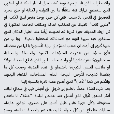
والاضطراب الذي قد تواجهه يوميّا كشاب، في اختيار المكتبة او المقهى
الذي ستمضي نهارك فيه متنقّلّا ما بين القراءة والكتابة او حتّى مجرد
التحديق في الناس بلا سبب، ففي كل حارة يوجد متجر لبيع الكُتب، او
"مقهى كتاب"، ناهيك عن المكاتب العامّة ومكاتب الجامعة المنثورة في
كل ارجاء المدينة. حيرة كبيرة قد تصيبك أيضًا عند اختيار المكان الذي
ستقضي فيه سهرة اليوم مع اصدقائك لتحتفلوا بالحياة! ويا لها من
حيرة كُبرى إن أردت ان تذهب لمتنزّه في نهاية الأسبوع! يا لها من معضلة،
فأيّ متنزّه من عشرات المتنزّهات الكبيرة والجميلة والمجانيّة
ستختارون؟ متنزه عادي؟ أو واحد بجانب النهر الذي يقطع المدينة طولا؟
او ملاعب التنس الكبيرة؟ باختصار، في هذه المدينة وجدت كل ما
ينقصنا كشباب؛ الفُرص، البهجة، العلم، المساحات، المُتعة، الهدوء،
والأهم من هذا "الأمان" الذي أصبح عملة نادرة بالنسبة إلينا.
بعد انتهاء المُدّة، عدتُ بالطبع إلى قريتي التي أعيش فيها في شماليّ البلاد.
أذكر الشعور الأوّل الذي أنتابني عند مدخل البلدة؛ "خنقة". انا بالفعل
مخنوقة، وكأن شيءٌ ثقيل ثقيل أطبق على صدري، فوضى عارمة،
سيارات تتقاطع من كلّ جهة، فالرصيف غير واضحة معالمه، وممرّ