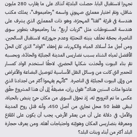
تجهيزا لاستقبال البابا. حصلت البلديّة آنذاك على ما يقارب 280 مليون
شاقل، وتمّ اختيار معماري صهيوني واسمه "رحاميموف"، يملك مكتب
هندسة في قريّة "لفتا" المهجرّة، وهو ذات المعماري الذي يشرف على
هندسة المستوطنات مثل "كريات أربع". بدأ رحاميموف بتطوير سوق
الناصرة، بحجّة تخلّف بنيته التحتيّة وعدم جهوزيّته لاستقبال السائحين.
ومن أجل مدّ أسلاك المياه والكهرباء، تمّ إخفاء "الواد" الذي كان الحلّ
الأفضل لمياه الشتاء بسبب تضاريس المدينة الجبليّة والحادّة، وبحسبه
تمّ بناء البيوت واتّخذت شكلها الحضري. لاحقًا استخدم الواد كمسار
للحمير التي كانت من وسائل النقل الأساسية لتوصيل البضاعة والأغراض
من وإلى البيوت الجبليّة في الناصرة. "كأنّهم يفهموا أكثر من اجدادنا الذي
عاشوا مئات السنين هناك" تقول رزان، مضيفةً إلى أن هذا المشروع حقّق
عكس ما تم الترويج له، إذ تحوّل السوق من مكان حيّ ينبض بالحياة،
ليبقى فقط 50 محل تجاري من أصل 450، وأنه قتل روح المدينة
والأمل، في دلالة على أن من يعمّر الأرض، يجب أن يكون على اطّلاع
ومعرفة بتضاريس المكان وهويّته واحتياجات أهله. ومن يعرف حجارة
البلد أكثر من أبناء وبنات البلد؟