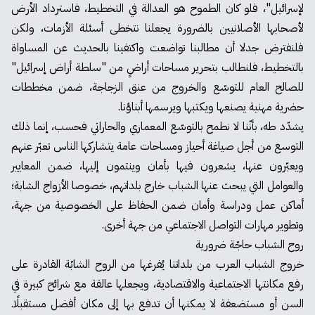
لإسرائيل"، فلو كان الطموح هو العدالة في التخطيط، فاسترداد الأرض
لأصحابها الأصلانيين بالضرورة يجعلنا نتخطى أسئلة الأزمات، ولكن
فلنفترض جدلا أن مطالبنا تواضعت واكتفينا بالحديث عن المساواة
بالتخطيط، فلنطالب بتحرير مساحات أراضٍ من "سلطة أراض إسرائيل"
للصالح العام للتوسّع والخروج من عنق الزجاجة، ضمن مخططات
حضرية مهنية يصنعها ويكتبها ويرسمها أبناؤنا.
يشدّد طه، بأنّنا لا نطمح بالتوسّع المعماري والحاراتي فحسب، إنما ذلك
التوسع من أجل صياغة أحياز ومساحات عامة يتشاركها الناس تعبّر عنهم
ويعبّرون عنها، يشعرون فيها بأمان وينتمون إليها، ضمن المعايير
والعوامل التي يبحث عنها الشباب خارج بلداتهم، خصوصا الأزواج الشابة؛
أماكن عمل ودراسة وأمان ضمن الحفاظ على الخصوصية من جهة،
وتطوير مهارات التواصل الاجتماعي من جهة أخرى.
روح الشباب حاجّة ضرورية
خروج الشباب العرب من بلداتنا يُفرغها من الروح الشابّة القادرة على
رفع مكانتها الاجتماعية والاقتصادية، ويجعلها عالقة مع شرائح كبيرة في
السن أو مستضعفة لا يمكنها أن تدفع بها إلى مكان أفضل مستقبلًا.