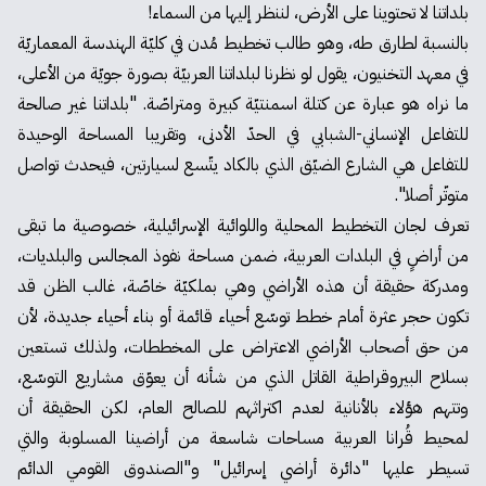
بلداتنا لا تحتوينا على الأرض، لننظر إليها من السماء!
بالنسبة لطارق طه، وهو طالب تخطيط مُدن في كليّة الهندسة المعماريّة
في معهد التخنيون، يقول لو نظرنا لبلداتنا العربيّة بصورة جويّة من الأعلى،
ما نراه هو عبارة عن كتلة اسمنتيّة كبيرة ومتراصّة. "بلداتنا غير صالحة
للتفاعل الإنساني-الشبابي في الحدّ الأدنى، وتقريبا المساحة الوحيدة
للتفاعل هي الشارع الضيّق الذي بالكاد يتّسع لسيارتين، فيحدث تواصل
متوتّر أصلا".
تعرف لجان التخطيط المحلية واللوائية الإسرائيلية، خصوصية ما تبقى
من أراضٍ في البلدات العربية، ضمن مساحة نفوذ المجالس والبلديات،
ومدركة حقيقة أن هذه الأراضي وهي بملكيّة خاصّة، غالب الظن قد
تكون حجر عثرة أمام خطط توسّع أحياء قائمة أو بناء أحياء جديدة، لأن
من حق أصحاب الأراضي الاعتراض على المخططات، ولذلك تستعين
بسلاح البيروقراطية القاتل الذي من شأنه أن يعوّق مشاريع التوسّع،
وتتهم هؤلاء بالأنانية لعدم اكتراثهم للصالح العام، لكن الحقيقة أن
لمحيط قُرانا العربية مساحات شاسعة من أراضينا المسلوبة والتي
تسيطر عليها "دائرة أراضي إسرائيل" و"الصندوق القومي الدائم