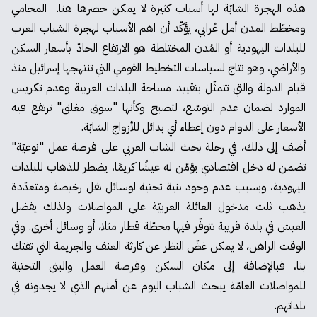
هذه الهجرة الشابّة لها أسباب كثيرة لا يمكن حصرها هنا. المحامي
ومخطّط المدن أمل عُرابي، يؤّكّد أن اهم الأسباب لهجرة الشباب العرب
للبلدات اليهودية أو المُدن المختلطة هو الارتفاع الحادّ بأسعار السكن
والأراضي، وهو نتاج لسياسات التخطيط القومي التي تنتهجها إسرائيل منذ
قيام الدولة والتي تتمثّل بتقييد مساحة البلدات العربية وعدم تكريس
الموارد لضمان عدم التوسّع، لتصبح وكأنها "سوق مغلق" ترتفع فيه
الأسعار على الدوام دون إعطاء أي بدائل للأزواج الشابّة.
أضف إلى ذلك، في رحلة بحث الشاب العربي على فرصة عمل "نوعيّة"
تضمن له دخل اقتصادي يؤمّن له عيشًا كريمًا، يضطر للذهاب للبلدات
اليهودية، وبسبب عدم وجود بنية تحتية لوسائل نقل رخيصة ومتعدّدة
يذهب ثلث مدخول العائلة العربيّة على المواصلات ولذلك يفضل
العيش في بلدة قريبة تتوفّر فيها محطّة قطار مثلا، أو وسائل أخرى. وفي
الوقت الراهن، لا يمكن غضّ النظر عن كارثة العنف والجريمة التي تفتك
بنا، فبالإضافة إلى مكان السكن وفرصة العمل والبنى التحتية
للمواصلات العامّة يبحث الشباب اليوم عن أمنهم الذي لا يجدونه في
بلداتهم.