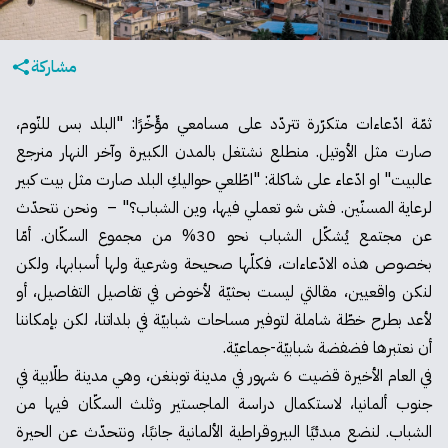
مشاركة
ثمّة ادّعاءات متكرّرة تتردّد على مسامعي مؤّخّرًا: "البلد بس للنّوم،
صارت مثل الأوتيل. منطلع نشتغل بالمدن الكبيرة وآخر النهار منرجع
عالبيت" او ادّعاء على شاكلة: "اطّلعي حواليكِ البلد صارت مثل بيت كبير
لرعاية المسنّين. فش شو تعملي فيها، وين الشباب؟" – ونحن نتحدّث
عن مجتمع يُشكّل الشباب نحو 30% من مجموع السكّان. أمّا
بخصوص هذه الادّعاءات، فكلّها صحيحة وشرعية ولها أسبابها، ولكن
لنكن واقعيين، مقالتي ليست بحثيّة لأخوض في تفاصيل التفاصيل، أو
لأعد بطرح خطّة شاملة لتوفير مساحات شبابيّة في بلداتنا، لكن بإمكاننا
أن نعتبرها فضفضة شبابيّة-جماعيّة.
في العام الأخيرة قضيت 6 شهور في مدينة توبنغن، وهي مدينة طلّابية في
جنوب ألمانيا، لاستكمال دراسة الماجستير وثلث السكّان فيها من
الشباب. لنضع مبدئيًا البيروقراطية الألمانية جانبًا، ونتحدّث عن الحيرة