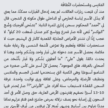
المَلابِس ومُستَحضَرات النَّظافَة
منذ أن مُنِعت زيارات العائلات، لم يعد إدخال الغَيارات ممكنًا، مما يعني
ألا يبدّل الأسير لِباسة الخارجي أو الداخلي طوال مكوثه في السّجن، قال
لي "أحمد" المحكوم بسجن إداري للمرة الثانية: "بَسْتَحي أَفرجيك وَضْع
"البوكسر" تَبَعي لأنه صار مّمزع وواسع كثير عشان ضْعفت 20 كيلو". لا
عجب إذًا أن تنتشر الأمراض الجلديّة المُعدية كالنار في الهشيم، حيث لا
مستحضرات نَظافة وتَعقيم ولا تعرّض لأشعة الشمس ولا رِعاية طبية
ملائمة. يحصل الأسير عند دخوله على غَيار واحد وبَشْكير واحد وهذا لا
يحدث دائمًا. يقول "علي": "ما أعطوني بَشْكير ولا غَيار بأَشْحَد من
أصحابي بالغرفة، هاي الموجود". يحصل كلّ أسير على كأس صغيرة من
الشامبو أسبوعيًا وهي الكمية التي يستخدمها لغسل الجسم والملابس
وتنظيف الأرضيّة والمرحاض، وعلى لفافة ورق تواليت واحدة. غرفة
[i]
السجن المُعَدّة لاستيعاب ستة أفراد على "الأبراش"
صار يُحشر فيها
10-13 أسيرًا نصفهم يَفترشون الأرض العارية، حتى وصل الأمر في أحد
السجون إلى إصابة نحو نِصف نزلائه بمرض جلديّ مُعدٍ فتمّ عزلهم تمامًا
مددًا تتراوح بين أسابيع وشهور. تُمنح كلّ غرفتين من غُرف الأسرى بين