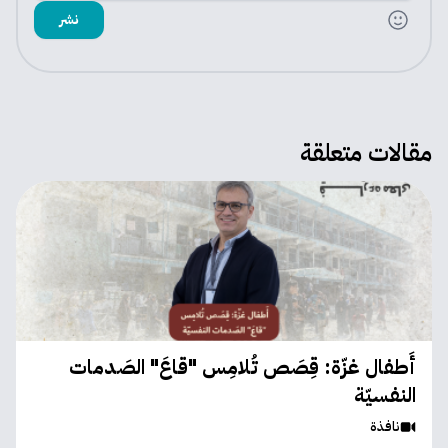
نشر
مقالات متعلقة
أَطفال غزّة: قِصَص تُلامِس "قاعَ" الصَدمات
النفسيّة
نافذة