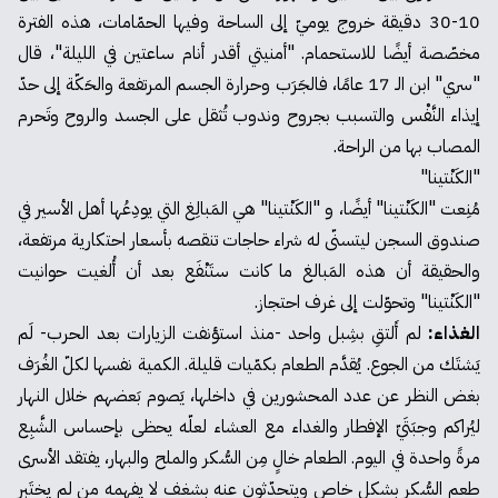
10-30 دقيقة خروج يوميّ إلى الساحة وفيها الحمّامات، هذه الفترة
مخصّصة أيضًا للاستحمام. "أمنيتي أقدر أنام ساعتين في الليلة"، قال
"سري" ابن الـ 17 عامًا، فالجَرَب وحرارة الجسم المرتفعة والحَكّة إلى حدّ
إيذاء النَّفْس والتسبب بجروح وندوب تُثقل على الجسد والروح وتَحرم
المصاب بها من الراحة.
"الكَنْتينا"
مُنِعت "الكَنْتينا" أيضًا، و "الكَنْتينا" هي المَبالِغ التي يودِعُها أهل الأسير في
صندوق السجن ليتسنّى له شراء حاجات تنقصه بأسعار احتكارية مرتفعة،
والحقيقة أن هذه المَبالغ ما كانت ستَنْفَع بعد أن أُلغيت حوانيت
"الكَنْتينا" وتحوّلت إلى غرف احتجاز.
الغذاء:
لم أَلتقِ بشِبل واحد -منذ استؤنفت الزيارات بعد الحرب- لَم
يَشتَك من الجوع. يُقدَّم الطعام بكمّيات قليلة. الكمية نفسها لكلّ الغُرَف
بغض النظر عن عدد المحشورين في داخلها، يَصوم بَعضهم خلال النهار
ليُراكم وجبَتَيّ الإفطار والغداء مع العشاء لعلّه يحظى بإحساس الشَّبِع
مرةً واحدة في اليوم. الطعام خالٍ مِن السُّكر والملح والبهار، يفتقد الأسرى
طعم السُّكر بشكل خاص ويتحدّثون عنه بشغف لا يفهمه من لم يختَبِر