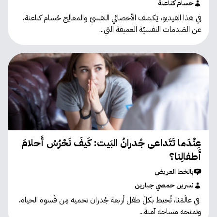
حسام كناعنة
في هذا الفيديو، يَكشف الأخصائي النفسيّ والمعالِج حُسام كناعنة،
عن الصَدمات النفسيّة العميقة التي...
عِنْدَما تَتَداعى جُدرانُ البَيت: كَيفَ نَحْرُسُ أَحلامَ
أَطفالِنا؟
بالخط العريض
نسرين حمصي جبارين
في عالَمَنا، تُحيط بكلّ طفل أربعة جُدران تحميه مِن قَسوة الحياة،
وتمنحه مساحة آمنة...