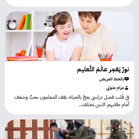
نورٌ يَغمِر عالَمَ التَّعليم
بالخط العريض
مرام متولي
في قَلب فصل دراسي يعجّ بالحياة، يقف المعلمون بحبٍّ وشغف
أمام طلابهم، الذين تختلف...