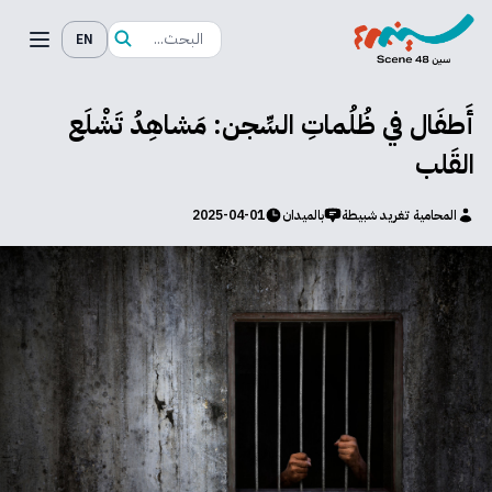
EN
أَطفَال في ظُلُماتِ السِّجن: مَشاهِدُ تَشْلَع
القَلب
المحامية تغريد شبيطة
بالميدان
2025-04-01