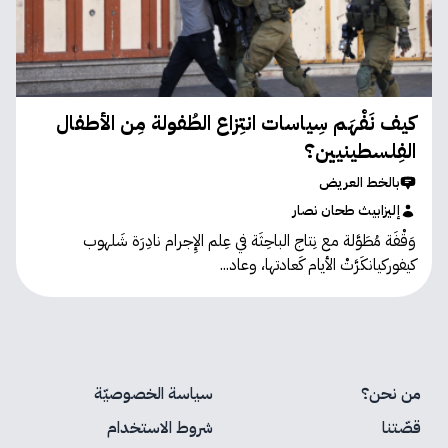
كيف نَفْهَم سِياسات انتِزاع الطُفولة مِن الأطفال
الفِلسطينيين؟
بالخط العريض
إليزابيث طحان نصار
وَقْفَة مُطَوَّلة مع نِتاج الباحِثَة في عِلم الإِجرام نادِرَة شَلهوب
كيفوركيانكَرَّتْ الأيام كَعادتها، وعاد...
من نحن؟
سياسة الخصوصيّة
قصّتنا
شروط الاستخدام