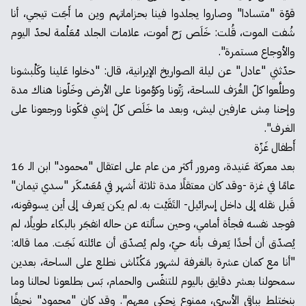
قوّة "متسادا" وصاروا يجلدوا فينا بحزاماتهم وين ما أَجَت تيجي، أنا
شُفت الموت، قُلت: خَلَص رَح أموت، علامات الجلد مْعَلْمة لحدّ اليوم
والأوجاع مستمرة".
حدّثني "عادل" عن ليلة الصواريخ الإيرانية، قال: "دخلوا عَلينا وكَلْبشونا
وطلَّعوا كلّ الغُرَف للساحة، زَتّونا وكوَّمونا على الأرض وخَلّونا هناك مدة
وإحنا مِش عارفين ليش، وبعد ما خَلَص كلّ إشي فكّونا ورجعونا على
الغرف".
أَطفال غَزّة
بعد معركة عَنيدة، ومرور أكثر من عام على اعتقال "محمود" ابن الـ 16
عامًا في غزة -وقد كان معتقلًا مدة ثلاثة أشهر في مُعَسْكَر "سدي تيمان"
قَبل نقله إلى داخل إسرائيل- التَقَيْت به. لم يكن يَعرف إلى أين يسوقونه،
فوجد نفسه فجأة أمامي، وحين سألته عن حاله انفجَر بالبكاء طويلًا، لم
يُصدّق أن أحدًا يَعرف بأنه حيّ، ولم يُصدّق أن عائلته نَجَت. مما قاله:
"أنا مع كمان عشرة بالغرفة لشهور مَكُنّاش نطلع على الساحة، بعدين
سمحولنا بعشر دقايق باليوم للتنفّس والحمام، بَس بطلعونا لحالنا وما
بنختلط بباقي الأسرى، ممنوع نِحكي معهم". وقد كان "محمود" نحيفًا