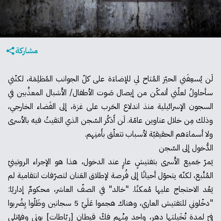
مشاركة
لَن يُسعِفَني الحيّز المُتاح لي للإضاءَة على كلّ الجوانب المُظلِمَة، لكنّني
سأحاولُ لعلّني أتمكّن من إيصال صَوت الأطفال/ الأَشبال المعذَّبين في
السجون الإسرائيلية منذ اندلاع الحَرب على غزة، إلى الفَضاء الخارجي،
وذلك مِن خلال عناوين عامّة. لَن أَذكُر السّجن الذي التقيتُ فيه بالأسرى
ولا أسماءَهم الحقيقيّة لأسباب تتعلّق بأَمنِهم.
الدُّخول إلى السّجن
يَمرّ جَميع الأَسرى بتفتيشٍ عارٍ عند الدخول، هذا هو الإجراء الروتينيّ
المُتَّبع، لكنّه يتحوّل أحيانًا إلى فُرصة لإطلاق العَنان لتصرّفات انتقامية لم
يَعُد الاحتجاج عليها مُمكنًا. "خالد" في الصفّ العاشر، محكومٌ إداريًا:
"دخّلوني للتفتيش العاري، وهناك هجموا عَلَيّ 5 سجانين وظَلّوا يِضُربوا
فيّ لمدة تْخَيلتها دهر، واحد مِنْهم فكّ قيطان [ربّاطات] بوتي وفوّتلي