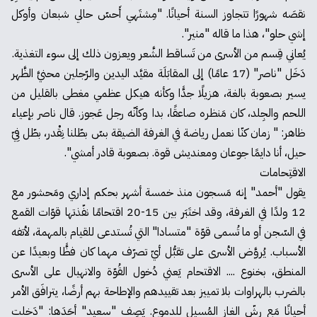
نقصَه شهورًا تتجاوز السنة أحيانًا. "مِشتَهي أَحسّ حالي شبعان وأوكل
إشي حلو"، هذا ما قاله "منير".
يُعاني قِسم من الأسرى من تَساقط الشَّعر ويعزون ذلك إلى سوء التغذية.
دَخَل "ناصر" (17 عامًا) إلى المقابَلَة مقيَّد اليدين والرّجلين محنيَّ الظَّهر
يسير بصعوبة بالغة، هزيلًا جدًّا وكأنه هيكل عظمي مغطى بالقليل من
اللحم والجِلد، كان مَنظره صاعقًا، بدا وكأنّه رجل عَجوز. قال ناصر بإعياء
ظاهر: " زمان كنّا نعمل رياضة في الغرفة الضيقة بسّ بطّلنا نِقْدر، بطّل فِيّ
حيل، أنا دايمًا جوعان ومعنديش قوة. بصعوبة قادر أمشي".
الاقتِحامات
يقول "أحمد" إنه مَسجون منذ خمسة أشهر بحكم إداري ومَحشور مع
12 ولدًا في الغرفة، وقد اختَبَر بين 15-20 اقتحامًا نفّذتها قوّات القمع
في السّجن أو ما تُسمى قوّة "متسادا" التي تُستدعى للقيام بالمهمة، لأتفه
الأسباب. يُروَّض الأسرى على تقبُّل أيّ تصرّف مهما كان فظًّا وبعيدًا عن
المنطق، بخنوع .... الاقتحام يَعني دُخول القُوّة والانهيال على الأسرى
بالضرب بالهراوات بلا تمييز بعد تقييدهم والإطاحة بهم أرضًا، يترافَق الأمر
أحيانًا مَع رشّ الغاز المُسيل للدموع. يَصِف "سعيد" أحَدَها: "دَخلت