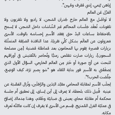
إياهن بْتِمي، إشي مُقرف ومُهين".
العَزْل عَن العالم
لا تَواصُل مع العالم خارج جُدران السّجن، لا راديو ولا تلفزيون ولا
تلفونات. تُعقَد جَلَسات المحاكم عَبر الشّاشات داخل السّجن. لا يُسمح
بالاحتفاظ بساعات اليدّ حتى يَفقد الأَسير إحساسَه بالوقت. الأسرى
مَعزولون عن العالَم بشكل كلّي تقريبًا، عدا النافذة الضيّقة المتمثّلة
بزيارات قصيرة يَقوم بها المحامون بعد مُماطلة مُضنية [مِن مصلحة
السجون]، زيارات صارت تتقلص زمنيًّا وتُحاصر بالتّفتيش في أوراقهم
للبحث عن أيّ صورة أو خَبَر مِن العالم الخارجي. السؤال الأول الذي
يَصفَعُني به الأسير فور بداية اللقاء هو "شو بِصير بَرّة، كيف الوَضِع،
خِلْصَت الحرب؟".
يُجلَب الأسير لمقابلة المحامي مقيَّد اليَدَين والرِّجْلَين، وتُزال العَصْبَة عن
عينيه قُبيل ذلك بلحظة، لا يَعرف إلى أين يُساق، إلى تحقيق أَم جلسة
محكمة أَم مقابلة محامٍ، يعيش في ضبابيّة وظَلام، وهذا مِدماك إضافيّ
في عمليّة العَزل المُمنهَج. قِسم من الأسرى لا يعَرف إن كانت عائلتُه تَعرِف
مكانه.