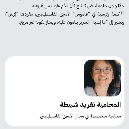
جدًا ولون جلده أبيض كالثلج كأَنّ الدَّم هَرَب من عُروقه.
[i]
كلمة رئيسية في "قاموس" الأسرى الفلسطينيين، مفردها "بُرْش"،
وتشير إلى "ما يُشبِه" السَرير ينامون عليه، ويمتاز بكونه غير مريح.
المحامية تغريد شبيطة
محامية متخصصة في مجال الأسرى الفلسطينيين