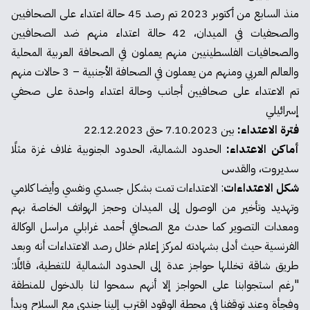
منذ السابع من أكتوبر 2023 تم رصد 45 حالة اعتداء على الصحافيين
والصحفيات في الميدان، 42 حالة اعتداء منهم ضد الصحافيين
والصحافيات الفلسطينيين منهم يعملون في الصحافة العربية المحلية
والعالم العربي ومنهم من يعملون في الصحافة الأجنبية – 3 حالات منهم
تم الاعتداء على صحافيين أجانب وحالة اعتداء واحدة على صحفي
إسرائيلي
فترة الاعتداء:
بين 7.10.2023 حتى 22.12.2023
أماكن الاعتداء:
الحدود الشمالية، الحدود الجنوبية غلاف غزة مثلًا
سديروت، والقدس
شكل الاعتداءات
: الاعتداءات تمت بشكل جسدي ونفسي وأيضا كلامي
وتهديد وتأخير من الوصول إلى الميدان وحجز الهواتف الخاصة بهم
ومعدات التصوير كما حدث مع الصحافي أحمد غرابلي مراسل الوكالة
الفرنسية حيث أدلى بشهادته لمركز إعلام خلال رصد الاعتداءات أنه وبعد
طريق شاقة تخللها حواجز عدة إلى الحدود الشمالية للتغطية، قائلًا:
"رغم استجوابنا على الحواجز إلا أنهم سمحوا لنا بالدخول للمنطقة
وفجأة وعند توقفنا في محطة الوقود اقترب إلينا جندي مع السلاح وبدأ