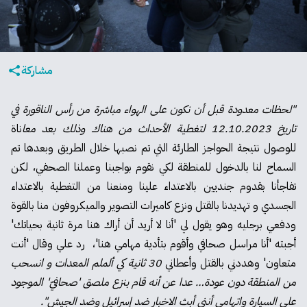
مشاركة
"لحظات معدودة قبل أن نكون على الهواء مباشرة من رأس الناقورة في
تاريخ 12.10.2023 لتغطية الأحداث من هناك وذلك بعد معا
ناة
للوصول نتيجة الحواجز الطارئة التي تم نصبها خلال الطريق وبعدها تم
السماح لنا بالدخول للمنطقة لكي نقوم بواجبنا وعملنا الصحفي، لكن
تفاجأنا بقدوم جنديين بالاعتداء علينا ومنعنا من التغطية بالاعتداء
الجسدي و تهديدنا بالقتل ونزع كاميرات التصوير والميكروفون منا بالقوة
ودفعي برجليه وهو يقول لي 'أنا لا أريد أن أراك هنا مرة ثانية بحياتك'
أجبته 'أنا مراسل صحافي وأقوم بتأدية مهامي هنا'، رد علي وقال 'أنت
متعاون' وهددني بالقتل وأعطاني
30 ثانية كي ألملم المعدات و انسحب
من المنطقة دون عودة… عدا عن أنه قام بنزع ملصق 'صحافيّ' الموجود
على السيارة واتهامي أنني أبث الاخبار ضد إسرائيل وضد الجيش".