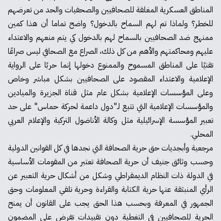
المناطق العسكرية المغلقة للصحافيين والصحفيات والحد من تعرضهم
للخطر؟ ولماذا تم لهم السماح بالدخول؟ واضح تماما أن هذا كمين
ممنهج ضد الصحافيين بالسماح لهم بالدخول كي يتم منعهم والاعتداء
عليهم ومحاكمتهم والأهم من كل ذلك، الصراع مع الصحافي ليس صراعًا
تقنيًا على المناطق المسموح والممنوع دخولها إنما حربًا على الرواية
الإعلامية والاعتداء المقصود على الصحافيين بشكل مباشر وخاص
وعلى المؤسسات الإعلامية بشكل عام مثل قناة الجزيرة والميادين
والمؤسسات الإعلامية التي تتبع لـ"دول داعمة لحركة حماس" على حد
تعبير المؤسسة الإسرائيلية مثل وكالة الأناضول التركية والإعلام العربي
المحلي.
مرجعية وأبجديات حق حرية الصحافة التي نجدها في كل القوانين الدولية
وحسب وثائق جنيف أن حرية الصحافة تعتبر من المقومات الأساسية
في الدولة ذات النظام الديمقراطي وشكل من أشكال حرية التعبير عن
الرأي المنبثقة عنها حرية الكتابة والقراءة وحرية تلقي المعلومات وحق
الجمهور في المعرفة وبحسب هذا الحق يجب على القانون أن يمنح
الحرية للصحافيين في التغطية دون تقييدات تفرض على المضمون