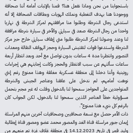
باستجوابنا من نحن وماذا نفعل هنا؟ قمنا بالإثبات أمامه أننا صحافة
ووجودنا هنا بهدف التغطية ونملك الهويات وبطاقات الصحافة إلا أنه
استدعى رجال الشرطة وطلبوا منا مرافقتهم لمركز الشرطة في نهاريا
واحدا من رجال الشرطة صعد في سيارتي والأخر في سيارة شرطة مرافقة
لنا وعند وصولنا لمركز الشرطة طلبوا مني إيقاف سيارتي خارج حيز مركز
الشرطة واستدعوا قوات لتفتيش السيارة وحجز الهواتف النقالة ومعدات
التصوير وانتظرنا مدة 4 ساعات بدون تواصل مع أحد وبعد انتظار أربعة
ساعات سألتهم عن سبب الانتظار والحجز وكانت إجابتهم هي إجراءات
روتينية وأننا دخلنا إلى منطقة عسكرية مغلقة وهذا ممنوع رغم إنني
نوهت أمامهم، لم ندخل على عاتقنا وعناصر الجيش والشرطة
المتواجدين على الحواجز سمحوا لنا بالدخول وقلت له غير مجبر بتحمل
مسؤولية خطأ العناصر اللذين سمحوا لنا بالدخول، لكن الجواب كان
بالرغم كل شيء هذا ممنوع".
ذات الأمر حصل مع تسعة صحافيين وصحافيات آخرين منهم المراسلة
إيمان جبور مراسلة قناة الغد والمصور محمد عضو ومصور قناة إيطالية
وليد قمر في تاريخ 14.12.2023 في منطقة غلاف غزة تم منعهم من