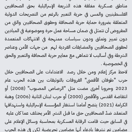
مناطق عسكرية مغلقة هذه الذريعة الإسرائيلية بحق الصحافيين
الفلسطينيين والمس في حرية التعبير بالرغم من التصريحات الدولية
المتعلقة بضرورة حماية حرية الصحافة وحقوق الصحافيين والتي من
المفروض أن تتمثل في ضمان مساحة عمل حرة وموضوعية في الميادين
دون تمييز وتملق ودون سياسات ممنهجة في الانتهاكات المتعمدة
لحقوق الصحافيين والمضايقات الفردية لهم من جهات الأمن وعناصر
الشرطة وفي أساليب لا تتماهى مع معايير حرية الصحافة والتعبير والحق
في الخصوصية .
لاحظ مركز إعلام ومن خلال رصد الاعتداءات على الصحافيين خلال
حرب "طوفان الأقصى" الفروقات بالتوثيقات بين هذه الحرب عام
2023 وحروبا أخرى مضت مثل "الرصاص المصبوب" (2008) أو
انتفاضة القدس والأقصى (2000) أو حرب لبنان الثانية (2006) وهبة
الكرامة (2021) يتضح أمامنا استنفار المؤسسة الإسرائيلية واستهدافها
المتعمّد ضدّ الصحافيين حتى ما قبل النشر. الأمر يختلف عما كان عليه
في السابق حيث قامت الرقابة العسكرية بمحاسبة وسائل الإعلام على
مضامين تم نشرها بادعاء أنها مضامين تحريضية لكن في هذه الحرب