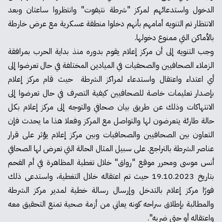
الدخول واستدعائهم لمركز "شرطة نتيفوت" وانتظروا ساعتان وبعد
الانتظار تم التنويه أمامهم بأنهم دخلوا منطقة عسكرية مع عرض خارطة
بالأماكن التي ممنوع دخولها.
وجب التنويه إلى أن مركز إعلام يقوم بدوره منذ بداية الحرب بمرافقة
الزملاء الصحافيين والصحفيات في الميادين المختلفة في حال تعرضوا إلى
أي اعتداء واعتقال واستدعاء لمراكز الشرطة حيث قام مركز إعلام
بإصدار تعليمات خاصة للصحافيين كيفية التصرف في حال تعرضوا إلى
الانتهاكات وذلك عن طريق بيان صحافي والتوجه إلى مركز إعلام بكل
حالة طارئة يتعرضون لها والتواصل مع المركز وفعلا هذا ما يحدث فإن
التعاون بين الصحافيين والصحافيات وبين مركز إعلام يؤثر على قرار
عناصر الشرطة بالتراجع. على سبيل المثال الحالة التي تعرض لها الصحافي
أنس موسى ومحرر موقع "رواق" خلال تغطية المظاهرة في أم الفحم
بتاريخ 19.10.2023 حيث تم اعتقاله خلال التغطية، واستدعى ذلك
فورًا مركز إعلام بالتدخل وإرسال رسالة خطية لمدير مركز الشرطة
والمطالبة بإطلاق سراحه كونه يعاني من أزمة صحية تمنع التحقيق معه
واعتقاله أو حتى ضربه".