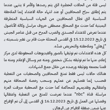
ليس قلة من الحالات الخطيرة التي يتم رصدها والأمر لا ينتهي عندما
يتم إطلاق سراح الصحافيين أو عند انتهاء حالة الاعتداء إنما الملاحقة
السياسية التي تطال الصحافيين من الجهات السياسية المتطرفة
اليمينية كما حدث مع الصحافي مصطفى خروف مراسل وكالة الأناضول
عندما تعرض للاعتداء الجسدي والضرب المبرح من قبل عناصر الجيش
في تاريخ 15.12.2023 في القدس المحتلة حيث قام بن غفير بتسميته بـ
"إرهابي" وملاحقته والتحريض ضدّه.
كل هذه الاعتداءات تم توثيقها بالصور والفيديوهات المحفوظة لدى مركز
إعلام، منها ما تم توثيقه بشكل شخصي ومنه عبر وسائل الإعلام ومنه ما
قمنا بجمعه وتوثيقه ورصده من خلال جمع الشهادات.
هنالك حالات ليس فقط تمنع الصحافيين والصحفيات من التغطية
فحسب إنما تفصلهم عن عملهم وسحب رخصة الصحافة منهم
واعتقالهم وتقديمهم للمحاكمة كما حدث مع الصحفية ميرفت العزة
مراسلة قناة "nbc" عندما تعرضت للمنع من التغطية واعتقالها
وفصلها عن العمل في تاريخ 16.12.2023 في القدس إلى أن تم الإفراج
عنها ضمن صفقة الافراج عن الرهائن.