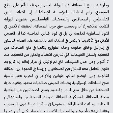
وطريقته ومنح الصحافة نقل الرواية للجمهور بهدف التأثير على واقع
المجتمع، رغم ادعاءات المؤسسة الإسرائيلية إن الاعلام العربي
الفلسطيني والصحافيين والصحفيات الفلسطينيين ينشرون الرواية
الكاذبة ضدّهم إلا أنه وبحسب حق حرية الصحافة، الحقيقة لا تكمن في
القوة السلطوية الداعمة لها بل في قوة اقناعها الداخلية كما أن التعامل
الأمثل مع الأكاذيب لا يكمن في اسكاته انما بالكشف عنه، انعدام الدستور
في إسرائيل وخلق حكومة وحالة الطوارئ يكلفها في منع الصحافة من
التغطية وتشغل التقييدات التي تشرعن الاعتداء والمنع من التغطية، منذ
7 أكتوبر ومن خلال الشهادات التي تم توثيقها في مركز إعلام إنه لا يوجد
قانون نتعامل معه للدفاع عن الصحافيين وزيادة في الفجوة بين المكانة
القانونية وبين الوضع القائم، القوانين والأوامر في الحرب تعتبر قاسية
تمنح السلطات الإسرائيلية وضباط الجيش صلاحيات تحديد وتقييد حرية
الصحافة من خلال منع النشر والتعتيم ومنع الصحافيين من التغطية
بحجة المنطقة العسكرية المغلقة وتهديد الصحافيين واستدعائهم
للتحقيق وحالات الانتظار التي يعيشونها في مراكز الشرطة دون استجواب
وفقط بهدف تأخيرهم واللعب في الأعصاب والحجة تكون أنهم دخلوا