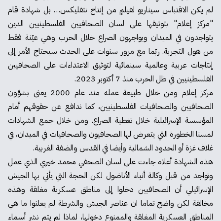
لم يكن الاقتباس سيناريو لفيلمٍ من إنتاج نتفليكس… بل شهادة قام
"مركز إعلام" بتوثيقها على لسان الصحافيين الفلسطينيين الذين
يتواجدون في الميدان ويواجهون الصراع خلال الحرب وهي عيّنة فقط
من هول التجربة. ربّما مع مرور سنوات على الحدث سيحتاج الأمر إلى
إنتاجات عربية وعالمية سينمائية لتوثيق الاعتداءات على الصحافيين
الفلسطينيين في ظل الحرب منذ 7 أكتوبر 2023.
مركز إعلام ومن خلال طبيعة عمله منذ عام 2000 يعنى بشؤون
الصحافيين والصحافيات الفلسطينيين، كما ندافع عن حقوقهم أمام
المؤسسة الإسرائيلية خلال تغطية الصراع. ومن خلال جمع الشهادات
لمسنا الخطورة التي يتعرض لها الصحافيون والصحافيات في الميدان، في
غلاف غزة أو الحدود الشمالية وأيضا في القدس والضفة الغربية.
هذه الشهادة أعلاه جاءت على لسان الصحفي محمد خيري الذي عمل
وتواجد من قبل وكالة أنباء الأناضول لكن الحجة التي يأتي بها الجيش
الإسرائيلي أن الصحافيين دخلوا إلى مناطق عسكرية مغلقة وهذه
مخالفة لكن واضح تماما ان عناصر الجيش والشرطة لم يعلنوا ما هي
المناطق العسكرية المغلقة والممنوع دخولها، لماذا لم يتم نشر أسماء