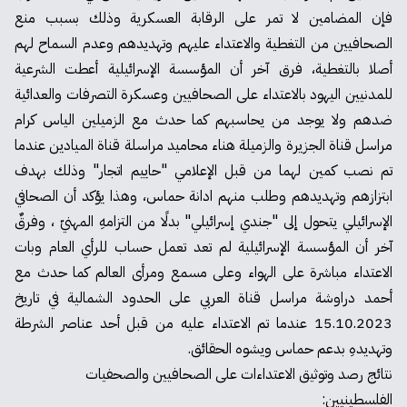
فإن المضامين لا تمر على الرقابة العسكرية وذلك بسبب منع
الصحافيين من التغطية والاعتداء عليهم وتهديدهم وعدم السماح لهم
أصلا بالتغطية، فرق آخر أن المؤسسة الإسرائيلية أعطت الشرعية
للمدنيين اليهود بالاعتداء على الصحافيين وعسكرة التصرفات والعدائية
ضدهم ولا يوجد من يحاسبهم كما حدث مع الزميلين الياس كرام
مراسل قناة الجزيرة
والزميلة هناء محاميد
مراسلة قناة الميادين عندما
تم نصب كمين لهما من قبل الإعلامي "حاييم اتجار" وذلك بهدف
ابتزازهم وتهديدهم وطلب منهم ادانة حماس، وهذا يؤكد أن الصحافي
الإسرائيلي يتحول إلى "جندي إسرائيلي" بدلًا من التزامهِ المهنيّ ، وفرقٌ
آخر أن المؤسسة الإسرائيلية لم تعد تعمل حساب للرأي العام وبات
الاعتداء مباشرة على الهواء وعلى مسمع ومرأى العالم كما حدث مع
أحمد دراوشة
مراسل قناة العربي على الحدود الشمالية في تاريخ
15.10.2023 عندما تم الاعتداء عليه من قبل أحد عناصر الشرطة
وتهديدهِ بدعم حماس ويشوه الحقائق.
نتائج رصد وتوثيق الاعتداءات على الصحافيين والصحفيات
الفلسطينيين: