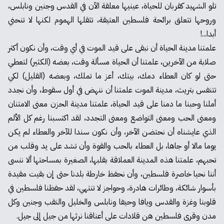
تلو الشهيد كقربان للحياة، عينيها معلقة الآن في القدس وجنين ونابلس،
وروحها تتعلق برائحة فلسطين العتيقة، تثقلها الهموم لكنها لا تنحني
أبدا...!
علمتنا مدينة الحياة أن نبقى على قيد الموت في أي وقت، وأن نكون أكثر
صلابة من الآخرين، علمتنا أن الحياة مسألة وقت، بعضه (الكثير) لتعطي
حتى لو كان العطاء دمك، بيتك، أعز ما تملك، وبعضه (القليل) لكي
تتنفس بتريث، مدينة الموت علمتنا أن ننهض في أول سقوط، وأن نجدد
أملنا وحبنا ما دمنا على قيد الحياة، علمتنا مدينة الحزن معنى الامتنان
ومعنى الحب ومعنى التواضع ومعنى التجدد، لقد اكتسبنا رغم كل الألم
الذي عايشناه أن نحتضن الآخر، وأن نكون سندا للآخر والعطاء لم يكن
يوما مالا أو جاها، بل العطاء بالحب والقوة وأن تشد على يد وقلب من
تحبهم، علمتنا هذه المدينة العملاقة بقلبها، الصغيرة بمساحتها ألا ننسى
أننا نحيا خاصرة فلسطين، وأن نحفظ خارطة بلدنا حتى إن بقيت مقيدة
بأسوار شائكة، وطائرات هادرة، وحواجز لا تنتهي، لقد حفظنا فلسطين في
قلوبنا وغزة والقدس ويافا وحيفا ونابلس والخليل والنقب وجنين وكل
مدن وقرى فلسطين هن قلادات على أعناقنا نرثها من جيل إلى جيل.