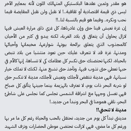
هو مقدر وثمين عقدها البلاستيكي المتهالك اللون لأنه بمعايير الآخر
ليس ذي قيمة اقتصادية أو ثقافية...! لا نقبل ولن نقبل المقايضة فيما
نحب ونكره.. وفيما هو قيم بالنسبة لنا...!!
إن غزة تعيش فينا حتى وإن غادرناها، كل غزي ذاق مرارة العيش فيها
لازال يحاول أن يتعافى في بلاد الغربة، لكنه يبدو في كثير من الأحيان
كالمجذوب الذي يتعلق برائحة بيوتها، شوارعها، مخيماتها وأحيائها
ومدنها، غزة قد لا تتعرف عليك حين تعود منتشيا من بلاد تنبض
بالحياة، لكنها تحتضنك حتى تكسر كل عظامك كي لا تنساها، إنها كالأم في
حبها تعطي حتى تذوب فيها، وتأخذ حتى تشبع منها، لكنك لا تملك خيار
نسيانها، فهي مدينة تنتفض لأجلك وتعيش لأجلك، مدينة لا تنكسر حتى
لو شربه البحر ذات يوم، لا تعترف بالهزيمة بينما جبينها يتألق كل صباح
فهي تغسل وجهها مع اشراقة الشمس تجلس كما نجلس على شاطئ
البحر، نلقي همومنا في البحر ونبدأ من جديد..!
مدينة لا تنحني!!
مدينتي تبدأ كل يوم من جديد، تحتفل بالحب والحياة رغم كل ما مر بها
ورغم كل ما مضى، فهي لازالت تحتضن موطن الحضارات وتزف الشهيد