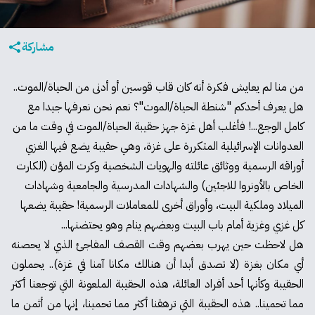
مشاركة
من منا لم يعايش فكرة أنه كان قاب قوسين أو أدنى من الحياة/الموت..
هل يعرف أحدكم "شنطة الحياة/الموت"؟ نعم نحن نعرفها جيدا مع
كامل الوجع...! فأغلب أهل غزة جهز حقيبة الحياة/الموت في وقت ما من
العدوانات الإسرائيلية المتكررة على غزة، وهي حقيبة يضع فيها الغزي
أوراقه الرسمية ووثائق عائلته والهويات الشخصية وكرت المؤن (الكارت
الخاص بالأونروا للاجئين) والشهادات المدرسية والجامعية وشهادات
الميلاد وملكية البيت، وأوراق أخرى للمعاملات الرسمية! حقيبة يضعها
كل غزي وغزية أمام باب البيت وبعضهم ينام وهو يحتضنها...
هل لاحظت حين يهرب بعضهم وقت القصف المفاجئ الذي لا يحصنه
أي مكان بغزة (لا تصدق أبدا أن هنالك مكانا آمنا في غزة).. يحملون
الحقيبة وكأنها أحد أفراد العائلة، هذه الحقيبة الملعونة التي توجعنا أكثر
مما تحمينا.. هذه الحقيبة التي ترهقنا أكثر مما تحمينا، إنها من أثمن ما