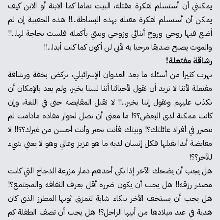
يمكنني أن أستسلم لفكرة مقتله، البيت تماما كما الابنة أو الابن كيف
يمكن أن أستسلم لفكرة مقتله بهذه البساطة...!! هذه الحقيبة إن لم
أضع فيها روحي وروح أبنائي وزوجي وبيتي بأكمله فلست بحاجة لها...!!
والموت يصبح صديقا مرحبا به لأني لن أكون كما كنت أبدا...!!
رشاقة مفتعلة!
نهرب كثيرا من أسئلة ما بعد العدوان الإسرائيلي، نركض بخفة ورشاقة
مفتعلة لأننا لا نريد أن نقول لأحبائنا أننا لسنا بخير، ولم يعد بالإمكان أن
نكذب عليهم ونقول إننا بخير...!! لا نقبل المقايضة حتى في اللغة، وإن
كانت ممكنة لدى البعض؟؟! ما معنى أن نصل لحوار مفاده مادامت لم
تتضرر في أفراد عائلتك؟! وبيتك فأنت بخير وأنت أحسن من غيرك؟؟!! لا
مقايضة أبدا نقبلها فكل إنسان لديه ما هو عزيز وغالي وهو لا يعني شيء
للآخر؟؟!
هل يجب أن يضحك الآخر إذا بكى أحدهم دمار مزرعة الدجاج التي كانت
مصدر رزقه!! هل يجب أن يكون ضرره أقل بعرف الثقافة والمجتمع؟!
هل يجب أن يستخف الآخر ببكاء شابة لتمزق ثوبها المطرز الذي كان
هدية في عيد ميلادها من أبيها الراحل؟! هل يجب أن تصف الطفلة كم