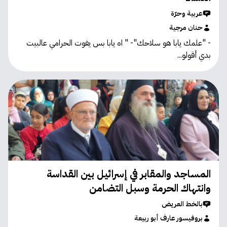
عربية وحرّة
حنان مرجية
- "علمك يابا هو سلاحك"- " اه يابا بس يفوت الحرامي عالبيت
بدي أقولو...
المساجد والمقابر في إسرائيل بين القداسة
وانتهاك الحرمة وسبل التضامن
بالخط العريض
بروفيسور عارف أبو ربيعة