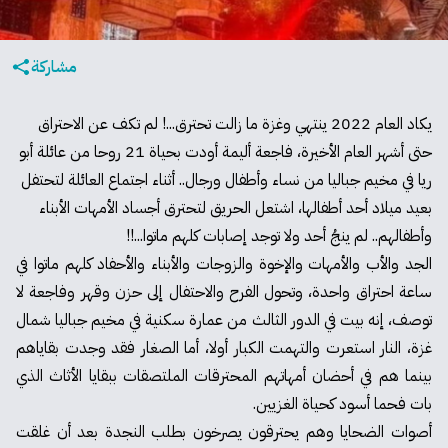
مشاركة
يكاد العام 2022 ينتهي وغزة ما زالت تحترق...! لم تكف عن الاحتراق
حتى أشهر العام الأخيرة، فاجعة أليمة أودت بحياة 21 روحا من عائلة أبو
ريا في مخيم جباليا من نساء وأطفال ورجال.. أثناء اجتماع العائلة لتحتفل
بعيد ميلاد أحد أطفالها، اشتعل الحريق لتحترق أجساد الأمهات الأبناء
وأطفالهم.. لم ينجُ أحد ولا توجد إصابات كلهم ماتوا...!!
الجد والأب والأمهات والإخوة والزوجات والأبناء والأحفاد كلهم ماتوا في
ساعة احتراق واحدة، وتحول الفرح والاحتفال إلى حزن وقهر وفاجعة لا
توصف، إنه بيت في الدور الثالث من عمارة سكنية في مخيم جباليا شمال
غزة، النار استعرت والتهمت الكبار أولا، أما الصغار فقد وجدت بقاياهم
بينما هم في أحضان أمهاتهم المحترقات الملتصقات ببقايا الأثاث الذي
بات فحما أسود كحياة الغزيين.
أصوات الضحايا وهم يحترقون يصرخون بطلب النجدة بعد أن غلقت