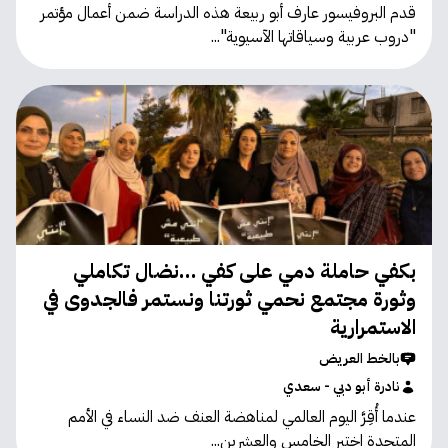
قدم البروفيسور عارف أبو ربيعة هذه الدراسة ضمن أعمال مؤتمر
"دروب عربية وسياقاتها الآسيوية"...
بكفي حاملة دمي على كفي …نضال تكاملي
وثورة مجتمع نحمي ثورتنا ونستمر فالجدوى في
الاستمرارية
بالخط العريض
نادرة أبو دبي - سعدي
عندما أُقِرَّ اليوم العالمي لمناهضة العنف ضد النساء في الأمم
المتحدة اختير الخامس والعشرين...