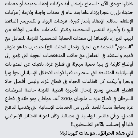
خلالها -وحتى الآن -السماح بإدخال أية مركبات إطفاء جديدة أو معدات
حديثة بل إن عجزا يزداد عاما بعد عام في معدات واجبة ولازمة ( مركبات
الإطفاء، سلالم الإطفاء بأمتار كبيرة، فرشات الهواء والكمبريسر (ضاغط
الهواء) وأجهزة التنفس الشخصية وفلاتر الكمامات، ملابس الوقاية من
لهيب النيران، بالإضافة إلى معدات الحماية الشخصية اللازمة للتعامل مع
"السموم" الناجمة عن الحرق وتحلل الجثث...الخ) حيث إن ما هو متوفر
قديم واستنفد في التعامل مع حالات المنخفضات الجوية التي تؤدي إلى
أوضاع كارثية في بنية تحتية مهترئة في قطاع غزة، ناهيك عن العدوانات
الإسرائيلية المتتابعة التي سيطرت فيها قوات الاحتلال الإسرائيلي جوا وبرا
وبحرا وأنهكت كل قطاعات الحياة في قطاع غزة، وليس أفضل حالا
القطاع الصحي ومنع إدخال الأجهزة الطبية اللازمة خاصة لمريضات
السرطان في قطاع غزة ... مليونان و300 ألف مواطن ومواطنة في قطاع
غزة بحاجة ماسة للحد الأدنى من الخدمات الإنسانية التي يقدمها الدفاع
المدني، ويأتي غانتس ليواسينا في مصائبنا وكأن لدولة الاحتلال الإسرائيلي
قلبا أو إحساسا بالآخر الفلسطيني.!!
ثاني هذه الحرائق.. مولدات كهربائية!