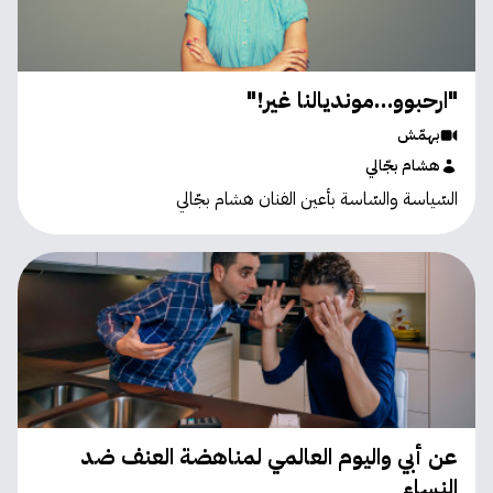
"ارحبوو…مونديالنا غير!"
بهمّش
هشام بجّالي
السّياسة والسّاسة بأعين الفنان هشام بجّالي
عن أبي واليوم العالمي لمناهضة العنف ضد
النساء