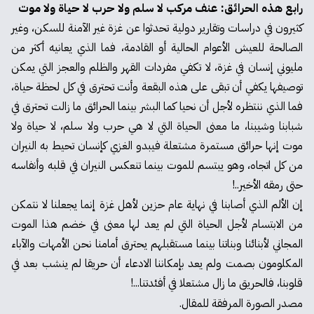
رابع هذه الحرائق: عنف مركب لا سلم ولا حرب لا حياة ولا موت
كثيرون في دراسات وتقارير دولية تحدثوا عن غزة غير الآمنة للسكن، وغير
الصالحة للعيش الأعوام الحالية أو القادمة، فما الذي يعانيه أكثر من
مليوني إنسان في غزة، لا تكفي مفردات القهر والظلم والعجز التي يمكن
توصيفها يكفي أن تبقى على هذه البقعة وأنت تحترق في كل لحظة حياة،
فما الذي ننتظره لأجل أن نحيا كما البشر بينما الحرائق ما زالت تحترق في
شبابنا وشيبنا، ما معنى الحياة التي لا هي حرب ولا سلم، لا حياة ولا
موت إنها حرائق مستمرة مشتعلة فيبدو الغزي كإنسان تحيط به النيران
من كل اتجاه، وهو يبتسم للموت بينما تنعكس النيران في قلبه وأنفاسه
حتى رمقه الأخير..!
إن الألم الذي أصابنا في نهاية عام حزين لأهل غزة إنما يجعلنا لا نتمكن
من الابتسام لأجل الحياة التي لم يعد لها معنى في خضم هذا الموت
المجاني لأبنائنا وبناتنا بينما مستقبلهم يحترق أمامنا نحن الأمهات والآباء
المكلومون بصمت ولم يعد بإمكاننا الادعاء أن حريقا لم ينشب بعد في
قلوبنا، فالحريق ما زال مشتعلا في أفئدتنا...!
مصدر الصورة المرفقة للمقال.