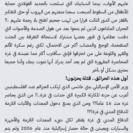
عليهم الأبواب، بينما الشبابيك التي تسلحت بالحديد الفولاذي حماية
للأطفال من السقوط أصبحت سجنا منعتهم من الهروب أو حتى التفكير
بالقفز من الدور الثالث فرارا من لهيب جحيم انفتح بلا رحمة عليهم ..!!
الجيران الملتاعون الذين لم ينجوا بعد من هول الصدمة والأصوات التي
دفنت عظامها في قبور بعضها مشترك لاستحالة التفرقة بين الجثت
المتفحمة، الوجع والمصاب أكبر من الاحتمال، لكني رغم سكرة الألم
والقهر واللوعة على من احترقوا فإنني سأقترب أكثر مما نعيشه في غزة
المحاصرة المقهورة التي لم يعد أحد يدرك أنها تموت ببطء وأننا جميعا
نحترق بشكل أو بآخر
أول هذه الحرائق.. قتلة يحزنون!
وزير الأمن الإسرائيلي بيني غانتس الذي ارتكب الجرائم ضد الفلسطينيين
أعرب عن حزنه للكارثة الكبيرة التي حدثت في غزة...!! من الذي يحاصر
غزة منذ 16 عاما؟؟ ومن الذي يمنع دخول المعدات والآليات اللازمة
للدفاع المدني في غزة؟؟!
الدفاع المدني في غزة يفتقر لكل شيء المعدات اللازمة والأجهزة
والسيارات ويعيش في حالة حصار إسرائيلية منذ عام 2006 ولم يتم