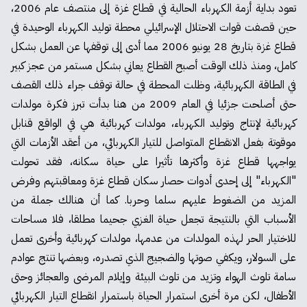
تعود بداية أزمة الكهرباء الحالية في قطاع غزة إلى منتصف عام 2006،
حين قصفت قوات الاحتلال الإسرائيلي محطة توليد الكهرباء الوحيدة في
قطاع غزة بتاريخ 28 يونيو 2006 مما أدى إلى توقفها عن العمل بشكل
كامل، ومنذ ذلك الوقت أصبح القطاع يعاني بشكل مستمر من عجز كبير
في الطاقة الكهربائية، وظلت المحطة في حالة توقف جراء ذلك القصف
حتى أصلحت جزئيا في العام 2009 من هنا بدأت تبرز فكرة مولدات
كهربائية لإنتاج وتوليد الكهرباء، مولدات كهربائية هي في الواقع قنابل
موقوتة بفعل الانقطاع المتواصل للتيار الكهربائي، من أعقد الأزمات التي
يواجهها قطاع غزة وأكثرها تأثيرا على حياة سكانه، فقد تحولت
"الكهرباء" إلى إحدى أدوات حصار سكان قطاع غزة ومعاقبتهم وفرض
المزيد من الضغوط عليهم سلما وحربا. كما أن هنالك جملة من
الأسباب التي بالنتيجة تجعل حياة الغزي جحيما مطلقا، فلا مساحات
للاختيار الحر لهذه المولدات من عدمها، مولدات كهربائية وأخرى تعمل
على السولار، ويكفي صوتها والضجيج الذي تصدره، وبعضها تنتج عوادم
سامة تلوث الهواء وتزيد من تلوث البيئة وإيلام المرضى والعجائز وحتى
الأطفال، لكن مرة أخرى استمرار الحياة باستمرار انقطاع التيار الكهربائي