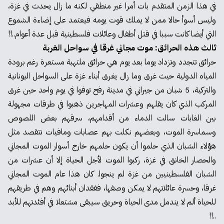
في هذا الزمن المتقدم بات أمرا غير منطقي لكنه ما زال يحدث في غزة،
وليس أسوأ حالا ممن لا يملك قوت يومه فيعتمد على إضاءة الشموع
التي أيضا كانت سببا في قتل أطفال وعائلات فلسطينية قبل عدة أعوام..!!
ثالث هذه الحرائق: موت مجاني غرقا في سواحل الغربة
حرائق تتجدد وتزداد يوما بعد يوم هي حرائق ملتهبة مستعرة رغم برودة
المياه الدولية حيث غرق وما زال يغرق أبناء غزة على السواحل اليونانية
والتركية، 5 شبان من جيراني في مدينة رفح توفوا في يوم واحد حين غرق
المركب الذي كان يقلهم وعشرات المهاجرين ذهبوا في طرقات مجهولة
بين الغابات سالت الدماء من أقدامهم، سرقهم بعض اللصوص
وسماسرة الموت، وبعضهم نكلت بهم عصابات ومافيات تتقصد مثل
هؤلاء الشبان الذي حلموا أن يكون حلمهم خارج أسوار الموت المجاني
والحصار الخانق في غزة، ركبوا الموت لأجل الحياة إلا أن عشرات من
الشبان الفلسطينيين من غزة لم ينجوا. كان هذا عام الموت المجاني
غرقا، وحسرة عائلاتهم لا يمكن وصفها، ففقدان أبنائهم وهم في طريقهم
للحياة ألم لا يندمل مدى الحياة وحريق سيبقى مشتعلا في أفئدتهم للأبد
..!!