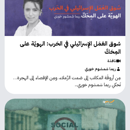
سُوق العَمَل الإِسرائيلي في الحَرب: الهويّة على
المِحَكّ
نافذة
ريما شمشوم خوري
مِن أروقَة المكاتب إلى صَمت الزّملاء، ومِن الإقصاء إلى الهجرة…
تَحكي ريما شمشوم خوري...