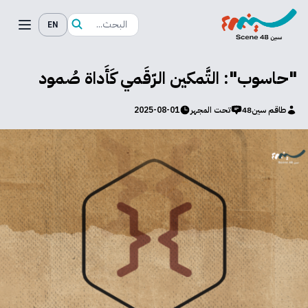
EN
"حاسوب": التَّمكين الرّقَمي كَأَداة صُمود
طاقم سين48
تحت المجهر
2025-08-01