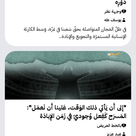
دَوْرِه
وجهة نظر
يوسف طه
في ظلّ المَجازر المتواصلة بحقّ شعبنا في غزّة، وَسَط الكارثة
الإنسانية المستمرّة والتجويع والإبادة...
"إلى أَن يَأتي ذلك الوَقت، عَلينا أَن نَعمَل":
المَسرَح كَفِعل وُجوديّ في زَمَن الإِبادَة
بالخط العريض
عيد عزيز