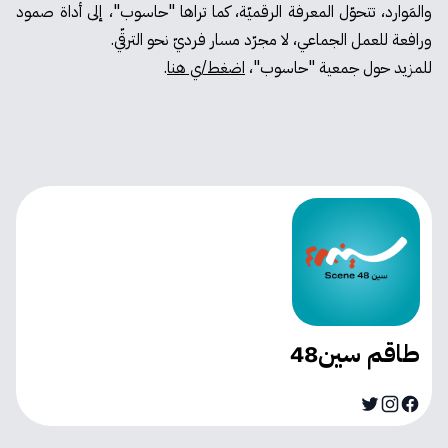
والمَوارد، تتحوّل المعرفة الرقميّة، كما تراها "حاسوب"، إلى أداة صمود
ورافعة للعمل الجماعي، لا مجرّد مسار فرديّ نحو الترقّي.
للمزيد حول جمعية "حاسوب"،
اضغط/ي هنا
.
طاقم سين48
Instagram
Twitter
Facebook