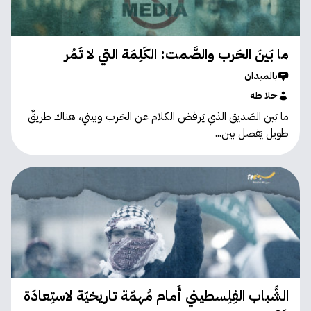
ما بَينَ الحَرب والصَّمت: الكَلِمَة التي لا تَمُر
بالميدان
حلا طه
ما بَين الصَديق الذي يَرفض الكلام عن الحَرب وبيني، هناك طريقٌ
طويل يَفصل بين...
الشَّباب الفِلِسطيني أَمام مُهمّة تاريخيّة لاستِعادَة