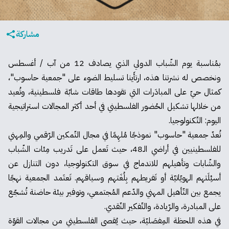
مشاركة
بمُناسبة يوم الشّباب الدولي الذي يصادف 12 من آب / أغسطس
ونخصص له نشرتنا هذه، ارتأَينا تسليط الضوء على "جمعية حاسوب"،
كمثال حيّ على المبادَرات التي تقودها طاقات شابّة فلسطينية، وتُعيد
من خلالها تشكيل الحُضور الفلسطيني في أحد أكثر المجالات استراتيجية
اليوم: التّكنولوجيا.
تُعدّ جمعية "حاسوب" نموذجًا مُلهِمًا في مجال التّمكين الرّقمي والمِهني
للفلسطينيين في أراضي الـ48، حيث تَعمل على تَدريب مِئات الشّباب
والشّابات وتأهيلهم للاندماج في سوق التكنولوجيا، دون التنازل عن
أسئِلَتهم الهويّاتيّة أو تَفريطهم بِلُغَتهم وسياقهم. تَعتَمد الجمعية نهجًا
يجمع بين التّأهيل المهني والدّعم المُجتمعي، وتوفير بيئة حاضنة تُشجّع
على المبادرة، والرّيادة، والتّفكير النّقدي.
في هذه اللحظة المِفصَليّة، حيث يُقصى الفلسطيني من مجالات القوّة