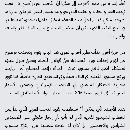
أولًا، إشارة من هذه الأحزاب إلى وعيَّها أنَّ النّاخب العربيّ أصبح يئن تحت
تهديد الفقر والبطالة والعنف الّذي هو وليد مباشر للفقر، لم يكن لديها ما
تطرحه بشكلٍ مُباشَر لحلِّ هذه المعضلة نظرًا لعلمها بمحدوديّة فاعليتها
في صنع التّغيير الّذي يمكن أنّ يحصِّن المجتمع من جائحة الفقر والعنف
والجريمة.
من جهةٍ أخرى بدأت تظهر أحزاب تطرق هذا الباب بقوة وتتحدث بوضوح
عن لزوم إحداث ثورة اقتصادية تغيِّر قوانين اللّعبة، وتضع حلول عينيّة
لمشكلة الفقر، لرفع مستوى تمكين المرأة وإنقاذ المصالح الّتي انهارت،
ورفع مستوى التّعليم في البلاد عامةً وفي المجتمع العربيّ خاصةً، كما تنوي
محاربة الاحتكار المتفشي في الاقتصاد الإسرائيليّ وخفض الأسعار
الجنونيّة الّتي تفوق بنسبة ٦٨٪؜ معدل أسعار المواد الأساسيّة في العالم.
هذه الأجندة الّتي يمكن أنّ تستقطب بقوة الناخب العربيّ الّذي بدأ يملّ
الخطاب السّياسيّ القديم الّذي لم يأتِ بأي إنجاز حقيقي على الصّعيدين
السّياسي والاجتماعي، بل كان له نتيجة عكسية من ارتفاع منسوب