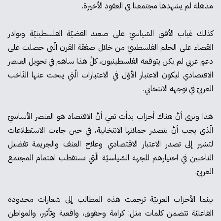
مذهلة لم يشهدها مجتمعنا في العقود الأخيرة.
كذلك غياب الأفق السّياسيّ على صعيد القضيّة الفلسطينيّة وبوادر
القضاء على الحلم الفلسطينيّ من خلال صفقة القرن الّتي حصلت على
دعمٍ عربي لم يكن يتوقعه الفلسطينيون، كلَّ هذا ساهم في تحويل العنصر
الاقتصادي ليكون الاعتبار الأوّل في الاعتبارات الّتي يبحث عنها النّاخب
العربيّ في توجهه الانتخابي.
هذا ونرى أنَّ هناك أحزاب بدأت تعي أنَّ الاقتصاد هو العنصر الأساسيّ
الّذي يجب أنَّ يتصدر حملاتها الانتخابية، في حين جاءت الاستطلاعات
لتشير إلى تصدر الاعتبار الاقتصادي وعلاج العنف والجريمة تفضيل
الناخبين في اختيارهم للجهة السّياسيّة الّتي تستقطب اهتمام المجتمع
العربيّ.
بينما الأحزاب العربيّة ترجمت هذه المطالب إلى شعارات محدودة
الفاعليّة تتضمن كلمات مثل: كرامة وحقوق، واقعية وتأثير، والمواطن