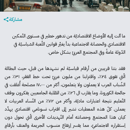
مشاركة
ما آلت إليه الأوضاع الاقتصاديّة من تدهور خطير في مستوى التّمكين
الاقتصادي والحصانة الاجتماعية بدأ يغيِّر قوانين اللّعبة السّياسيّة في
الدّولة عامةً وفي المجتمع العربيّ بشكل خاص.
فقد بتنا قريبين من أرقام قياسيّة لم نشهدها من قبل، حيث البطالة
الّتي تفوق ٢٤٪، واقترابنا من مليون عربيّ تحت خط الفقر، ٣١٪؜ من
الشّباب العرب لا يعملون ولا يتعلمون، أكثر من ١٧،٠٠٠ مصلحة أُغلقت في
جائحة الكورونا، وما يقارب ال ٢٦٪؜ من الطّلبة الجامعيين يفكرون بوقف
التّعليم نتيجة اعتبارات ماديّة، وأكثر من ٧٢٪؜ من النّساء العربيات لا
يعملن. كلّ هذه المعطيات تشير إلى اقتراب تسونامي اقتصادي يهدِّد
كيان هذا المجتمع وحصانته أمام التّهديدات الأخرى الّتي تحول دون
اِستقراره الاجتماعيّ، مما يفسر اِرتفاع منسوب الجريمة والعنف بأرقامٍ