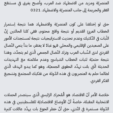
العنصريّة ومزيد من الاضطهاد ضد العرب، وأصبح يغرق في مستنقع
الفقر والجريمة إلى جانب العنصريّة والاضطهاد. 0321
حتى لو اِختلفنا على كون العنصريّة والاضطهاد هما نتيجة اِستمرار
الخطاب العربيّ القديم أو نتيجة واقع محتوم، ففي كلتا الحالتين إنَّ
الثّبات في التّكتيك وعدم تحديث الاستراتيجيات نتيجة لمستجدات الأمور
على الصعيدين الإقليمي والمحلي فهو غباءٌ لا يغتفر، ما بدأ ينمي النّضال
الفردي لدى الشّباب العرب وترك النّضال الجمعي الّذي لم يتجدَّد، وهذا
نتيجة حتميّة لثبات الخطاب السّياسيّ وعدم ملائمته مع التهديدات
الحديثة الّتي باتت تهدِّد الحقوق الجمعيّة، وهو كما يبدو الهدف الّذي
لطالما حلم به العنصريون في هذه الدّولة من تفكيك المجتمع وتشجيع
الفكر الفردي.
خلاصة الأمر أنّ الاقتصاد هو الْمُحرك الرّئيسي الّذي سيتصدر الحملات
الانتخابية المقبلة، خاصةً أنَّ الأوضاع الاقتصاديّة للفلسطينيين في هذه
الدّولة مستمرة في التّدني، حتى أنَّ خطر الجوع بات يهدِّد عائلات كثيرة