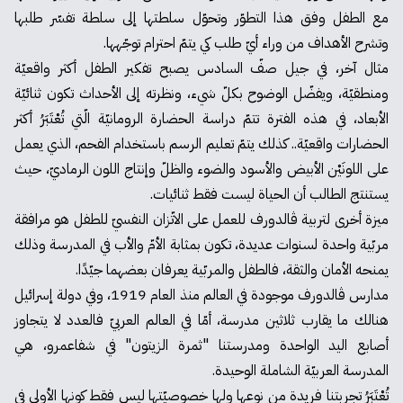
مع الطفل وفق هذا التطوّر وتحوّل سلطتها إلى سلطة تفسّر طلبها
وتشرح الأهداف من وراء أيّ طلب كي يتمّ احترام توجّهها.
مثال آخر، في جيل صفّ السادس يصبح تفكير الطفل أكثر واقعيّة
ومنطقيّة، ويفضّل الوضوح بكلّ شيء، ونظرته إلى الأحداث تكون ثنائيّة
الأبعاد، في هذه الفترة تتمّ دراسة الحضارة الرومانيّة الّتي تُعْتَبَرُ أكثر
الحضارات واقعيّة.. كذلك يتمّ تعليم الرسم باستخدام الفحم، الذي يعمل
على اللونَيْن الأبيض والأسود والضوء والظلّ وإنتاج اللون الرماديّ، حيث
يستنتج الطالب أن الحياة ليست فقط ثنائيات.
ميزة أخرى لتربية ڤالدورف للعمل على الاتّزان النفسيّ للطفل هو مرافقة
مربّية واحدة لسنوات عديدة، تكون بمثابة الأمّ والأب في المدرسة وذلك
يمنحه الأمان والثقة، فالطفل والمربّية يعرفان بعضهما جيّدًا.
مدارس ڤالدورف موجودة في العالم منذ العام 1919، وفي دولة إسرائيل
هنالك ما يقارب ثلاثين مدرسة، أمّا في العالم العربيّ فالعدد لا يتجاوز
أصابع اليد الواحدة ومدرستنا "ثمرة الزيتون" في شفاعمرو، هي
المدرسة العربيّة الشاملة الوحيدة.
تُعْتَبَرُ تجربتنا فريدة من نوعها ولها خصوصيّتها ليس فقط كونها الأولى في