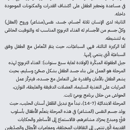
في مساعدة وتحفيز الطفل على اكتشاف القدرات والمكنونات الموجودة
داخله.
الثانية؛ لدى الإنسان ثلاثة أجسام، جَسد، نفس(مشاعر) وروح (العقل)
وكلّ جسم من الأجسام له الغذاء التربويّ المناسب له والتوقيت الخاصّ
به لتنشيطه.
أمّا الركيزة الثالثة، فهي السباعيّات، حيث يتمّ التّعامل مع الطفل وفق
السباعيّة الّتي ينتمي إليها.
جيل الطفولة المبكّرة (الولادة لغاية سبع سنوات): الغذاء التربويّ لهذه
المرحلة هو العمل على بناء جسد الطفل بشكل صحّيّ وسليم، بحيث
يشعر الطفل بالأمان والقدرة على التعامل مع جسده، فيتركّز عمل
المربّيات على التغذية السليمة، العضلات الدقيقة والغليظة، التوازن،
الحواسّ من خلال برنامج يوميّ ثابت.
المرحلة الابتدائيّة (7-14)، تبدأ مع تبديل الطّفل أسنان الحليب، حيث
يولد جسم النفس (المشاعر) في هذه المرحلة يتعلّم الأَطفال بأسلوب
فنّيّ ومبدع يحرّك مشاعرهم، فالاستماع إِلى الأَساطير والحكايات
القديمة الّتي تنتمي إلى الثقافات المختلفة، ومغامرات الأَبطال والصدّيقين