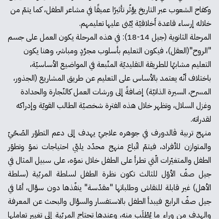
وكفاح الشعوب عبر التاريخ يؤثّر تأثيرًا عميقًا في مشاعر الطفل، كما يتمّ من
خلاله إرساء قاعدة أَخلاقيّة يُبْنى عليها تعليمهم.
المرحلة الثانوية (جيل 14-18): في هذه المرحلة يكون العمل على جسم
"الروح"(العقل)، فيكون التعليم بأسلوب مجرَّدٍ ومباشر، وهنا يكون
التعليم مشابهًا للطريقة التقليديّة المتّبعة في المواضيع الأساسيّة،
باختلاف أنّه يعتمد بالأساس على التعليم عن طريق المشاريع (الجذور،
المسرح، السيرة الذاتيّة) إضافةً إلى ورشات العمل كالنّجارة والحدادة
وغزل السلال، وتظهر خلال هذه الفترة شخصيّة الطالب القويّة وإدراكه
لقدراته.
منهج تربية ڤالدورف في جوهره علاجيّ يهدف إلى دعم التطوّر الصّحّيّ
والمتوازن للأفراد، فيتمّ اتّباع منهج محدّد يلبّي احتياجات نموّ وتطوّر
الطفل والمتغيّرات الّتي تطرأ على الطفل خلال نموّه، على سبيل المثال في
جيل صفّ الأوّل للثالث تكون نظرة الطفل لسلطة المربّية (سلطة
الأهل) غير قابلة للنقاش وطلباتها "مقدّسة" ينفّذها دون سؤال، أمّا في
جيل صفّ الرابع فيبدأ الطفل بالاستفسار والسؤال والبحث عن المعرفة
والهدف من وراء ما يُطْلَب منه، وعندها تحتاج المربّية إلى تغيير تعاملها