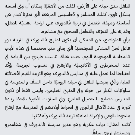
الطفل مدى حياته على الأرض، لذلك من الأهمّيّة بمكان أن تبنى أسسه
بشكل قويّ، كذلك المشاعر والأحاسيس المرهفة الّتي تميّزنا كبشر هي
أساسيّة ومهمّة، فنعمل في تربية ڤالدورف على الراحة النفسيّة للطفل،
وقدرته على التعرّف والتعامل الصحيح مع مشاعره.
برأيي المتواضع، من الممكن أن يكون لمنهج ڤالدورف في التربية دور
فاعل لحلّ المشاكل المجتمعيّة الّتي يعاني منها مجتمعنا في هذه الأيام،
فالمعادلة الموجودة اليوم، حيث هناك تناسب طرديّ بين الزيادة في
عدد المنخرطين في الأكاديميّة والارتفاع في منسوب الجريمة، يؤكّد
احتياجنا لما نعمل عليه في مدارس ڤالدورف وهو التربية للقيم الأخلاقيّة
العليا، والّتي يعيشها الطفل في حياته اليوميّة داخل الصفّ والمدرسة في
سلوكيّات الكبار من حوله وفي المنهج التعليميّ، وليس فقط أن تكون
المدارس مصانع للتحصيل العلميّ. وفي السنوات الأخيرة نلاحظ زيادة
كبيرة في عدد الأهالي الراغبين في انخراط أولادهم في المدرسة مع ارتفاع
ملحوظ بالوعي والإدراك لماهيّة تربية ڤالدورف وأهمّيّتها.
كاتب المقال: ذياب عكرية وهو مدير مدرسة ڤالدورف في شفاعمرو
ومستشار تربوي سابقًا.