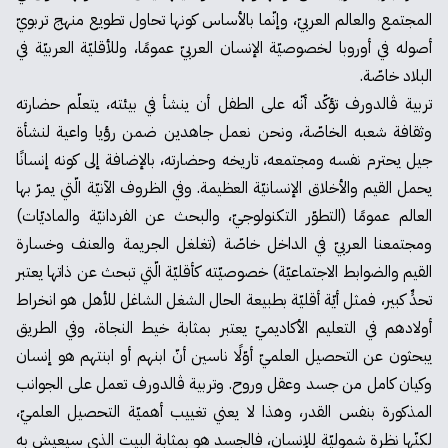
المجتمع والعالم العربيّ، وإنّما بالأساس كونها تحاول تطويع منهج تربويّ
أصوله في أوروبا لخصوصيّة الإنسان العربيّ عمومًا، وللأقليّة العربيّة في
البلاد خاصّة.
تربية ڤالدورف تؤكّد أنّه على الطفل أن ينشأ في بيئته، يتعلّم حضارته
وثقافة شعبه الخاصّة، ونحن نعمل جاهدين ضمن رؤيا واعية لنشأة
جيل يحترم نفسه ومجتمعه، تاريخه وحضارته، بالإضافة إلى كونه إنسانًا
يحمل القيم والأخلاق الإنسانيّة العظيمة. وفي الظروف الآنيّة الّتي يمرّ بها
العالم عمومًا (التطوّر التكنولوجيّ، والبحث عن الفردانيّة والماديّات)
ومجتمعنا العربيّ في الداخل خاصّة (تغلغل الجريمة والعنف وخسارة
القيم والضوابط الاجتماعيّة) خصوصيّته كأقليّة الّتي تبحث عن ذاتها يعتبر
تحدٍّ كبير، فمثل أيّة أقليّة بطبيعة الحال الشغل الشاغل للأهل هو انخراط
أولادهم في التعليم الأكاديميّ يعتبر بمثابة خيط النجاة، وفي الطريق
يبحثون عن التحصيل العلميّ أوّلًا ناسين أنّ ابنهم أو ابنتهم هو إنسان
وكيان كامل من جسد وعقل وروح. وتربية ڤالدورف تعمل على الجوانب
المذكورة بنفس القدر، وهذا لا يعني تغييب أهميّة التحصيل العلميّ،
لكنّها نظرة شموليّة للإنسان، فالجسد هو بمثابة البيت الذي سيعيش به