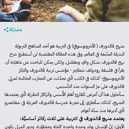
مشاركة
منهج ڤالدورف ( الأنتروبوسوفيّ) في التربية هو أحد المناهج التربويّة
البديلة المتّبعة في العالم، وفي هذه المقالة المقتضبة لن أستطيع شرح
نهج ڤالدورف بشكل وافٍ ومفصّل، ولكن يمكن للباحث عن ماهيّته أن
يقرأ في فلسفة رودولف شطاينر - مؤسّس تربية ڤالدورف والتيّار
الأنتروبوسوفيّ- كذلك في الكتب الّتي تحدّثت عن التجارب الخاصّة لمربّي
ڤالدورف على مرّ السنوات منذ التأسيس.
سأحاول هنا أن أعرض للقارئ أهمّ الأُسس والركائِز النظريّة الّتي يعتمدها
المنهج، كذلك سأتطرّق إلى تجربة مَدرسة ڤالدورف العربيّة في شفاعمرو
الّتي أديرها منذ ستّة أعوام.
يعتمد منهج ڤالدورف في التربية على ثلاث ركائز أساسيّّة:
الأولى؛ إنّ الإنسان يولد وحدة واحدة كاملة ومتطوّرة، ودور المربّي يكون