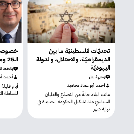
تحديّات فلسطينيّة ما بينَ
خصوصية 
الديمقراطيّة، والاحتلال، والدولة
الـ25 ومعضلة الناخبين العرب
اليهوديّة
بالخط ا
وجهة نظر
أحمد أب
أحمد أبو عماد محاميد
للسلطة التش
عانت البلاد حالةً من التصدّع والغليان
السياسيّ منذ تشكيل الحكومة الجديدة في
نهاية شهر...