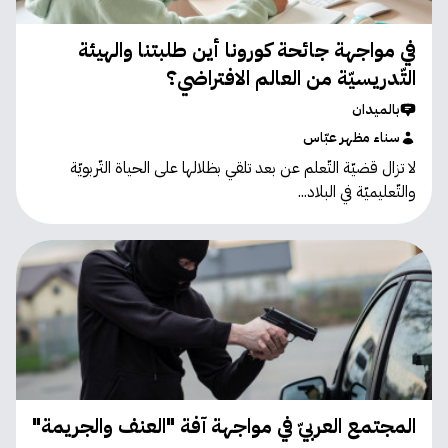
في مواجهة جائحة كورونا أين طلبتنا والهيئة
التّدريسيّة من العالم الافتراضي؟
بالميدان
سناء مظهر عبّاس
لا تزال قضيّة التّعلم عن بعد تلقي بظلالها على الحياة التّربويّة
والتّعليميّة في البلاد...
المجتمع العربيّ في مواجهة آفة "العنف والجريمة"