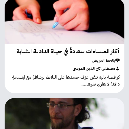
أكثر المسـاءات سعادةً في حيـاة النـادلـة الشـابة
بالخط العريض
مصطفى تاج الدين الموسى
كراقصة باليه تتقن عزف جسدها على البلاط، برشاقةٍ مع ابتسامةٍ
دافئة لا تفارق ثغرها......