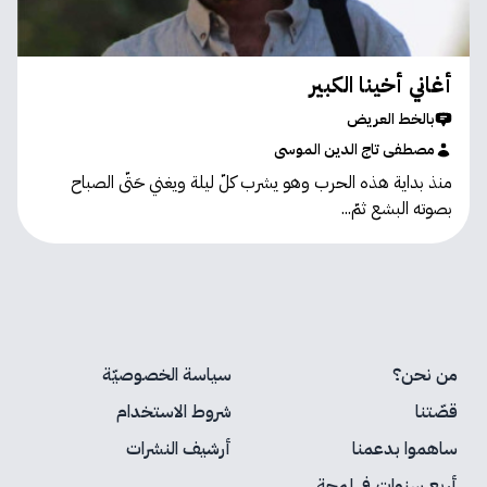
أغاني أخينا الكبير
بالخط العريض
مصطفى تاج الدين الموسى
منذ بداية هذه الحرب وهو يشرب كلّ ليلة ويغني حَتّى الصباح
بصوته البشع ثمّ...
من نحن؟
سياسة الخصوصيّة
قصّتنا
شروط الاستخدام
ساهموا بدعمنا
أرشيف النشرات
أربع سنوات في لمحة