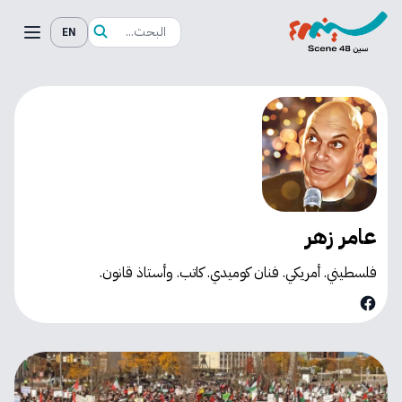
EN
عامر زهر
فلسطيني. أمريكي. فنان كوميدي. كاتب. وأستاذ قانون.
Facebook