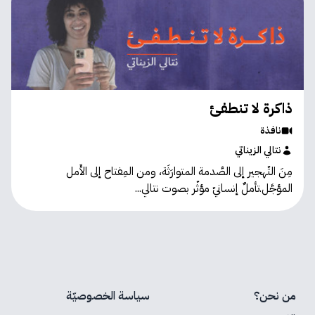
ذاكرة لا تنطفئ
نافذة
نتالي الزيناتي
مِنَ التّهجير إلى الصَّدمة المتوارَثَة، ومن المِفتاح إلى الأَمل
المؤجَّل.تأملٌ إنسانيّ مؤثّر بصوت نتالي...
من نحن؟
سياسة الخصوصيّة