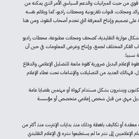
ي قوي من حيث الميزانيات والدعم السياسي الأمر الذي يمكنه من
رائد ومجلات، قنوات تلفزيونية ومحطات راديو، كما ويلائم نفسه
 على تصميم وإنتاج المعرفة التي تخدم أصحاب النفوذ، ومن هنا
ر وأشكال موازية التقليدية، كصحف ومجلات مطبوعة، محطات راديو
حاب الفكر المختلف لجمع، وإنتاج وعرض المعلومات. في حين أن
 نسبيا.
فقوة الإعلام البديل ضرورية كقوة مانعة للتضليل الإعلامي والدفاع
ل، فهنالك العديد من التضليلات والإشاعات تحت غطاء الإعلام
 - يكتبون وينشرون بشكل مستدام كهواة أو مهتمين بقضايا عامة
علام بديل مهني من قبل شخص إعلامي متخصص أو مؤسسة
تقنية معقدة أو تكاليف باهظة وذلك منذ بدايات الإنترنت منذ أكثر من
لإعلاميين إلى نشر ما لم يستطيعوا نشره في الإعلام التقليدي