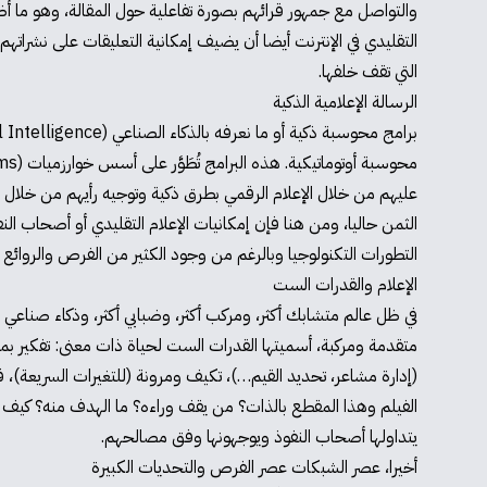
والتواصل مع جمهور قرائهم بصورة تفاعلية حول المقالة، وهو ما أضاف
التقليدي في الإنترنت أيضا أن يضيف إمكانية التعليقات على نشراتهم، 
التي تقف خلفها.
الرسالة الإعلامية الذكية
عليهم من خلال الإعلام الرقمي بطرق ذكية وتوجيه رأيهم من خلال 
الثمن حاليا، ومن هنا فإن إمكانيات الإعلام التقليدي أو أصحاب النف
التطورات التكنولوجيا وبالرغم من وجود الكثير من الفرص والروائع 
الإعلام والقدرات الست
في ظل عالم متشابك أكثر، ومركب أكثر، وضبابي أكثر، وذكاء صناعي
متقدمة ومركبة، أسميتها القدرات الست لحياة ذات معنى: تفكير بمست
(إدارة مشاعر، تحديد القيم…)، تكيف ومرونة (للتغيرات السريعة)،
الفيلم وهذا المقطع بالذات؟ من يقف وراءه؟ ما الهدف منه؟ كيف ي
يتداولها أصحاب النفوذ ويوجهونها وفق مصالحهم.
أخيرا، عصر الشبكات عصر الفرص والتحديات الكبيرة