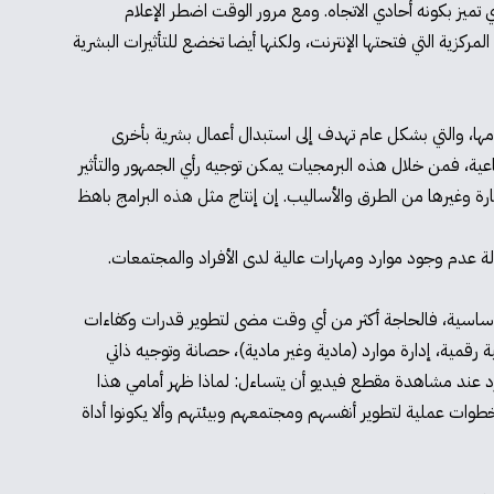
 تميز بكونه أحادي الاتجاه. ومع مرور الوقت اضطر الإعلام
مركزية التي فتحتها الإنترنت، ولكنها أيضا تخضع للتأثيرات البشرية
 في شتى المواقع والبرمجيات التي نستخدمها، والتي بشكل عام تهدف إلى استبدال أعمال بشرية بأخرى
وأشخاص لهم أجندة سياسية واجتماعية، فمن خلال هذه البرمجيات يمكن توجيه رأي الجمهور والتأثير
ة وغيرها من الطرق والأساليب. إن إنتاج مثل هذه البرامج باهظ
لة عدم وجود موارد ومهارات عالية لدى الأفراد والمجتمعات.
ة وأساسية، فالحاجة أكثر من أي وقت مضى لتطوير قدرات وكفاءات
رقمية، إدارة موارد (مادية وغير مادية)، حصانة وتوجيه ذاتي
فرد عند مشاهدة مقطع فيديو أن يتساءل: لماذا ظهر أمامي هذا
طوات عملية لتطوير أنفسهم ومجتمعهم وبيئتهم وألا يكونوا أداة