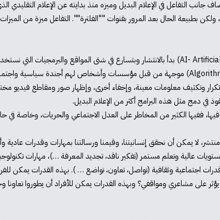
 جانب التفاعل في الإعلام البديل وميزه منذ بدايته عن الإعلام التقليدي الذي
ولكن بطبيعة الحال بعد المرور بقنوات ""الفلترة"". التفاعل ميزة من الميزات ال
برامج محوسبة ذكية أو ما نعرفه بالذكاء الصناعي (AI- Artificial Intelligence) بدأ بالانتشار وبتسارع
محوسبة أوتوماتيكية. هذه البرامج تُطَوَّر على أسس خوارزميات (Algorithms) موجهة من قبل مؤسسات 
تكرار وتكثيف معلومات معينة، وإخفاء أخرى، وإظهار صور ومقاطع فيديو مختار
وذ في دمج مثل هذه البرامج أكثر من الإعلام البديل.
فيها، ففيها الكثير من المخاطر على العدل الاجتماعي والحريات، وخاصة في حا
 منتشر، لا يمكن أن نحقق إنسانيتنا، وقيمنا ورسالتنا بمهارات وقدرات عادي
ويات عالية وتعلم مستمر (تفكير ناقد، تجديد المعرفة …)، مهارات تكنولوجية 
 قدرات اجتماعية وثقافية (تواصل، تعاون، تواضع … ). بهذه القدرات يمكن لل
ؤثر على مشاعري ومواقفي؟ وبهذه القدرات يمكن للأفراد أن يطوروا تعاونا وخ