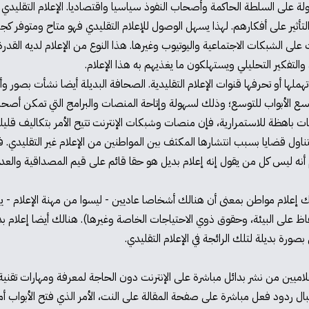
قبولة على السلطة الحاكمة وأصحاب النفوذ سياسيا واقتصاديا. الإعلام التقليد
تأثير على أفكارهم. لهذا يسهل الوصول للإعلام التقليدي فهو متاح ومتوفر كج
 الشبكات الاجتماعية واليوتيوب وغيرها. هذا النوع من الإعلام لديه القدرة
 والتفكير التحليلي ويستهلكون ما يغذيهم به هذا الإعلام.
هملها أو تحرفها قنوات الإعلام التقليدية. الصحافة البديلة أيضا نشأت بصو
 أوسع الأبواب للتوسع؛ وذلك لسهولة وإتاحة المنصات والبرامج التي تمكن أص
نيات باهظة للاستمرارية، فإن منصات وشبكات الإنترنت تتيح الأمر بتكاليف قليلة
 يتناول قضايا بسبب انتشارها المكثف بين المواطنين من الإعلام غير التقليدي. 
أنه ليس كل من يقول إنه إعلام بديل هو حقا قائم على قيم المصداقية والعد
. هنالك إعلام مواطن بمعنى أن هنالك أشخاصا عاديين - ليسوا من مهنة الإعلام
فاظ على البيئة، وحقوق ذوي الاحتياجات الخاصة وغيرها). هنالك أيضا إ
رة بديلة لتلك الرائجة في الإعلام التقليدي.
التي مكنت إعلاميين من نشر بدائل مباشرة على الإنترنت دون الحاجة لمعرفة ومهارات 
 ردود فعل مباشرة على صفحة المقالة على النت، الأمر الذي فتح الأبواب أمام ا