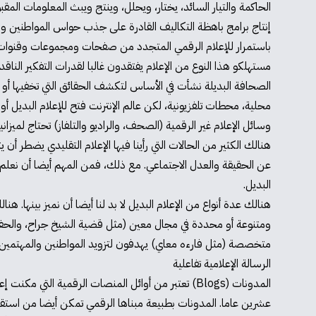
الحاكمة والتيار السائد، يختار، ويحلل، وينتج ويبث المعلومات الم
إنتاج برامج باهظة التكاليف القادرة على جذب حواس المواطنين وال
باستمرار للإعلام الرقمي المتجدد من صفحات ومجموعات وقنوات على
مستهلكو هذا النوع من الإعلام يفتقدون غالبا لقدرات التفكير الناقد
الصحافة البديلة نشأت في الأساس لتكشف الحقائق التي تخفيها أو ت
محلية، محطات تلفزيونية، لكن عالم الإنترنت فتح للإعلام البديل
وسائل الإعلام غير الرقمية (الصحف، والراديو والتلفاز) تحتاج لميزا
هنالك الكثير من الحالات التي رأينا فيها الإعلام التقليدي يضطر أن
عن الحقيقة والعدل الاجتماعي. مع ذلك، فمن المهم أيضا أن نعلم 
البديل.
هنالك عدة أنواع من الإعلام البديل لا بد لنا أيضا أن نميز بينها
ومتنوعة أو محددة في مجال معين (مثل قضية الشيخ جراح، والح
متخصصة (مثل فارءه معاي) يهدفون لتزويد المواطنين والمهتمين بصو
الرسالة الإعلامية تفاعلية
المدونات (Blogs) تعتبر من أوائل المنصات الرقمية 
عشرين عاما. المدونات بطبيعة مبناها الرقمي تمكن أيضا من استقبال