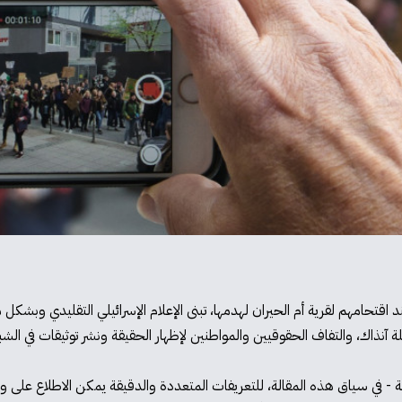
 أبو القيعان عام 2017 على يد الشرطة عند اقتحامهم لقرية أم الحيران لهدمها، تبنى الإعلام الإسرائ
لة آنذاك، والتفاف الحقوقيين والمواطنين لإظهار الحقيقة ونشر توثيقات في الشبك