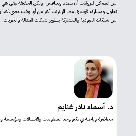
من الممكن للروايات أن تتعدد وتتنافس، ولكن الحقيقة تبقى هي الأ
تعاون ومشاركة قوية في عصر الإنترنت أكثر من أي وقت مضى، كما 
من شبكات العبودية والمشاركة بتطوير شبكات العدالة والحريات.
د. أسماء نادر غنايم
محاضرة وباحثة في تكنولوجيا المعلومات والاتصالات ومؤسسة ومديرة في مركز InnDigital - للتطوير التكنولوج