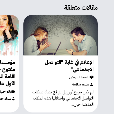
مقالات متعلقة
الإعلام في غابة "التواصل
مؤسسات 
الاجتماعي"
مفتوح 
اقامة ال
بالخط العريض
الأول عل
سليم سلامة
بالواجهة
لم يكن جورج أورويل يتوقع نشأة شبكات
التواصل الاجتماعي واحتلالها هذه المكانة
سناء حم
المذهلة حين...