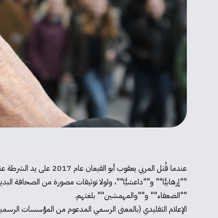
عندما قُتل المربي يعقوب
""إرهابيًّا"" و""داعشيًّا""، ولولا توثيقات مصورة من الصحافة البدي
""الضعفاء"" و""والمهمشين"" بلغتهم.