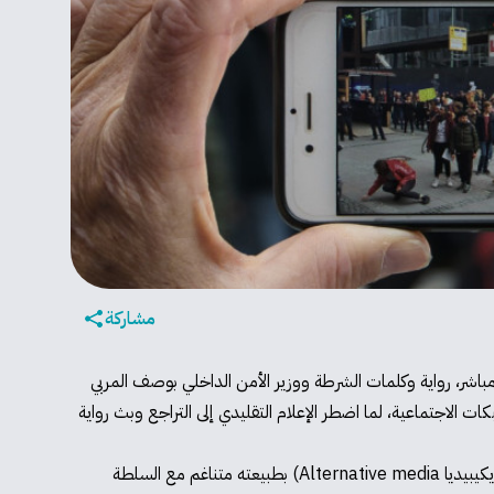
مشاركة
يلي التقليدي وبشكل مباشر، رواية وكلمات الشرطة ووزير الأمن الداخلي بوصف المربي
ات الاجتماعية، لما اضطر الإعلام التقليدي إلى التراجع وبث رواية
الإعلام التقليدي (بالمعنى الرسمي المدعوم من المؤسسات الرسمية - في سياق هذه المقالة، للتعريفات المتعددة والدقيقة يمكن الاطلاع على ويكيبيديا Alternative media) بطبيعته متناغم مع السلطة