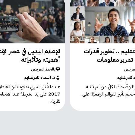
تعليم .. تطوير قدرات
الإعلام البديل في عصر الإن
ن تمرير معلومات
أهميته وتأثيراته
لعريض
بالخط العريض
 نادر غنايم
د. أسماء نادر غنايم
نا وضّحت لكلّ من لم يتنَبه
عندما قُتل المربي يعقوب أبو القيعا
حجم تأثير العوالم الرقميّة على...
2017 على يد الشرطة عند اقتحا
لقرية...