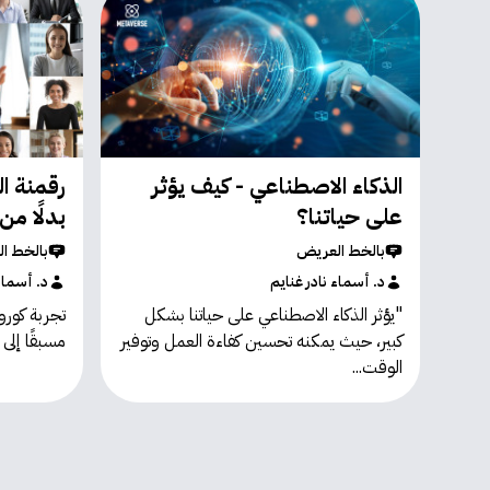
الذكاء الاصطناعي - كيف يؤثر
رقمنة ال
على حياتنا؟
بدلََا م
بالخط العريض
بالخط ا
د. أسماء نادر غنايم
د. أسماء
"يؤثر الذكاء الاصطناعي على حياتنا بشكل
تجربة كورو
كبير، حيث يمكنه تحسين كفاءة العمل وتوفير
مسبقََا إلى 
الوقت...