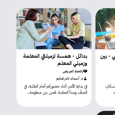
 - بين
بدائل - همسة لزميلتي المعلمة
وزميلي المعلم
بالخط العريض
د. أسماء نادر غنايم
 ثلثي سكان
في بدايةِ الأمر، أثناء حضوركم أمام الطلبة، في
الصفّ وتبدأ الحصّة، فمن بين منظومة...