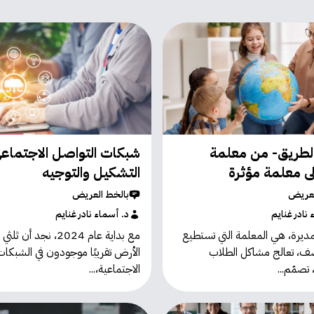
لطريق- من معلمة
شبكات التواصل الاجتماعي
لى معلمة مؤثرة
التشكيل والتوجيه
لعريض
بالخط العريض
 نادر غنايم
د. أسماء نادر غنايم
لمديرة، هي المعلمة التي تستطيع
مع بداية عام 2024، نجد أن
صّف، تعالج مشاكل الطلاب
الأرض تقريبًا موجودون في الشبكات
تصمّم...
الاجتماعية،...