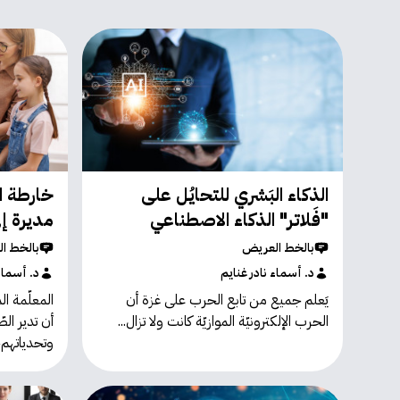
الذكاء البَشري للتحايُل على
خارطة ا
"فَلاتر" الذكاء الاصطناعي
مديرة إ
بالخط العريض
بالخط ا
د. أسماء نادر غنايم
د. أسماء
يَعلم جميع من تابع الحرب على غزة أن
المعلّمة ا
الحرب الإلكترونيّة الموازيّة كانت ولا تزال...
أن تدير ال
وتحدياتهم، 