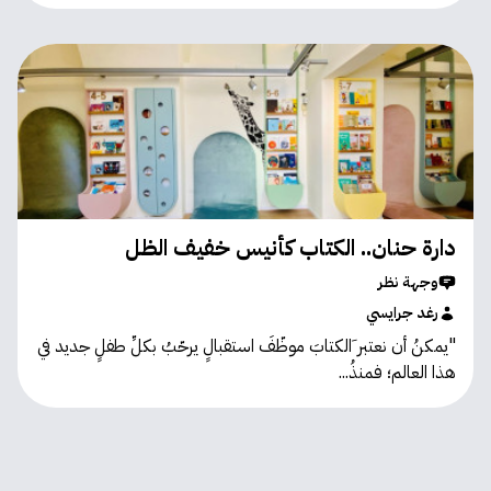
دارة حنان.. الكتاب كأنيس خفيف الظل
وجهة نظر
رغد جرايسي
"يمكنُ أن نعتبر َالكتابَ موظّفَ استقبالٍ يرحّبُ بكلِّ طفلٍ جديد في
هذا العالم؛ فمنذُ...