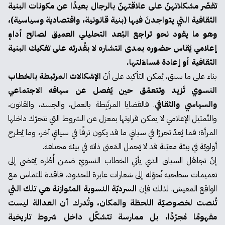
تقصّر مشكلاتهنّ على علاقتهنّ بالرجال بعيدًا عن مكونات البنية
الثقافية التي يتواجدنَ فيها (بنية قانونية، واقتصادية وسياسية)،
وهو ما يقود نحو تراجع البُعد التحليلي العميق لصالح أداءٍ
إعلامي يُقاس حضوره بمدى انتشاره لا بقُدرته على تفكيك البنية
الثقافية أو إعادة مُساءَلتها.
بناء على ما سبق، يُمكن التأكيد على أنّ
الإشكالات المرتبطة بالخطاب
النسوي تَزيد وتتعمّق حين يُفصل عن سياقه الاجتماعي
والسياسي والثقافي
. فالقضايا المرتَبِطة بالعمل، والجسد، والقانون،
والتّمثيل الإعلامي لا يمكن قراءِتها بمعزل عن الشروط التي تتحرّك داخلها
المرأة؛ فما يُعدّ تحررًا في سياقٍ ما قد يكون ترفًا في سياقٍ آخر، وما يُطرح
أولويّة في بيئة معيّنة قد لا يَحمل المَعنى ذاته في بيئة مختلفة.
إنّ تجاهُل السياق الذي يأتي الخطاب النسويّ ضمن أُطُره يُفضي إلى
تعميمات سطحية تُحوّله إلى شعارات عابرة للحدود، فاقدة للتماس مع
الواقع المعيش. لذلك فإن
السرديّة النسوية المتوازنة هي تلك التي
تُنصت لخصوصيّة اللحظة والمكان، وتُدرك أن العدالة ليست
مفهومًا مُجرّدًا، بل ممارسة تتشكّل داخل شروط تاريخية