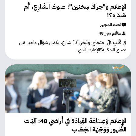
الإعلام و"حِراك سِخنين": صوتُ الشّارِع، أَم
صَدَاه؟!
تحت المجهر
طاقم سين48
في قَلبِ كلّ احتجاج، ونَبضِ كلّ شارع، يكمُن سُؤال واحد: مَن
يَصنع الحكاية؟الإعلام، الذي...
الإِعلام وَصِناعَة القِيادَة في أَراضي 48: آلِيّات
الظُّهور وَوَجْهَة الخِطَاب