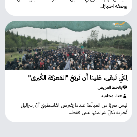
بوصفه اختبارًا...
لِكَي نَبقى، عَلينا أَن نَربَحَ "المَعرَكة الكُبرى"
بالخط العريض
هناء محاميد
ليس ضربًا من المبالَغة عندما يَفترض الفلسطيني أنّ إسرائيل
تُحاربه بكلّ شراسَتها ليسَ فقط...