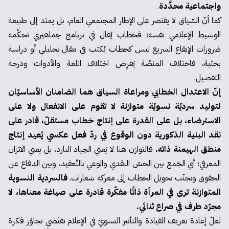
واجتماعية محدَّدة
.
كما أنّ السّياق لا يقتصر على الإطار المجتمعي العام، بل يمتد إلى طبيعة
الوسيط الإعلامي نفسه؛ فخطاب يُقال في برنامج جماهيري تحكُمه
ضرورات الإيقاع السريع ليس كخطاب يُكتب في مقال تحليلي أو دراسة
بحثية، فاختلاف المنصّة يَفرِض اختلاف اللغة والأدوات ودرجة
التفصيل.
إنّ الاعتدال الخطابي ومراعاة السياق هما الضامنان الأساسيّان
لتوليد سرديّة نسويّة متوازنة لا تقوم على الانفعال ولا على
الاسترضاء، بل على القدرة على إنتاج خطاب مستقلّ، قادر على
نقد البنية الذكورية دون الوقوع في ردّ فعل عكسي يُعيد إنتاج
منطق الهيمنة ذاته.
فالتوازن هنا لا يَعني الحِياد البارد، بل يعني الاتزان
المعرفي؛ أي الجَمع بين الحسّ النقدي والوعي بالتّعقيد، وبين الدفاع عن
الحقوق وتجنّب تحويل الخطاب إلى معركة شعارات.
فالسردية النسوية
المتوازنة ترى في المرأة ذاتًا مفكّرة قادرة على صياغة معناها، لا
مجرّد طرف في صراع ثنائي.
لعلّ إعادة تعريف القيادة والتأثير النسويّ في الإعلام تقتَضي تجاوُز فكرة