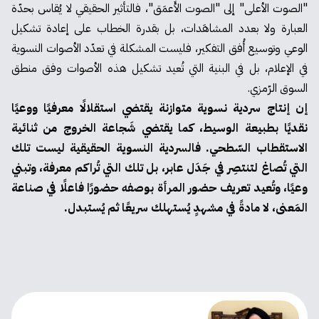
"الصوت الأعلى" إلى "الصوت الأَعمَق"، فالتأثير الحقيقي لا يُقاس بحدّة
العبارة ولا بعدد المشاهَدات، بل بقدرة الخطاب على إعادة تشكيل
الوعي وتوسيع أُفق التفكير، فليست المشكلة في تعدّد الأصوات النسوية
في الإعلام، بل في البنية التي تُعيد تشكيل هذه الأصوات وفق منطق
السوق الرّمزي.
إن إنتاج سردية نسوية متوازنة يقتضي استقلالًا معرفيًا ووعيًا
نقديًا بطبيعة الوسيط، كما يقتضي شَجاعة الخروج من ثنائية
الاستقطاب السّطحي. فالسردية النسوية الحقيقية ليست تلك
التي تُصاغ لتنتصِر في جَدَل عابر، بل تلك التي تُراكم معرفة، وتبني
وعيًا، وتُعيد تعريف حضور المرأة بوصفه حضورًا فاعلًا في صناعة
المَعنى، لا مادةً في مشهدٍ يُستهلك سريعًا ثم يُستبدل.