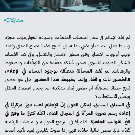
مشاركة
لم يَعُد الإعلام في عصر المنصات المتعدّدة وسيادة الخوارزميات مجرّد
وسيط يَنقل الحدث أو يضيء عليه، بل أصبح فضاءً يَصنع المعنى ويُعيد
ترتيب أولويات القضايا وفق منطق الانتشار والتفاعل. وفي هذا الفضاء،
يتشكّل الصوت النسوي ضمن شَبَكة معقّدة من التوقّعات والضغوط
والرهانات.
لم تَعُد المسألة متعلّقة بوجود النساء في الإعلام،
فالحُضور بات واقعًا، وإنما بطبيعة هذا الحضور
: هل هو حضور
يُنتج خطابًا مستقلًا، أم حضور يُعاد تشكيله بما يَخدم اقتصاد الجَدَل
ويغذّي الاستقطاب؟
في السياق السابق، يُمكن القول إنّ الإعلام لعب دورًا مركزيًا في
إعادة رسم صورة المرأة في المجال العام، لكنّه كثيرًا ما وَقَع في
فخّ القوالب الجاهزة
. فالمرأة في البرامج الحوارية والمنصات الرقمية
تُقدَّم غالبًا ضمن ثنائية حادّة؛ فهيَ إمّا صوتٌ تقليدي يُعيد تأكيد أنماط