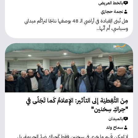
بالخط العريض
نجمة حجازي
هل تُبنى الِقيادة في أراضي الـ 48 بوصفها نتاجًا لتراكُم ميداني
وسياسي، أَم أنّها...
مِنَ التَّغِطيَة إلى التأثير: الإِعلامُ كَما تَجَلّى في
"حِراكِ سِخنين"
بالميدان
سماح وتد
لا يُمكن فَهم ما جَرى في سخنين فقط كَحِراك ضدّ الجريمة، بل