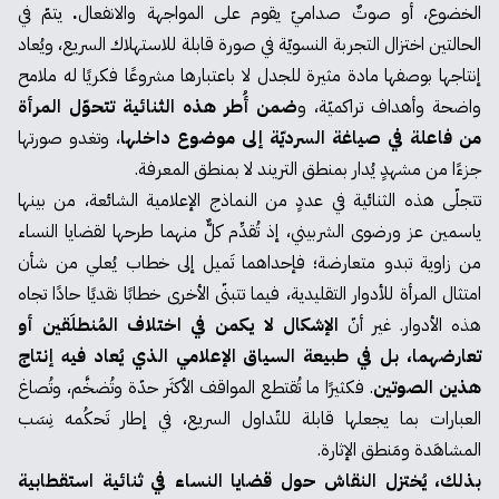
الخضوع، أو صوتٌ صداميّ يقوم على المواجهة والانفعال
.
يتمّ في
الحالتين اختزال التجربة النسويّة في صورة قابلة للاستهلاك السريع، ويُعاد
إنتاجها بوصفها مادة مثيرة للجدل لا باعتبارها مشروعًا فكريًا له ملامح
واضحة وأهداف تراكميّة، و
ضمن أُطر هذه الثنائية تتحوّل المرأة
من فاعلة في صياغة السرديّة إلى موضوع داخلها
، وتغدو صورتها
جزءًا من مشهدٍ يُدار بمنطق التريند لا بمنطق المعرفة.
تتجلّى هذه الثنائية في عددٍ من النماذج الإعلامية الشائعة، من بينها
ياسمين عز
و
رضوى الشربيني
، إذ تُقدِّم كلٌّ منهما طرحها لقضايا النساء
من زاوية تبدو متعارضة؛ فإحداهما تَميل إلى خطاب يُعلي من شأن
امتثال المرأة للأدوار التقليدية، فيما تتبنّى الأخرى خطابًا نقديًا حادًا تجاه
هذه الأدوار. غير أنّ
الإشكال لا يكمن في اختلاف المُنطلَقين أو
تعارضهما، بل في طبيعة السياق الإعلامي الذي يُعاد فيه إنتاج
هذين الصوتين
. فكثيرًا ما تُقتطع المواقف الأكثَر حدّة وتُضخَّم، وتُصاغ
العبارات بما يجعلها قابلة للتّداول السريع، في إطار تَحكُمه نِسَب
المشاهَدة ومَنطق الإثارة.
بذلك، يُختزل النقاش حول قضايا النساء في ثنائية استقطابية