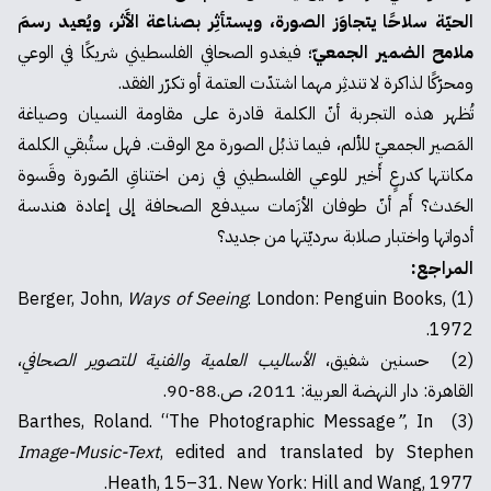
الحيّة سلاحًا يتجاوَز الصورة، ويستأثِر بصناعة الأَثر، ويُعيد رسمَ
ملامح الضمير الجمعيّ
؛ فيغدو الصحافي الفلسطيني شريكًا في الوعي
ومحرّكًا لذاكرة لا تندثِر مهما اشتدّت العتمة أو تكرّر الفقد.
تُظهر هذه التجربة أنّ الكلمة قادرة على مقاومة النسيان وصياغة
المَصير الجمعيّ للألم، فيما تذبُل الصورة مع الوقت. فهل ستُبقي الكلمة
مكانتها كدرعٍ أَخير للوعي الفلسطيني في زمن اختناقِ الصّورة وقَسوة
الحَدث؟ أَم أنّ طوفان الأزَمات سيدفع الصحافة إلى إعادة هندسة
أدواتها واختبار صلابة سرديّتها من جديد؟
المراجع:
Ways of Seeing
. London: Penguin Books,
(1) Berger, John,
1972.
(2) حسنين شفيق،
الأساليب العلمية والفنية للتصوير الصحافي
،
القاهرة: دار النهضة العربية: 2011، ص.88-90.
”
, In
(3) Barthes, Roland. “The Photographic Message
Image-Music-Text
, edited and translated by Stephen
Heath, 15–31. New York: Hill and Wang, 1977.