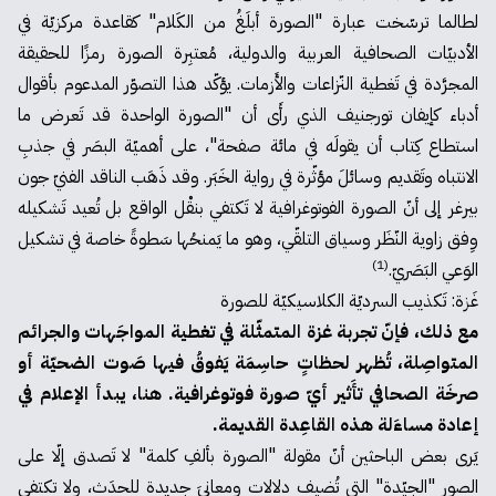
لطالما ترسّخت عبارة "الصورة أبلَغُ من الكَلام" كقاعدة مركزيّة في
الأدبيّات الصحافية العربية والدولية، مُعتبِرة الصورة رمزًا للحقيقة
المجرَّدة في تَغطية النّزاعات والأَزمات. يؤكّد هذا التصوّر المدعوم بأقوال
أدباء كإيفان تورجنيف الذي رأَى أن "الصورة الواحدة قد تَعرض ما
استطاع كِتاب أن يقولَه في مائة صفحة"، على أهميّة البصَر في جذبِ
الانتباه وتَقديم وسائلَ مؤثّرة في رواية الخَبَر. وقد ذَهَب الناقد الفنيّ جون
بيرغر إلى أنّ الصورة الفوتوغرافية لا تَكتفي بنقْل الواقع بل تُعيد تَشكيله
وِفق زاوية النّظَر وسياق التلقّي، وهو ما يَمنحُها سَطوةً خاصة في تشكيل
(1)
الوَعي البَصَريّ.
غَزة: تَكذيب السرديّة الكلاسيكيّة للصورة
مع ذلك، فإنّ تجربة غزة المتمثّلة في تغطية المواجَهات والجرائم
المتواصِلة، تُظهر لحظاتٍ حاسِمَة يَفوقُ فيها صَوت الضحيّة أو
صرخَة الصحافي تأَثير أيّ صورة فوتوغرافية. هنا، يبدأ الإعلام في
إعادة مساءَلة هذه القاعِدة القديمة.
يَرى بعض الباحثين أنّ مقولة "الصورة بألفِ كلمة" لا تَصدق إلّا على
الصور "الجيّدة" التي تُضيف دلالات ومعانيَ جديدة للحدَث، ولا تكتفي