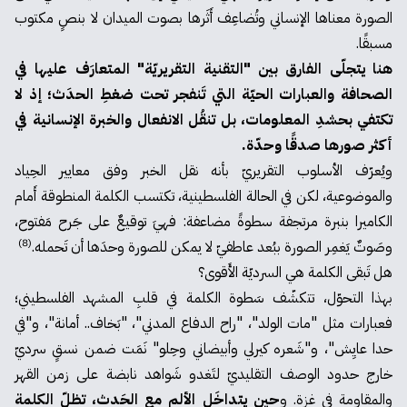
الصورة معناها الإنساني وتُضاعِف أَثَرها بصوت الميدان لا بنصٍ مكتوب
مسبقًا.
هنا يتجلّى الفارق بين "التقنية التقريريّة" المتعارَف عليها في
الصحافة والعبارات الحيّة التي تَنفجر تحت ضغطِ الحدَث؛ إذ لا
تكتفي بحشدِ المعلومات، بل تنقُل الانفعال والخبرة الإنسانية في
أكثر صورها صدقًا وحدّة.
ويُعرّف الأسلوب التقريريّ بأنه نقل الخبر وفق معايير الحِياد
والموضوعية، لكن في الحالة الفلسطينية، تكتسب الكلمة المنطوقة أَمام
الكاميرا بنبرة مرتجفة سطوةً مضاعفة: فهيَ توقيعٌ على جَرح مَفتوح،
(8)
وصَوتٌ يَغمِر الصورة ببُعد عاطفيّ لا يمكن للصورة وحدَها أن تَحمله.
هل تَبقى الكلمة هي السرديّة الأَقوى؟
بهذا التحوّل، تتكشّف سَطوة الكلمة في قلبِ المشهد الفلسطيني؛
فعبارات مثل "مات الولد"، "راح الدفاع المدني"، "بَخاف.. أمانة"، و"في
حدا عايِش"، و"شَعره كيرلي وأبيضاني وحِلو" نَمَت ضمن نسقٍ سرديّ
خارج حدود الوصف التقليديّ لتَغدو شَواهد نابضة على زمن القهر
والمقاومة في غزة. و
حين يتداخَل الألم مع الحَدث، تظلّ الكلمة