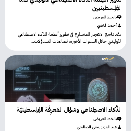
الفِلِسطينيين
بالخط العريض
أحمد قاضي
مقدمّةمع الانفجار المتسارِع في تطوير أنظمة الذكاء الاصطناعي
التّوليدي خلال السنوات الأخيرة، تَصاعدت التساؤلات...
الذَّكاء الاصطِناعي وسُؤال المَعرِفَة الفِلِسطينيّة
بالخط العريض
عبد العزيز ربحي الصالحي