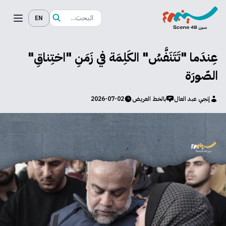
EN
عِندَما "تَتَنَفَّسُ" الكَلِمَة في زَمَنِ "اختِناقِ"
الصّورَة
إنجي عبد العال
بالخط العريض
2026-07-02