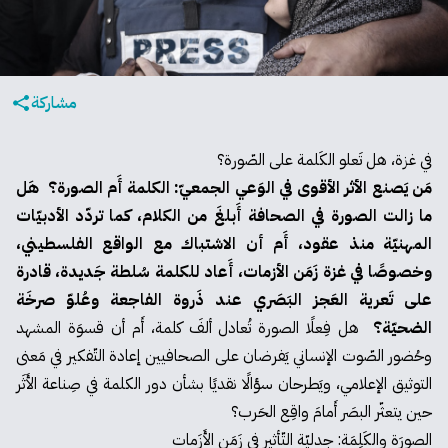
مشاركة
في غزة، هل تَعلو الكَلمة على الصّورة؟
مَن يَصنع الأثر الأقوى في الوَعي الجمعيّ: الكلمة أَم الصورة؟ هَل
ما زالت الصورة في الصحافة أَبلغَ من الكلام، كما تردّد الأدبيّات
المهنيّة منذ عقود، أَم أن الاشتباك مع الواقع الفلسطيني،
وخصوصًا في غزة زَمَن الأزمات، أَعاد للكلمة سُلطة جَديدة، قادرة
على تَعرية العَجز البَصَري عند ذَروة الفاجعة وعُلوّ صرخَة
الضحيّة؟
هل فِعلًا الصورة تُعادل ألفَ كلمة، أَم أن قسوَة المشهد
وحُضور الصّوت الإنساني يَفرضان على الصحافيين إعادة التّفكير في مَعنى
التوثيق الإعلامي، ويَطرحان سؤالًا نقديًا بشأن دور الكلمة في صِناعة الأَثَر
حين يتعثّر البصَر أَمامَ واقِع الحَرب؟
الصورَة والكَلِمَة: جدليّة التّأثير في زَمَن الأَزَمات