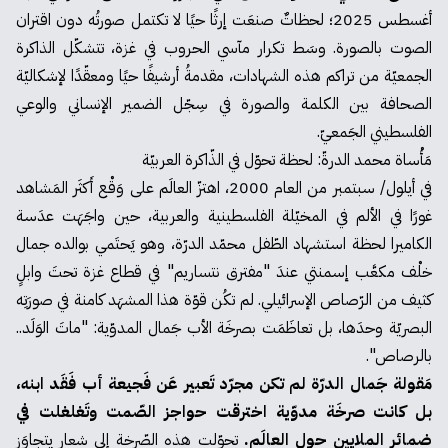
أغسطس 2025؛ لحظاتٌ صنعَت إرثًا حيًا لا تكتمل صورتُه دون اقتران
الصوت بالصورة. وسَط تكرار مآسي الحروب في غزة، تتشكّل الذاكرة
الجمعيّة من تراكم هذه الشهادات، مقدمةُ أرشيفًا حيًا ومعقّدًا لإشكاليّة
الصحافة بين الكلمة والصورة في سِجّل الضمير الإنساني والوعي
الفلسطيني الجَمعيّ.
مَأْساة محمد الدرةّ: لحظة تحوّل في الذّاكرة العربيّة
في أيلول/ سبتمبر من العام 2000، اهتزّ العالَم على وَقْع أَكثَر المَشاهد
غورًا في الألم في المخيّلة الفلسطينية والعربية، حين واجَهَت عدَسة
الكاميرا لحظة استشهاد الطّفل محمّد الدرّة، وهو يَحتَمي بوالده جمال
خلْف مكعَّب إسمنتي عندَ "مفترق نتساريم" في قطاع غزة تحتَ وابلٍ
كثيف من الرّصاص الإسرائيلي. لم تكُن قوّة هذا المشهَد كامنة في صورَتِه
البصريّة وحدَها، بل تعاظَمَت بصرخَة الأب جَمال المدوّية: "ماتَ الوَلَد..
بالرصاص".
مَقولة جَمال الدرّة لم تكن مجرّد تَعبير عَن فَجيعة أب فَقَد ابنه،
بل كانت صرخَة مدوّية اخترقت حواجز الصّمت وتَغلغلت في
ضمائر الملايين حول العالَم.
تحوّلت هذه الصّرخة إلى شعار يتجاوَز