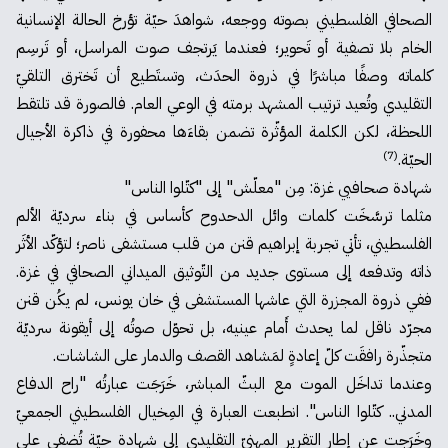
الصحافي الفلسطيني بصوته ووجعه، شواهدَ حيّة تؤرخ الحالة الإنسانية
الخام بلا تصفية أو تَحوير؛ فعندما يَرتجف صوت المراسل، أو تَرسِم
كلماته وصفًا مباشرًا في ذروة الحدَث، وتستَطيع أن تَخترق التلقيّ
التقليدي وتُعيد ترتيب المشهد برمته في الوعي العام. فالصورة قد تلتقط
اللحظة، لكن الكلمة المؤثّرة تضمن بقاءَها محفورة في ذاكرة الأجيال
(7)
الحيّة.
شهادة صحافيي غزة: مِن "معلّش" إلى "كتّلوا الناس"
مثلما ترسَّخَت كلمات وائل الدحدوح كأساس في بناء سرديّة الألم
الفلسطيني، تأتي تجربة إبراهيم قنن من قلب مستشفى ناصر؛ لتؤكّد الأثَر
ذاته وتدفعه إلى مستوى جديد من التّوثيق الميداني الصحافي في غزة.
ففي ذروة المجزرة التي عاشها المستشفى في خان يونس، لم يكُن قنن
مجرّد ناقل لما يحدث أَمام عينيه، بل تحوّل صوتُه إلى أيقونة سرديّة
متجذّرة رافقَت كلّ إعادةٍ لمَشاهد القصف والدمار على الشاشات.
وعندما تداخَل الموت مع البثّ المباشر، خَرَجَت عبارتُه "راح الدفاع
المدني.. كتّلوا الناس". انطبعت العبارة في المِخيال الفلسطيني الجمعيّ
وخَرَجت عن إطار التقرير المهنيّ التقليدي إلى شهادة حيّة تُضفي على