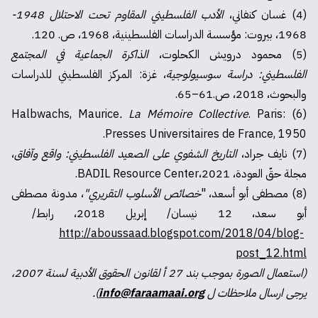
(4) غسان كنفاني،
الأدب الفلسطيني المقاوم تحت الاحتلال 1948-
1968، بيروت: مؤسسة الدراسات الفلسطينية، 1968، ص. 120.
(5) محمود درويش الكحلوت،
الذاكرة الجماعية في المجتمع
الفلسطيني: دراسة سوسيولوجية
، غزة: المركز الفلسطيني للدراسات
والبحوث، 2018، ص.61–65.
. La Mémoire Collective
. Paris:
(6) Halbwachs, Maurice
Presses Universitaires de France, 1950.
(7) نايف جراد،
التاريخ الشفوي على الصعيد الفلسطيني: واقع وآفاق
،
مجلة حقّ العودة، BADIL Resource Center،2021.
(8) مصطفى أبو أسعد، "
خصائص الأسلوب التقريري"
، مدونة مصطفى
أبو سعد، 12 نيسان/ إبريل 2018، رابط/
http://aboussaad.blogspot.com/2018/04/blog-
post_12.html
(استعمال الصورة بموجب بند 27 أ لقانون الحقوق الأدبية لسنة 2007،
يرجى ارسال ملاحظات ل
info@faraamaai.org
).