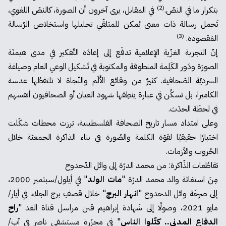
(2)
بتكرار ما في النصّ.
في المقابل، يرى آخرون أن الصورة، كالنصّ اللغوي،
تَحمل رسالة ذات معنى يُمكن للمتلقّي تحليلها واستخلاص الرّسالة
(3)
المَقصودة.
إنّ التجربة الغزّية الإعلامية تدفَع إلى إعادَة التّفكير في مدى هيمنَة
الصورَة ودَور الكَلِمة المنطوقة والمكتوبة في تَشكيل الوعي العام وصياغة
السرديّة الصّحافية. كثيرٌ من وقائع الأَلَم والنّجاة لا تلتقطُها عدسة
الكاميرا، بل تسكُن في عبارة ينطِقها شهود العيان أو الصحافيون أنفسهم
في لحظَة الحدَث.
وعلى امتداد مسار تاريخ الصحافة الفلسطينية، بَرزت محطات شكّلت
اختبارًا حقيقيًا لقوّة الكلمة والصّورة في بناء الذاكرة الجمعيّة خلال
الحُروب والأزمات.
تقاطُعات الذّاكرة: من محمد الدرّة إلى وائل الدّحدوح
مِنَ استغاثة والد محمد الدرّة "
مات الولد
" في أيلول/سبتمبر 2000،
إلى صرخَة وائل الدحدوح "
انهار البرج
" خلال قصفِ برج الجلاء في أيار/
مايو 2021، وصولًا إلى شَهادة إبراهيم قنن مراسل قناة الغد "
راح
الدفاع المدني.. كتّلوا الناس
" في مجزَرة مستشفى ناصر في آب/