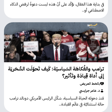
في بداية هذا المَقال، نؤكّد على أنّ هذه ليست دعوةً لرفضِ الذكاء
الاصطناعي أو...
ترامب والفُكاهَة السّياسيّة: كَيف تَحوّلَت السُّخريَة
إلى أَداة قِيادَة وتَأثير؟
بالخط العريض
د. عامر جرايسي
مُنذ دخوِله الحياةَ السياسية، شكّل الرئيس الأمريكي دونالد ترامب
حالة استثنائيّة في عالَم القيادة...