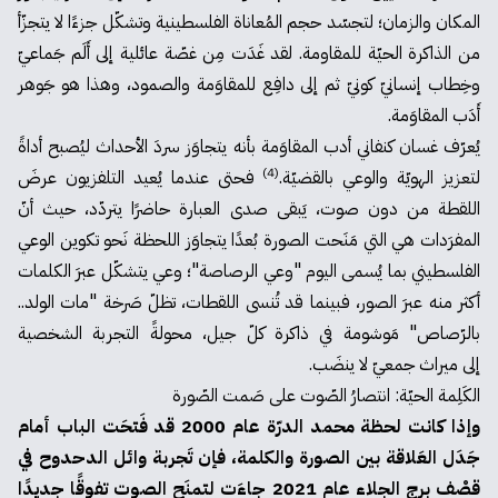
المكان والزمان؛ لتجسّد حجم المُعاناة الفلسطينية وتشكّل جزءًا لا يتجزّأ
من الذاكرة الحيّة للمقاومة. لقد غَدَت مِن غصّة عائلية إلى أَلَم جَماعيّ
وخِطاب إنسانيّ كونيّ ثم إلى دافِع للمقاوَمة والصمود، وهذا هو جَوهر
أَدَب المقاوَمة.
يُعرّف غسان كنفاني أدب المقاوَمة بأنه يتجاوَز سردَ الأحداث ليُصبح أداةً
(4)
لتعزيز الهويّة والوعي بالقضيّة.
فحتى عندما يُعيد التلفزيون عرضَ
اللقطة من دون صوت، يَبقى صدى العبارة حاضرًا يتردّد، حيث أنّ
المفرَدات هي التي مَنَحت الصورة بُعدًا يتجاوَز اللحظة نَحو تكوين الوعي
الفلسطيني بما يُسمى اليوم "وعي الرصاصة"؛ وعي يتشكّل عبرَ الكلمات
أكثر منه عبرَ الصور، فبينما قد تُنسى اللقطات، تظلّ صَرخة "مات الولد..
بالرّصاص" مَوشومة في ذاكرة كلّ جيل، محولةً التجربة الشخصية
إلى ميراث جمعيّ لا ينضَب.
الكَلِمة الحيّة: انتصارُ الصّوت على صَمت الصّورة
وإذا كانت لحظة محمد الدرّة عام 2000 قد فَتحَت الباب أمام
جَدَل العَلاقة بين الصورة والكلمة، فإن تَجربة وائل الدحدوح في
قصْف برج الجلاء عام 2021 جاءَت لتمنَح الصوت تفوقًا جديدًا