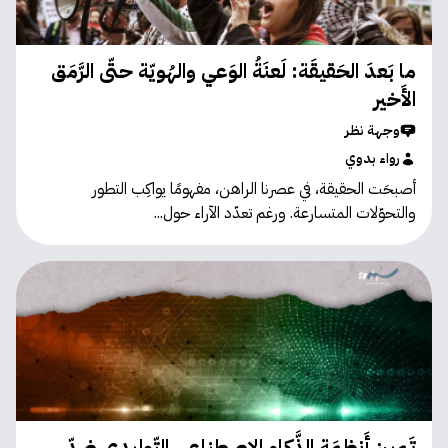
ما بَعدَ الحَقيقَة: لَعنَةُ الوَعي والهُويّة حتّى الرَّمَق
الأَخير
وجهة نظر
رواء بدوي
أصبحَت الحقيقة، في عصرنا الراهن، مفهومًا يواكِب التطور
والتحوّلات المتسارعة. ورغم تعدّد الآراء حول...
تَمييز أَنظِمَة الذَّكاء الاصطِناعي التّوليدي ضدّ