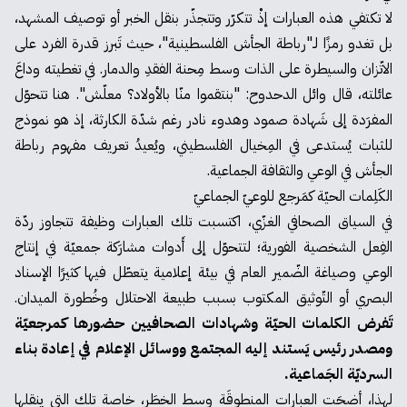
لا تكتفي هذه العبارات إذْ تتكرّر وتتجذّر بنقل الخبر أو توصيف المشهد،
بل تغدو رمزًا لـ"رباطة الجأش الفلسطينية"، حيث تَبرز قدرة الفرد على
الاتّزان والسيطرة على الذات وسط مِحنة الفقدِ والدمار. في تغطيته وداعَ
عائلته، قال وائل الدحدوح: "بنتقموا منّا بالأولاد؟ معلّش". هنا تتحوّل
المفرَدة إلى شَهادة صمود وهدوء نادر رغم شدّة الكارثة، إذ هو نموذج
للثبات يُستدعى في المِخيال الفلسطيني، ويُعيدُ تعريف مفهوم رباطة
الجأش في الوعي والثقافة الجماعية.
الكَلِمات الحيّة كمَرجع للوعيّ الجماعيّ
في السياق الصحافي الغزّي، اكتسبت تلك العبارات وظيفة تتجاوز ردّة
الفِعل الشخصية الفورية؛ لتتحوّل إلى أَدوات مشارَكة جمعيّة في إنتاج
الوعي وصياغة الضّمير العام في بيئة إعلامية يتعطّل فيها كثيرًا الإسناد
البصري أو التّوثيق المكتوب بسبب طبيعة الاحتلال وخُطورة الميدان.
تَفرض الكلمات الحيّة وشهادات الصحافيين حضورها كمرجعيّة
ومصدر رئيس يَستند إليه المجتمع ووسائل الإعلام في إعادة بناء
السرديّة الجَماعية.
لهذا، أضحَت العبارات المنطوقَة وسط الخطَر، خاصة تلك التي ينقلها