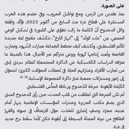
على الصورة.
بعدَ عقدين من الزمن، ومع تواصُل الحروب، وفي خضم هذه الحَرب
المستمّرة على قطاع غزة منذ السابع من أكتوبر 2023، تؤكّد واقِعَة
وائل الدحدوح أنّ الكلمة ما زالت تتفوّق على الصّورة في تَشكيل الوعي
الجمعي. مِن "مات الولَد" إلى "انهارَ البُرج"، تتكشّف ملامِح لغة جديدة
للألم الفلسطيني، وتَكشف كيف تحتفظ الجَماعة بعبارات الشّهود وتجاربِ
الفاجعة وتُعيد إنتاجها كهوية ووعي متراكِم عبر الأجيال. هذا بالضبط ما
تعرّفه الدراسات الكلاسيكية عن الذاكرة المجتمعيّة كنظام سردي يُبنى
من تَجارب الأفراد وعباراتهم الحيّة في لحظات التحوّلات الكبرى؛ لتتحوّل
(5، 6)
إلى رُموز ومشتركات جمعية تميّز ذاكرة المَجموعة الإنسانية.
الكَلِمَة الأيقونة: صرخَة الدّحدوح ورباطَة الجأْش الفلسطيني
لَم تكن الصرخة التي انطلقت من قلبِ الحدث، حين رأى الدحدوح المبنى
الذي يضمّ مكتب الجزيرة وعشرات المؤسسات الإعلامية ينهار أمام
عينيه، مجرّد وصفٍ إخباري للحَدَث. حوّل الارتجافُ في صوتِه والقهرُ
الطافح من نبرته الجملةَ البسيطة إلى أيقونة تتكرّر كلّما سقَط برج جديد
في غزة.